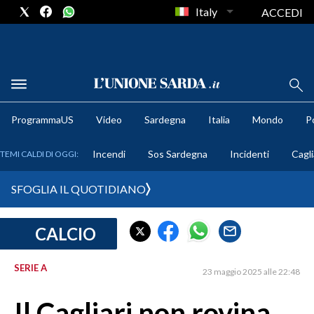
Italy
ACCEDI
METEO
ProgrammaUS
Video
Sardegna
Italia
Mondo
Po
COMUNI AL VOTO
Incendi
Sos Sardegna
Incidenti
Cagli
TEMI CALDI DI OGGI:
VIDEO
SFOGLIA IL QUOTIDIANO
FOTO
CALCIO
CRONACA SARDEGNA
CAGLIARI
SERIE A
23 maggio 2025 alle 22:48
PROVINCIA DI CAGLIARI
SULCIS IGLESIENTE
Il Cagliari non rovina