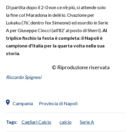
Di partita dopo il 2-0 non ce n’è più, si attende solo
la fine col Maradona in delirio. Ovazione per
Lukaku (76’, dentro l’ex Simeone) ed esordio in Serie
A per Giuseppe Ciocci (all’82’ al posto di Sherri).
Al
triplice fischio la festa è completa: il Napoli è
campione d’Italia per la quarta volta nella sua
storia
.
© Riproduzione riservata
Riccardo Spignesi
Campania
Provincia di Napoli
Tags:
Cagliari Calcio
calcio
Serie A