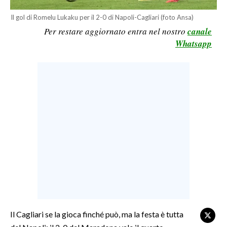
LAVORO
Il gol di Romelu Lukaku per il 2-0 di Napoli-Cagliari (foto Ansa)
BANDI
Per restare aggiornato entra nel nostro
canale
Whatsapp
SPORT IN SARDEGNA
SPORT
RISULTATI E CLASSIFICHE
CALCIO
CALCIO REGIONALE
BASKET
VOLLEY
MOTORI
TENNIS
ALTRI SPORT
Il Cagliari se la gioca finché può, ma la festa è tutta
CULTURA