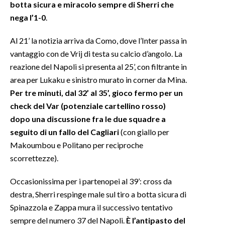
botta sicura e miracolo sempre di Sherri che
nega l’1-0
.
INFO AZIENDE
ABBONATI
Al 21’ la notizia arriva da Como, dove l’Inter passa in
vantaggio con de Vrij di testa su calcio d’angolo. La
ANNUNCI
reazione del Napoli si presenta al 25’, con filtrante in
NECROLOGI
area per Lukaku e sinistro murato in corner da Mina.
PUBBLICITÀ
Per tre minuti, dal 32’ al 35’, gioco fermo per un
SPIAGGE
check del Var (potenziale cartellino rosso)
STORE
dopo una discussione fra le due squadre a
seguito di un fallo del Cagliari
(con giallo per
Makoumbou e Politano per reciproche
scorrettezze).
Occasionissima per i partenopei al 39’: cross da
destra, Sherri respinge male sul tiro a botta sicura di
Spinazzola e Zappa mura il successivo tentativo
sempre del numero 37 del Napoli.
È l’antipasto del