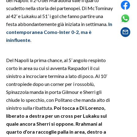
del Napoli: il 2-0 del Maradona vale il quarto
scudetto nella storia dei partenopei. Di McTominay
SPETTACOLI
al 42’ e Lukaku al 51’ i gol che fanno partire una
festa abbondantemente già iniziata in settimana.
In
GOSSIP
contemporanea Como-Inter 0-2, ma è
ininfluente
.
SALUTE
SARDEGNA TURISMO
Del Napoli la prima chance, al 5’ angolo respinto
corto in area su cui si avventa Raspadori il cui
SARDI NEL MONDO
sinistro a incrociare termina a lato di poco. Al 10’
NOTIZIE
contropiede dopo un corner per i rossoblù,
EVENTI
Spinazzola manda in porta Gilmour e Sherri gli
chiude lo specchio, con Politano che manda alto di
#CARAUNIONE
sinistro sulla ribattuta.
Poi tocca a Di Lorenzo,
liberato a destra per un cross per Lukaku sul
3 MINUTI CON
quale ancora Sherri si oppone. Rrahmani al
quarto d’ora raccoglie palla in area, destro a
INSULARITÀ