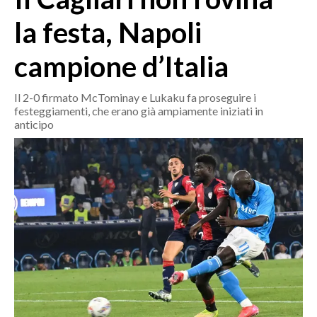
MEDIO CAMPIDANO
la festa, Napoli
ORISTANO E PROVINCIA
SASSARI E PROVINCIA
campione d’Italia
GALLURA
NUORO E PROVINCIA
Il 2-0 firmato McTominay e Lukaku fa proseguire i
festeggiamenti, che erano già ampiamente iniziati in
OGLIASTRA
anticipo
AGENDA
CRONACA
ITALIA
MONDO
POLITICA
ECONOMIA
SERVIZI ALLE IMPRESE