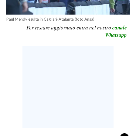
LAVORO
BANDI
Paul Mendy esulta in Cagliari-Atalanta (foto Ansa)
Per restare aggiornato entra nel nostro
canale
SPORT IN SARDEGNA
Whatsapp
SPORT
RISULTATI E CLASSIFICHE
CALCIO
CALCIO REGIONALE
BASKET
VOLLEY
MOTORI
TENNIS
ALTRI SPORT
CULTURA