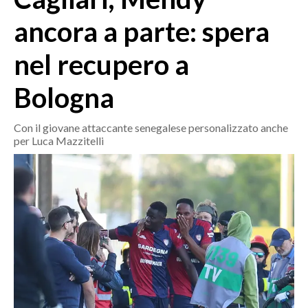
MEDIO CAMPIDANO
ancora a parte: spera
ORISTANO E PROVINCIA
SASSARI E PROVINCIA
nel recupero a
GALLURA
Bologna
NUORO E PROVINCIA
OGLIASTRA
Con il giovane attaccante senegalese personalizzato anche
AGENDA
per Luca Mazzitelli
CRONACA
ITALIA
MONDO
POLITICA
ECONOMIA
SERVIZI ALLE IMPRESE