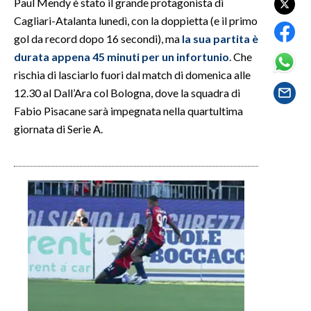
Paul Mendy è stato il grande protagonista di
Cagliari-Atalanta lunedì, con la doppietta (e il primo
SPETTACOLI
gol da record dopo 16 secondi), ma
la sua partita è
durata appena 45 minuti per un infortunio
. Che
GOSSIP
rischia di lasciarlo fuori dal match di domenica alle
12.30 al Dall’Ara col Bologna, dove la squadra di
SALUTE
Fabio Pisacane sarà impegnata nella quartultima
giornata di Serie A.
SARDEGNA TURISMO
SARDI NEL MONDO
NOTIZIE
EVENTI
#CARAUNIONE
3 MINUTI CON
INSULARITÀ