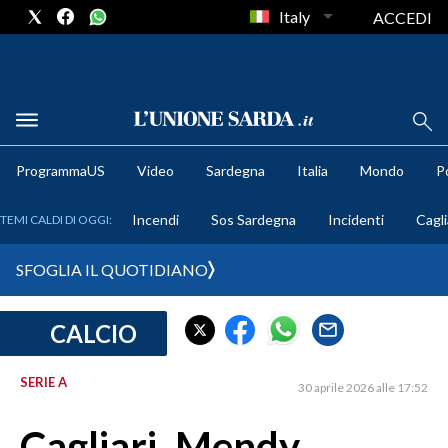
Italy
ACCEDI
METEO
ProgrammaUS
Video
Sardegna
Italia
Mondo
Po
COMUNI AL VOTO
Incendi
Sos Sardegna
Incidenti
Cagli
TEMI CALDI DI OGGI:
VIDEO
SFOGLIA IL QUOTIDIANO
FOTO
CALCIO
CRONACA SARDEGNA
CAGLIARI
SERIE A
30 aprile 2026 alle 17:52
PROVINCIA DI CAGLIARI
SULCIS IGLESIENTE
Cagliari, Mendy