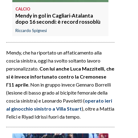
CALCIO
INFO AZIENDE
Mendy in gol in Cagliari-Atalanta
dopo 16 secondi: è record rossoblù
ABBONATI
Riccardo Spignesi
ANNUNCI
NECROLOGI
PUBBLICITÀ
Mendy, che ha riportato un affaticamento alla
SPIAGGE
coscia sinistra, oggi ha svolto soltanto lavoro
personalizzato.
Con lui anche Luca Mazzitelli, che
STORE
si è invece infortunato contro la Cremonese
l’11 aprile
. Non in gruppo invece Gennaro Borrelli
(lesione di basso grado al bicipite femorale della
coscia sinistra) e Leonardo Pavoletti (
operato ieri
al ginocchio sinistro a Villa Stuart
), oltre a Mattia
Felici e Riyad Idrissi fuori da tempo.