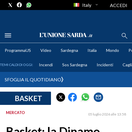
Italy
ACCEDI
METEO
ProgrammaUS
Video
Sardegna
Italia
Mondo
Po
COMUNI AL VOTO
Incendi
Sos Sardegna
Incidenti
Cagli
TEMI CALDI DI OGGI:
VIDEO
SFOGLIA IL QUOTIDIANO
FOTO
BASKET
CRONACA SARDEGNA
CAGLIARI
MERCATO
05 luglio 2026 alle 13:58
PROVINCIA DI CAGLIARI
SULCIS IGLESIENTE
Basket: la Dinamo