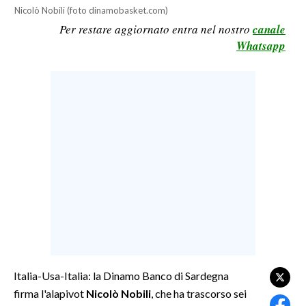
Nicolò Nobili (foto dinamobasket.com)
LAVORO
Per restare aggiornato entra nel nostro
canale
BANDI
Whatsapp
SPORT IN SARDEGNA
SPORT
RISULTATI E CLASSIFICHE
CALCIO
CALCIO REGIONALE
BASKET
VOLLEY
MOTORI
TENNIS
ALTRI SPORT
Italia-Usa-Italia: la Dinamo Banco di Sardegna
firma l'alapivot
Nicolò Nobili
, che ha trascorso sei
CULTURA