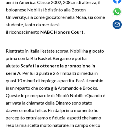
anni in America. Classe 2002, 208cm di altezza, il
bolognese Nobili si è distinto alla Boston
SPETTACOLI
University, sia come giocatore nella Ncaa, sia come
studente, tanto da meritarsi
GOSSIP
il riconoscimento
NABC Honors Court
.
SALUTE
Rientrato in Italia l'estate scorsa, Nobili ha giocato
SARDEGNA TURISMO
prima con la Blu Basket Bergamo e poi ha
aiutato
Scafati a ottenere la promozione in
SARDI NEL MONDO
serie A.
Per lui 3 punti e 2,6 rimbalzi di media in
NOTIZIE
quasi 10 minuti di impiego a partita. Farà il cambio
EVENTI
in un reparto che conta già Aromando e Brooks.
Queste le prime parole di Nicolò Nobili
:
«Quando è
#CARAUNIONE
arrivata la chiamata della Dinamo sono stato
davvero molto felice. Fin dal primo momento ho
3 MINUTI CON
percepito entusiasmo e fiducia, aspetti che hanno
reso la mia scelta molto naturale. In campo cerco
INSULARITÀ