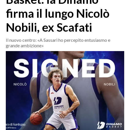
MEDIO CAMPIDANO
firma il lungo Nicolò
ORISTANO E PROVINCIA
SASSARI E PROVINCIA
Nobili, ex Scafati
GALLURA
NUORO E PROVINCIA
Il nuovo centro: «A Sassari ho percepito entusiasmo e
grande ambizione»
OGLIASTRA
AGENDA
CRONACA
ITALIA
MONDO
POLITICA
ECONOMIA
SERVIZI ALLE IMPRESE