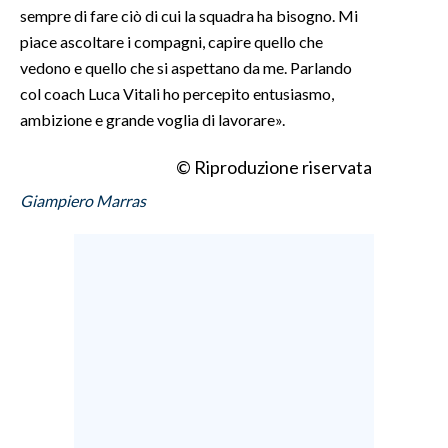
sempre di fare ciò di cui la squadra ha bisogno. Mi
piace ascoltare i compagni, capire quello che
INFO AZIENDE
vedono e quello che si aspettano da me. Parlando
ABBONATI
col coach Luca Vitali ho percepito entusiasmo,
ANNUNCI
ambizione e grande voglia di lavorare».
NECROLOGI
© Riproduzione riservata
PUBBLICITÀ
SPIAGGE
Giampiero Marras
STORE