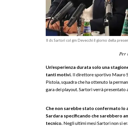
LAVORO
BANDI
SPORT IN SARDEGNA
Il ds Sartori col gm Devecchi il giorno della pres
SPORT
Per 
RISULTATI E CLASSIFICHE
CALCIO
Un'esperienza durata solo una stagione
CALCIO REGIONALE
tanti motivi.
Il direttore sportivo Mauro S
BASKET
Pistoia, squadra che ha ottenuto la perman
VOLLEY
gara dei playout. Sartori verrà presentato 
MOTORI
TENNIS
Che non sarebbe stato confermato lo a
ALTRI SPORT
Sardara specificando che sarebbero and
tecnico.
Negli ultimi mesi Sartori non si e
CULTURA