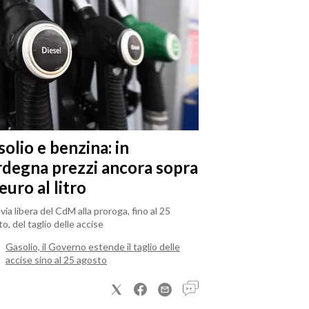
olio e benzina: in
rdegna prezzi ancora sopra
 euro al litro
il via libera del CdM alla proroga, fino al 25
o, del taglio delle accise
Gasolio, il Governo estende il taglio delle
accise sino al 25 agosto