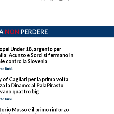
A
NON
PERDERE
opei Under 18, argento per
talia: Acunzo e Sorci si fermano in
ale contro la Slovenia
rto Rubiu
y of Cagliari per la prima volta
za la Dinamo: al PalaPirastu
ivano quattro big
rto Rubiu
torio Musso è il primo rinforzo