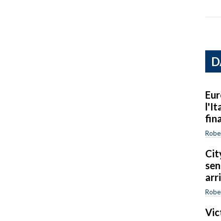
D
Eur
l'I
fin
Robe
Cit
sen
arr
Robe
Vic