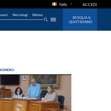
Italy
ACCEDI
nunci
Necrologi
Meteo
SFOGLIA IL
QUOTIDIANO
FENOMENO