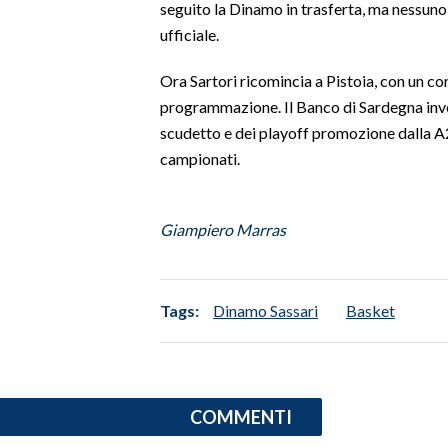
seguito la Dinamo in trasferta, ma nessuno
ufficiale.
SPETTACOLI
Ora Sartori ricomincia a Pistoia, con un c
GOSSIP
programmazione. Il Banco di Sardegna inve
scudetto e dei playoff promozione dalla A2
SALUTE
campionati.
SARDEGNA TURISMO
Giampiero Marras
SARDI NEL MONDO
NOTIZIE
EVENTI
Tags:
Dinamo Sassari
Basket
#CARAUNIONE
3 MINUTI CON
COMMENTI
INSULARITÀ