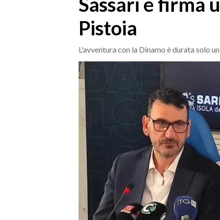
Sassari e firma 
MEDIO CAMPIDANO
ORISTANO E PROVINCIA
Pistoia
SASSARI E PROVINCIA
GALLURA
L'avventura con la Dinamo è durata solo u
NUORO E PROVINCIA
OGLIASTRA
AGENDA
CRONACA
ITALIA
MONDO
POLITICA
ECONOMIA
SERVIZI ALLE IMPRESE