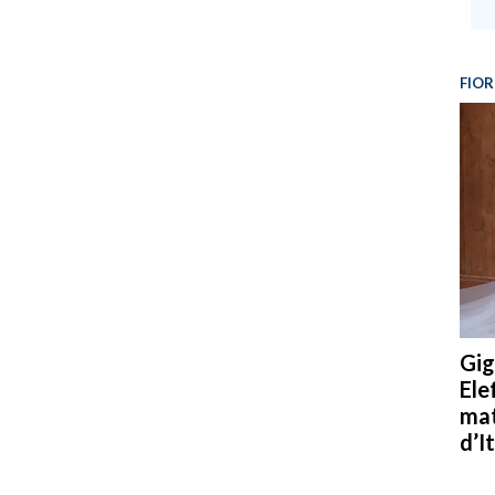
FIOR
Gig
Ele
mat
d’It