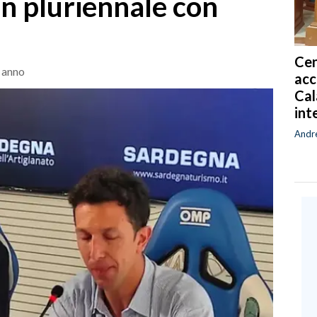
un pluriennale con
Cen
n anno
acc
Cal
int
Andr