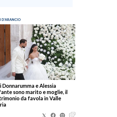
I D’ARANCIO
i Donnarumma e Alessia
fante sono marito e moglie, il
rimonio da favola in Valle
ria