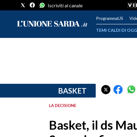
Iscriviti al canale
ProgrammaUS
Vid
TEMI CALDI DI OGG
METEO
COMUNI AL VOTO
VIDEO
FOTO
BASKET
CRONACA SARDEGNA
LA DECISIONE
CAGLIARI
Basket, il ds Mau
PROVINCIA DI CAGLIARI
SULCIS IGLESIENTE