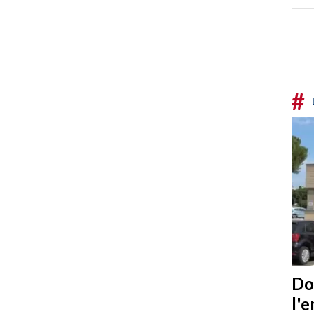
#
Do
l'