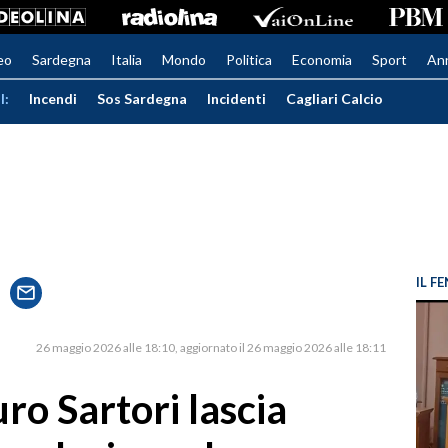
eo
Sardegna
Italia
Mondo
Politica
Economia
Sport
An
I:
Incendi
Sos Sardegna
Incidenti
Cagliari Calcio
IL 
26 maggio 2026 alle 18:10
aggiornato il 26 maggio 2026 alle 18:11
ro Sartori lascia