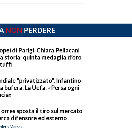
A
NON
PERDERE
opei di Parigi, Chiara Pellacani
la storia: quinta medaglia d’oro
 tuffi
diale “privatizzato”, Infantino
la bufera. La Uefa: «Persa ogni
ucia»
Torres sposta il tiro sul mercato
erca difensore ed esterno
piero Marras