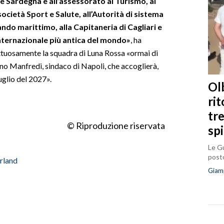
e Sardegna e all’assessorato al Turismo, al
società Sport e Salute, all’Autorità di sistema
do marittimo, alla Capitaneria di Cagliari e
internazionale più antica del mondo»
, ha
ettuosamente la squadra di Luna Rossa «ormai di
ano Manfredi, sindaco di Napoli, che accoglierà,
luglio del 2027».
Olb
ri
tr
© Riproduzione riservata
sp
Le Gu
posto
erland
Giam