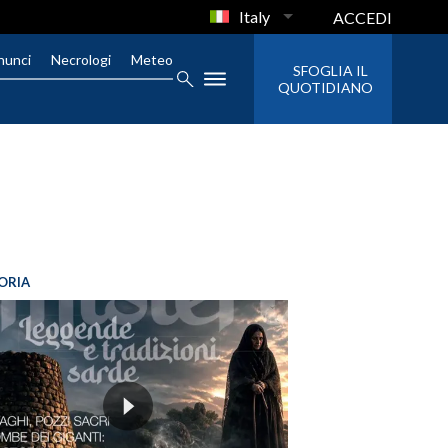
Italy
ACCEDI
nunci
Necrologi
Meteo
SFOGLIA IL
QUOTIDIANO
ORIA