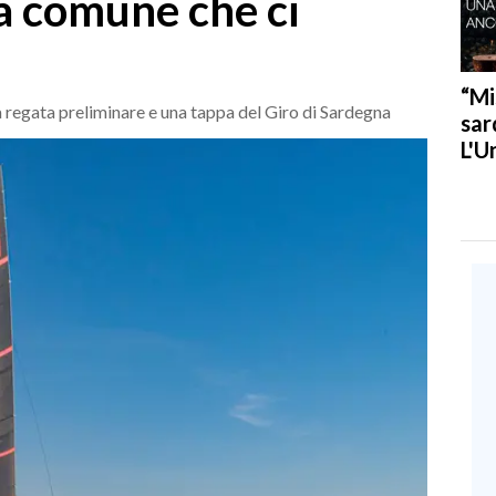
a comune che ci
“Mi
a regata preliminare e una tappa del Giro di Sardegna
sar
L'U