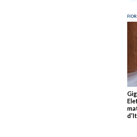
FIOR
Gig
Ele
mat
d’It