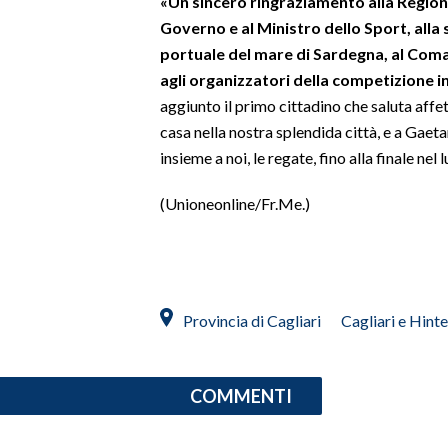
«Un sincero ringraziamento alla Region
Governo e al Ministro dello Sport, alla 
SPETTACOLI
portuale del mare di Sardegna, al Coman
agli organizzatori della competizione 
GOSSIP
aggiunto il primo cittadino che saluta aff
casa nella nostra splendida città, e a Gaet
SALUTE
insieme a noi, le regate, fino alla finale nel 
SARDEGNA TURISMO
(Unioneonline/Fr.Me.)
SARDI NEL MONDO
NOTIZIE
EVENTI
Provincia di Cagliari
Cagliari e Hint
#CARAUNIONE
COMMENTI
3 MINUTI CON
INSULARITÀ