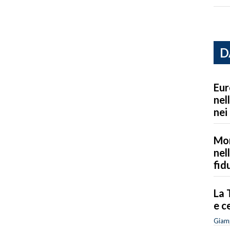
D
Eur
nel
nei
Mon
nel
fid
La 
e c
Giam