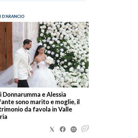
I D’ARANCIO
i Donnarumma e Alessia
fante sono marito e moglie, il
rimonio da favola in Valle
ria