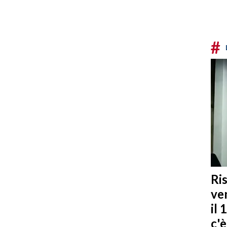
#
Ris
ven
il 
c'