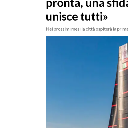
pronta, una sfid
MEDIO CAMPIDANO
ORISTANO E PROVINCIA
unisce tutti»
SASSARI E PROVINCIA
GALLURA
Nei prossimi mesi la città ospiterà la prim
NUORO E PROVINCIA
OGLIASTRA
AGENDA
CRONACA
ITALIA
MONDO
POLITICA
ECONOMIA
SERVIZI ALLE IMPRESE