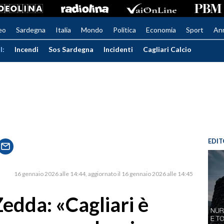
eo
Sardegna
Italia
Mondo
Politica
Economia
Sport
An
I:
Incendi
Sos Sardegna
Incidenti
Cagliari Calcio
EDIT
16 gennaio 2026 alle 14:44
aggiornato il 16 gennaio 2026 alle 14:45
edda: «Cagliari è