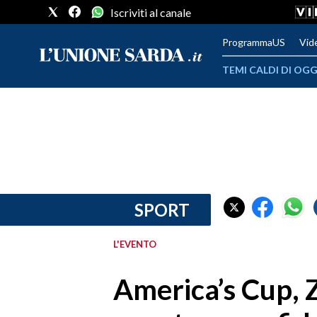
Iscriviti al canale
ProgrammaUS
Vid
TEMI CALDI DI OGG
METEO
COMUNI AL VOTO
VIDEO
FOTO
SPORT
CRONACA SARDEGNA
L'EVENTO
CAGLIARI
America’s Cup, Z
PROVINCIA DI CAGLIARI
SULCIS IGLESIENTE