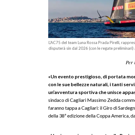
LAVORO
BANDI
SPORT IN SARDEGNA
L’AC75 del team Luna Rossa Prada Pirelli, rapprese
SPORT
disputerà sin dal 2026 (con le regate preliminari)
RISULTATI E CLASSIFICHE
Per 
CALCIO
CALCIO REGIONALE
«Un evento prestigioso, di portata mond
BASKET
con le sue bellezze naturali, i tanti serv
un’avventura sportiva che unisce appass
VOLLEY
sindaco di Cagliari Massimo Zedda commen
MOTORI
faranno tappa a Cagliari: il Giro di Sardeg
TENNIS
della 38ª edizione della Coppa America, d
ALTRI SPORT
CULTURA