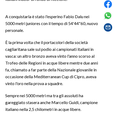
SPETTACOLI
A conquistarla è stato l'esperino Fabio Dalu nei
5000 metri juniores con il tempo di 54'44"60, nuovo
GOSSIP
personale.
SALUTE
È la prima volta che il portacolori della società
cagliaritana sale sul podio ai campionati italiani in
SARDEGNA TURISMO
vasca: un altro bronzo aveva vinto l'anno scorso al
SARDI NEL MONDO
Trofeo delle Regioni in acque libere mentre due anni
fa, chiamato a far parte della Nazionale giovanile in
NOTIZIE
occasione della Mediterranean Cup di Cipro, aveva
EVENTI
vinto l'oro nella prova a squadre.
#CARAUNIONE
Sempre nei 5000 metri ma tra gli assoluti ha
gareggiato stasera anche Marcello Guidi, campione
3 MINUTI CON
italiano nella 2,5 chilometri in acque libere.
INSULARITÀ