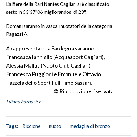
L'alfiere della Rari Nantes Cagliari si è classificato
sesto in 53'37"06 migliorandosi di 23".
INFO AZIENDE
ABBONATI
Domani saranno in vasca i nuotatori della categoria
ANNUNCI
Ragazzi A.
NECROLOGI
A rappresentare la Sardegna saranno
PUBBLICITÀ
Francesca Ianniello (Acquasport Cagliari),
SPIAGGE
Alessia Mallus (Nuoto Club Cagliari),
STORE
Francesca Puggioni e Emanuele Ottavio
Pazzola dello Sport Full Time Sassari.
© Riproduzione riservata
Liliana Fornasier
Tags:
Riccione
nuoto
medaglia di bronzo