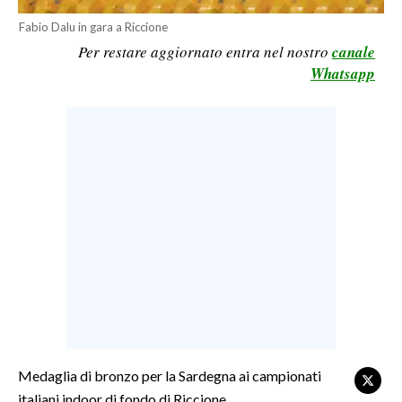
LAVORO
Fabio Dalu in gara a Riccione
Per restare aggiornato entra nel nostro
canale
BANDI
Whatsapp
SPORT IN SARDEGNA
SPORT
RISULTATI E CLASSIFICHE
CALCIO
CALCIO REGIONALE
BASKET
VOLLEY
MOTORI
TENNIS
ALTRI SPORT
Medaglia di bronzo per la Sardegna ai campionati
italiani indoor di fondo di Riccione.
CULTURA