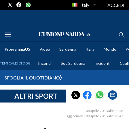
Italy
ACCEDI
METEO
ProgrammaUS
Video
Sardegna
Italia
Mondo
Po
COMUNI AL VOTO
Incendi
Sos Sardegna
Incidenti
Cagli
TEMI CALDI DI OGGI:
VIDEO
SFOGLIA IL QUOTIDIANO
FOTO
ALTRI SPORT
CRONACA SARDEGNA
CAGLIARI
08 aprile 2018 alle 22:48
PROVINCIA DI CAGLIARI
aggiornato il 08 aprile 2018 alle 23:47
SULCIS IGLESIENTE