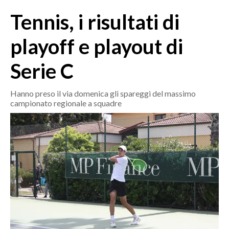
MEDIO CAMPIDANO
Tennis, i risultati di
ORISTANO E PROVINCIA
SASSARI E PROVINCIA
playoff e playout di
GALLURA
Serie C
NUORO E PROVINCIA
OGLIASTRA
Hanno preso il via domenica gli spareggi del massimo
AGENDA
campionato regionale a squadre
CRONACA
ITALIA
MONDO
POLITICA
ECONOMIA
SERVIZI ALLE IMPRESE