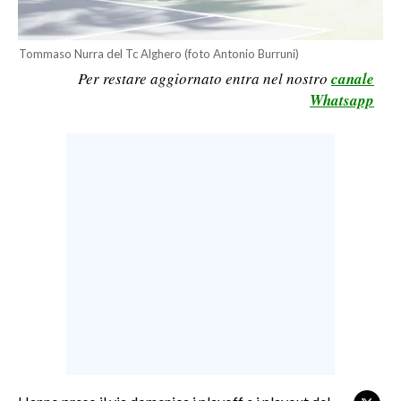
LAVORO
BANDI
Tommaso Nurra del Tc Alghero (foto Antonio Burruni)
Per restare aggiornato entra nel nostro
canale
SPORT IN SARDEGNA
Whatsapp
SPORT
RISULTATI E CLASSIFICHE
CALCIO
CALCIO REGIONALE
BASKET
VOLLEY
MOTORI
TENNIS
ALTRI SPORT
CULTURA