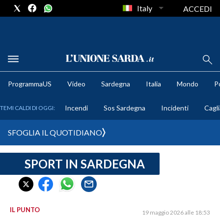
Italy
ACCEDI
METEO
ProgrammaUS
Video
Sardegna
Italia
Mondo
Po
COMUNI AL VOTO
Incendi
Sos Sardegna
Incidenti
Cagli
TEMI CALDI DI OGGI:
VIDEO
SFOGLIA IL QUOTIDIANO
FOTO
SPORT IN SARDEGNA
CRONACA SARDEGNA
CAGLIARI
PROVINCIA DI CAGLIARI
SULCIS IGLESIENTE
IL PUNTO
19 maggio 2026 alle 18:53