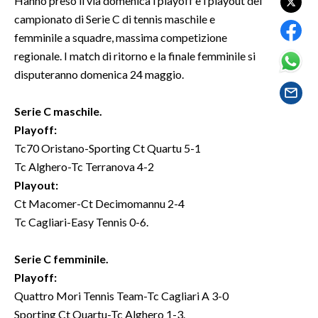
Hanno preso il via domenica i playoff e i playout del
campionato di Serie C di tennis maschile e
SPETTACOLI
femminile a squadre, massima competizione
regionale. I match di ritorno e la finale femminile si
GOSSIP
disputeranno domenica 24 maggio.
SALUTE
Serie C maschile.
Playoff:
SARDEGNA TURISMO
Tc70 Oristano-Sporting Ct Quartu 5-1
Tc Alghero-Tc Terranova 4-2
SARDI NEL MONDO
Playout:
NOTIZIE
Ct Macomer-Ct Decimomannu 2-4
EVENTI
Tc Cagliari-Easy Tennis 0-6.
#CARAUNIONE
Serie C femminile.
Playoff:
3 MINUTI CON
Quattro Mori Tennis Team-Tc Cagliari A 3-0
Sporting Ct Quartu-Tc Alghero 1-3.
INSULARITÀ