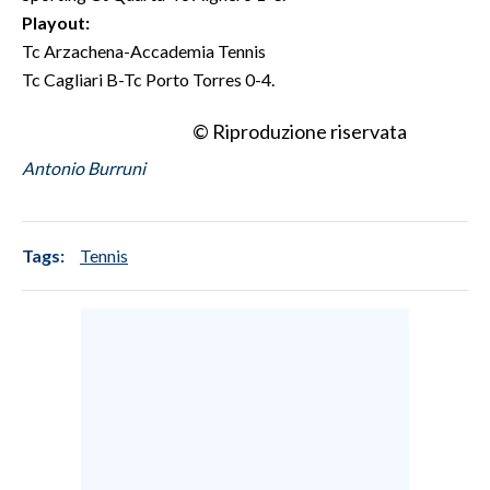
Playout:
INFO AZIENDE
Tc Arzachena-Accademia Tennis
Tc Cagliari B-Tc Porto Torres 0-4.
ABBONATI
ANNUNCI
© Riproduzione riservata
NECROLOGI
Antonio Burruni
PUBBLICITÀ
SPIAGGE
STORE
Tags:
Tennis