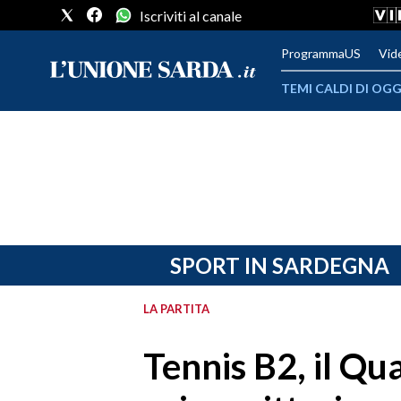
Iscriviti al canale
ProgrammaUS
Vid
TEMI CALDI DI OGG
METEO
COMUNI AL VOTO
VIDEO
FOTO
SPORT IN SARDEGNA
CRONACA SARDEGNA
LA PARTITA
CAGLIARI
Tennis B2, il Qu
PROVINCIA DI CAGLIARI
SULCIS IGLESIENTE