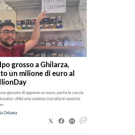
lpo grosso a Ghilarza,
to un milione di euro al
llionDay
na giocata di appena un euro, parte la caccia
rtunato: «Mai una somma così alta in questo
e»
ia Orbana