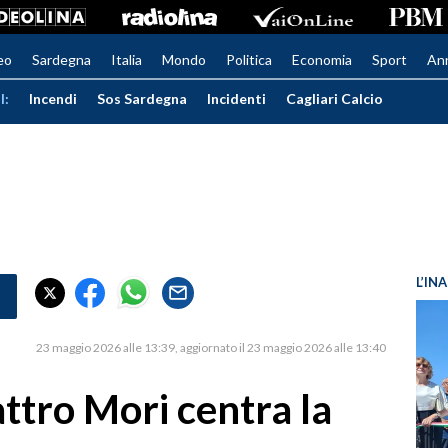
eo
Sardegna
Italia
Mondo
Politica
Economia
Sport
An
I:
Incendi
Sos Sardegna
Incidenti
Cagliari Calcio
L’IN
23 maggio 2026 alle 13:39
aggiornato il 23 maggio 2026 alle 13:40
attro Mori centra la