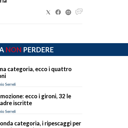
ria
A
NON
PERDERE
ma categoria, ecco i quattro
oni
io Serreli
mozione: ecco i gironi, 32 le
adre iscritte
io Serreli
onda categoria, i ripescaggi per