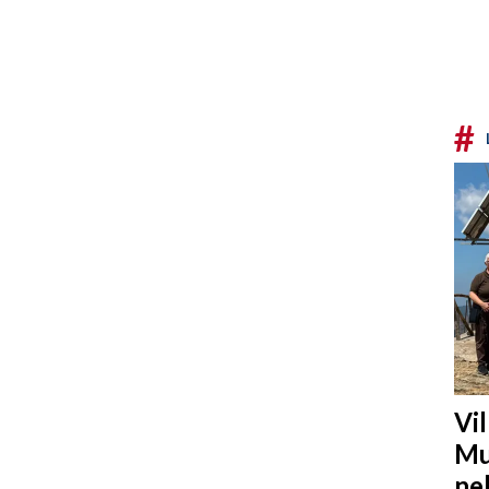
#
Vi
Mu
ne