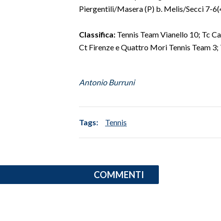
Piergentili/Masera (P) b. Melis/Secci 7-6(
SPETTACOLI
Classifica:
Tennis Team Vianello 10; Tc Cag
GOSSIP
Ct Firenze e Quattro Mori Tennis Team 3; Tc
SALUTE
Antonio Burruni
SARDEGNA TURISMO
SARDI NEL MONDO
Tags:
Tennis
NOTIZIE
EVENTI
#CARAUNIONE
COMMENTI
3 MINUTI CON
INSULARITÀ