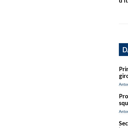
d’It
D
Pri
gir
Anton
Pro
squ
Anton
Sec