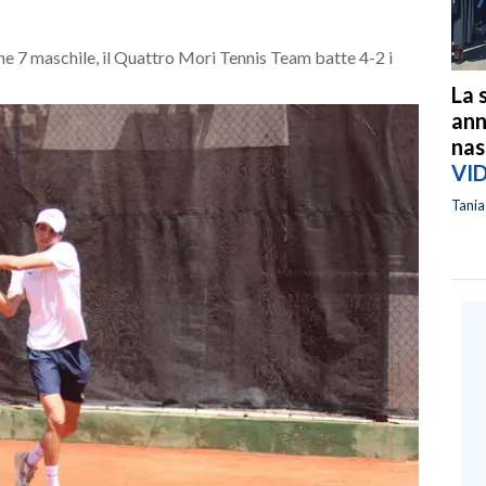
ne 7 maschile, il Quattro Mori Tennis Team batte 4-2 i
La 
ann
nas
VI
Tani