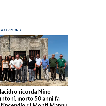
LA CERIMONIA
llacidro ricorda Nino
ntoni, morto 50 anni fa
ll’incendio di Monti Mannu