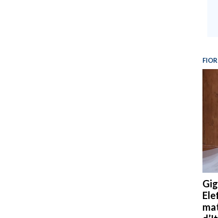
FIOR
Gig
Ele
mat