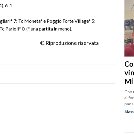
4), 6-1
liari* 7; Tc Moneta* e Poggio Forte Village* 5;
 Parioli* 0. (* una partita in meno).
© Riproduzione riservata
Co
vin
Mi
Con u
al fo
paes
Aless