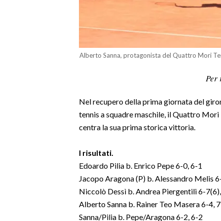
LAVORO
BANDI
SPORT IN SARDEGNA
Alberto Sanna, protagonista del Quattro Mori Te
SPORT
Per 
RISULTATI E CLASSIFICHE
Nel recupero della prima giornata del giro
CALCIO
tennis a squadre maschile, il Quattro Mori 
CALCIO REGIONALE
centra la sua prima storica vittoria.
BASKET
VOLLEY
I risultati.
Edoardo Pilia b. Enrico Pepe 6-0, 6-1
MOTORI
Jacopo Aragona (P) b. Alessandro Melis 6-
TENNIS
Niccolò Dessì b. Andrea Piergentili 6-7(6),
ALTRI SPORT
Alberto Sanna b. Rainer Teo Masera 6-4, 7
Sanna/Pilia b. Pepe/Aragona 6-2, 6-2
CULTURA