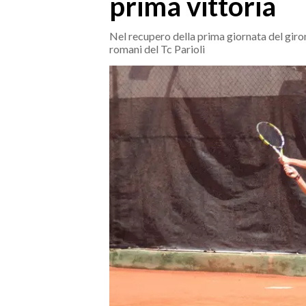
prima vittoria
MEDIO CAMPIDANO
ORISTANO E PROVINCIA
Nel recupero della prima giornata del giro
SASSARI E PROVINCIA
romani del Tc Parioli
GALLURA
NUORO E PROVINCIA
OGLIASTRA
AGENDA
CRONACA
ITALIA
MONDO
POLITICA
ECONOMIA
SERVIZI ALLE IMPRESE