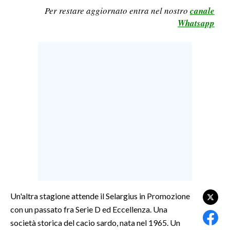
Per restare aggiornato entra nel nostro
canale
LAVORO
Whatsapp
BANDI
SPORT IN SARDEGNA
SPORT
RISULTATI E CLASSIFICHE
CALCIO
CALCIO REGIONALE
BASKET
VOLLEY
MOTORI
TENNIS
Un'altra stagione attende il Selargius in Promozione
ALTRI SPORT
con un passato fra Serie D ed Eccellenza. Una
società storica del cacio sardo, nata nel 1965. Un
CULTURA