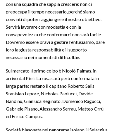
con una squadra che sappia crescere: non ci
preoccupa il tempo necessario, perché siamo
INFO AZIENDE
convinti di poter raggiungere il nostro obiettivo.
ABBONATI
Servirà lavorare con modestia e con la
ANNUNCI
consapevolezza che confermarci non sarà facile.
NECROLOGI
Dovremo essere bravi a gestire l'entusiasmo, dare
PUBBLICITÀ
loro la giusta responsabilità e il supporto
necessario nei momenti di difficoltà».
SPIAGGE
STORE
Sul mercato il primo colpo è Nicolò Palmas, in
arrivo dal Pirri. La rosa sarà però confermata in
larga parte: restano il capitano Roberto Salis,
Stanislao Lepore, Nicholas Paolucci, Davide
Bandinu, Gianluca Reginato, Domenico Ragucci,
Gabriele Pisano, Alessandro Serrau, Matteo Orrù
ed Enrico Campus.
Società blasonata nel panorama isolano, il Selargius