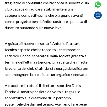
traguardo di continuità che racconta la solidità di un
club capace di radicarsi stabilmente in una
SPETTACOLI
categoria competitiva, ma che ora guarda avanti
con un progetto ben definito: costruire qualcosa di
GOSSIP
duraturo puntando sulle nuove leve.
SALUTE
A guidare il nuovo corso sarà Antonio Prastaro,
SARDEGNA TURISMO
tecnico esperto che ha raccolto il testimone da
Federico Cocco, separatosi dalla società granata al
SARDI NEL MONDO
termine dell'ultima stagione. Una scelta che riflette
NOTIZIE
la volontà del club di affidarsi a una guida solida per
EVENTI
accompagnare la crescita di un organico rinnovato.
#CARAUNIONE
A tracciare la rotta è il direttore sportivo Denis
Fercia: «Il nostro pensiero è rivolto ai ragazzi e
3 MINUTI CON
soprattutto alla creazione di un percorso
sostenibile che duri nel tempo. Vogliamo fare bene
INSULARITÀ