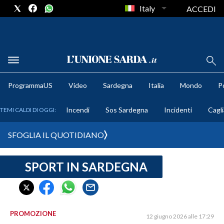
Italy
ACCEDI
METEO
ProgrammaUS
Video
Sardegna
Italia
Mondo
Po
COMUNI AL VOTO
Incendi
Sos Sardegna
Incidenti
Cagli
TEMI CALDI DI OGGI:
VIDEO
SFOGLIA IL QUOTIDIANO
FOTO
SPORT IN SARDEGNA
CRONACA SARDEGNA
CAGLIARI
PROVINCIA DI CAGLIARI
SULCIS IGLESIENTE
PROMOZIONE
12 giugno 2026 alle 17:29