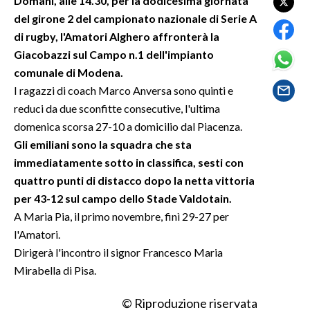
Domani, alle 14.30, per la dodicesima giornata
del girone 2 del campionato nazionale di Serie A
SPETTACOLI
di rugby, l'Amatori Alghero affronterà la
Giacobazzi sul Campo n.1 dell'impianto
GOSSIP
comunale di Modena.
I ragazzi di coach Marco Anversa sono quinti e
SALUTE
reduci da due sconfitte consecutive, l'ultima
domenica scorsa 27-10 a domicilio dal Piacenza.
SARDEGNA TURISMO
Gli emiliani sono la squadra che sta
immediatamente sotto in classifica, sesti con
SARDI NEL MONDO
quattro punti di distacco dopo la netta vittoria
NOTIZIE
per 43-12 sul campo dello Stade Valdotain.
EVENTI
A Maria Pia, il primo novembre, finì 29-27 per
l'Amatori.
#CARAUNIONE
Dirigerà l'incontro il signor Francesco Maria
Mirabella di Pisa.
3 MINUTI CON
© Riproduzione riservata
INSULARITÀ