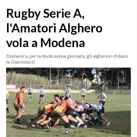
MEDIO CAMPIDANO
Rugby Serie A,
ORISTANO E PROVINCIA
SASSARI E PROVINCIA
l'Amatori Alghero
GALLURA
vola a Modena
NUORO E PROVINCIA
OGLIASTRA
Domenica, per la dodicesima giornata, gli algheresi sfidano
AGENDA
la Giacobazzi
CRONACA
ITALIA
MONDO
POLITICA
ECONOMIA
SERVIZI ALLE IMPRESE