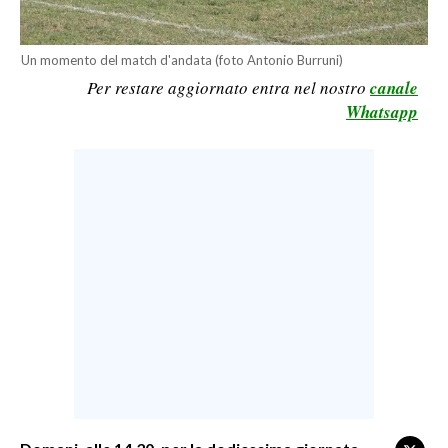
LAVORO
BANDI
Un momento del match d'andata (foto Antonio Burruni)
Per restare aggiornato entra nel nostro
canale
SPORT IN SARDEGNA
Whatsapp
SPORT
RISULTATI E CLASSIFICHE
CALCIO
CALCIO REGIONALE
BASKET
VOLLEY
MOTORI
TENNIS
ALTRI SPORT
CULTURA