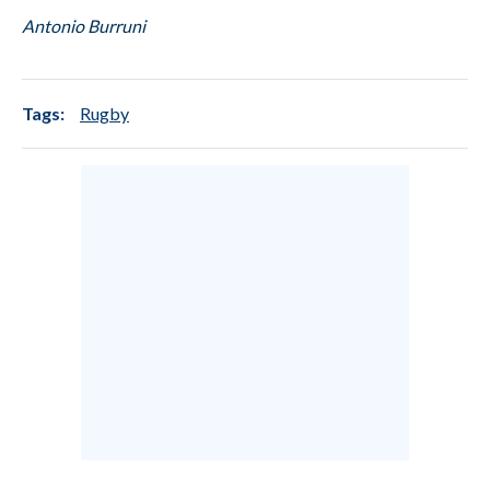
Antonio Burruni
INFO AZIENDE
ABBONATI
Tags:
Rugby
ANNUNCI
NECROLOGI
PUBBLICITÀ
SPIAGGE
STORE