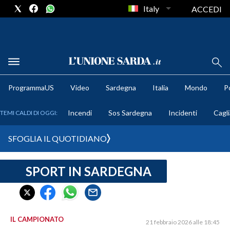
Italy
ACCEDI
METEO
ProgrammaUS
Video
Sardegna
Italia
Mondo
Po
COMUNI AL VOTO
Incendi
Sos Sardegna
Incidenti
Cagli
TEMI CALDI DI OGGI:
VIDEO
SFOGLIA IL QUOTIDIANO
FOTO
SPORT IN SARDEGNA
CRONACA SARDEGNA
CAGLIARI
PROVINCIA DI CAGLIARI
SULCIS IGLESIENTE
IL CAMPIONATO
21 febbraio 2026 alle 18:45