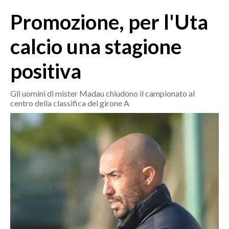
MEDIO CAMPIDANO
Promozione, per l'Uta
ORISTANO E PROVINCIA
SASSARI E PROVINCIA
calcio una stagione
GALLURA
positiva
NUORO E PROVINCIA
OGLIASTRA
Gli uomini di mister Madau chiudono il campionato al
AGENDA
centro della classifica del girone A
CRONACA
ITALIA
MONDO
POLITICA
ECONOMIA
SERVIZI ALLE IMPRESE