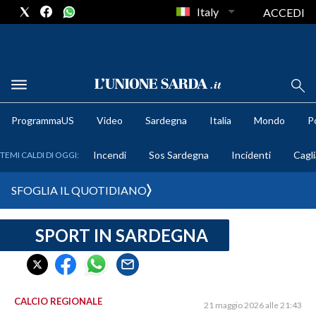
Italy
ACCEDI
METEO
ProgrammaUS
Video
Sardegna
Italia
Mondo
Po
COMUNI AL VOTO
Incendi
Sos Sardegna
Incidenti
Cagli
TEMI CALDI DI OGGI:
VIDEO
SFOGLIA IL QUOTIDIANO
FOTO
SPORT IN SARDEGNA
CRONACA SARDEGNA
CAGLIARI
PROVINCIA DI CAGLIARI
SULCIS IGLESIENTE
CALCIO REGIONALE
21 maggio 2026 alle 21:43