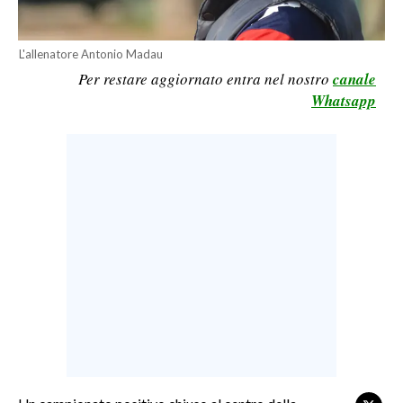
LAVORO
BANDI
L'allenatore Antonio Madau
Per restare aggiornato entra nel nostro
canale
SPORT IN SARDEGNA
Whatsapp
SPORT
RISULTATI E CLASSIFICHE
CALCIO
CALCIO REGIONALE
BASKET
VOLLEY
MOTORI
TENNIS
ALTRI SPORT
CULTURA