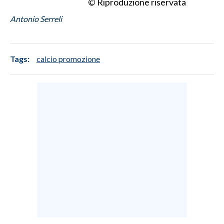
© Riproduzione riservata
Antonio Serreli
INFO AZIENDE
ABBONATI
ANNUNCI
Tags:
calcio promozione
NECROLOGI
PUBBLICITÀ
SPIAGGE
STORE