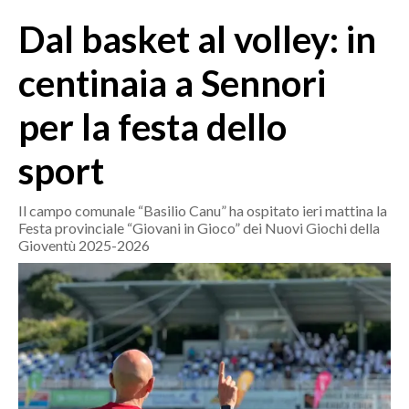
MEDIO CAMPIDANO
Dal basket al volley: in
ORISTANO E PROVINCIA
SASSARI E PROVINCIA
centinaia a Sennori
GALLURA
per la festa dello
NUORO E PROVINCIA
OGLIASTRA
sport
AGENDA
Il campo comunale “Basilio Canu” ha ospitato ieri mattina la
CRONACA
Festa provinciale “Giovani in Gioco” dei Nuovi Giochi della
Gioventù 2025-2026
ITALIA
MONDO
POLITICA
ECONOMIA
SERVIZI ALLE IMPRESE