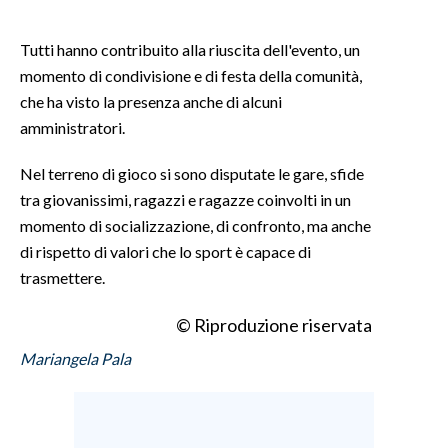
INFO AZIENDE
Tutti hanno contribuito alla riuscita dell'evento, un
ABBONATI
momento di condivisione e di festa della comunità,
che ha visto la presenza anche di alcuni
ANNUNCI
amministratori.
NECROLOGI
PUBBLICITÀ
Nel terreno di gioco si sono disputate le gare, sfide
SPIAGGE
tra giovanissimi, ragazzi e ragazze coinvolti in un
momento di socializzazione, di confronto, ma anche
STORE
di rispetto di valori che lo sport è capace di
trasmettere.
© Riproduzione riservata
Mariangela Pala