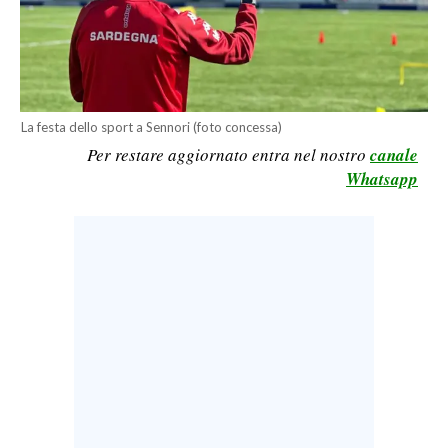
LAVORO
BANDI
SPORT IN SARDEGNA
La festa dello sport a Sennori (foto concessa)
Per restare aggiornato entra nel nostro
canale
SPORT
Whatsapp
RISULTATI E CLASSIFICHE
CALCIO
CALCIO REGIONALE
BASKET
VOLLEY
MOTORI
TENNIS
ALTRI SPORT
CULTURA