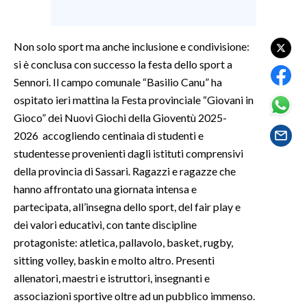
SPETTACOLI
Non solo sport ma anche inclusione e condivisione:
GOSSIP
si è conclusa con successo la festa dello sport a
Sennori. Il campo comunale “Basilio Canu” ha
SALUTE
ospitato ieri mattina la Festa provinciale “Giovani in
Gioco” dei Nuovi Giochi della Gioventù 2025-
SARDEGNA TURISMO
2026 accogliendo centinaia di studenti e
studentesse provenienti dagli istituti comprensivi
SARDI NEL MONDO
della provincia di Sassari. Ragazzi e ragazze che
NOTIZIE
hanno affrontato una giornata intensa e
EVENTI
partecipata, all’insegna dello sport, del fair play e
dei valori educativi, con tante discipline
#CARAUNIONE
protagoniste: atletica, pallavolo, basket, rugby,
sitting volley, baskin e molto altro. Presenti
3 MINUTI CON
allenatori, maestri e istruttori, insegnanti e
associazioni sportive oltre ad un pubblico immenso.
INSULARITÀ