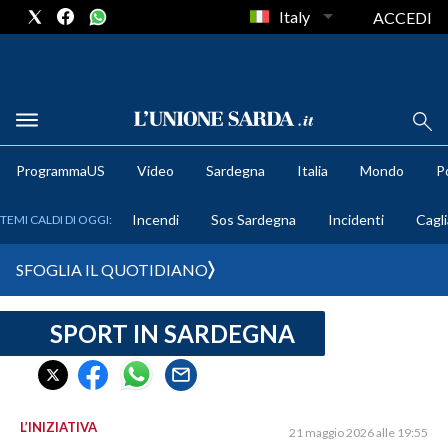
Italy
ACCEDI
METEO
ProgrammaUS
Video
Sardegna
Italia
Mondo
Po
COMUNI AL VOTO
Incendi
Sos Sardegna
Incidenti
Cagli
TEMI CALDI DI OGGI:
VIDEO
SFOGLIA IL QUOTIDIANO
FOTO
SPORT IN SARDEGNA
CRONACA SARDEGNA
CAGLIARI
PROVINCIA DI CAGLIARI
SULCIS IGLESIENTE
L’INIZIATIVA
21 maggio 2026 alle 19:55