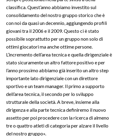
classifica. Quest’anno abbiamo investito sul
INFO AZIENDE
consolidamento del nostro gruppo storico che è
ABBONATI
con noi da quasi un decennio, aggiungendo profili
giovani tra il 2006 e il 2009. Questo ci è stato
ANNUNCI
possibile soprattutto per un gruppo non solo di
NECROLOGI
ottimi giocatori ma anche ottime persone.
PUBBLICITÀ
L’incremento dell’area tecnica e quella dirigenziale è
SPIAGGE
stato sicuramente un altro fattore positivo e per
STORE
l’anno prossimo abbiamo già inserito un altro step
importante lato dirigenziale con un direttore
sportivo e un team manager. Il primo a supporto
dell’area tecnica, il secondo per lo sviluppo
strutturale della società. A breve, insieme alla
dirigenza e alla parte tecnica definiremo il nuovo
assetto per poi procedere con la ricerca di almeno
tre o quattro atleti di categoria per alzare il livello
del nostro gruppo».