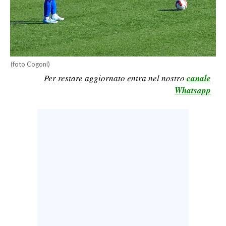
LAVORO
BANDI
SPORT IN SARDEGNA
(foto Cogoni)
Per restare aggiornato entra nel nostro
canale
SPORT
Whatsapp
RISULTATI E CLASSIFICHE
CALCIO
CALCIO REGIONALE
BASKET
VOLLEY
MOTORI
TENNIS
ALTRI SPORT
CULTURA