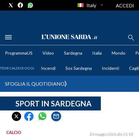
Italy
ACCEDI
METEO
ProgrammaUS
Video
Sardegna
Italia
Mondo
Po
COMUNI AL VOTO
Incendi
Sos Sardegna
Incidenti
Cagli
TEMI CALDI DI OGGI:
VIDEO
SFOGLIA IL QUOTIDIANO
FOTO
SPORT IN SARDEGNA
CRONACA SARDEGNA
CAGLIARI
PROVINCIA DI CAGLIARI
SULCIS IGLESIENTE
CALCIO
20 maggio 2026 alle 21:10