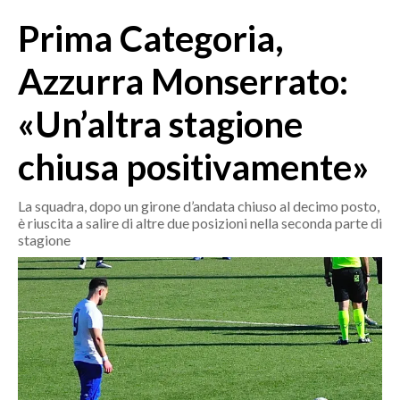
MEDIO CAMPIDANO
Prima Categoria,
ORISTANO E PROVINCIA
SASSARI E PROVINCIA
Azzurra Monserrato:
GALLURA
«Un’altra stagione
NUORO E PROVINCIA
OGLIASTRA
chiusa positivamente»
AGENDA
La squadra, dopo un girone d’andata chiuso al decimo posto,
CRONACA
è riuscita a salire di altre due posizioni nella seconda parte di
stagione
ITALIA
MONDO
POLITICA
ECONOMIA
SERVIZI ALLE IMPRESE