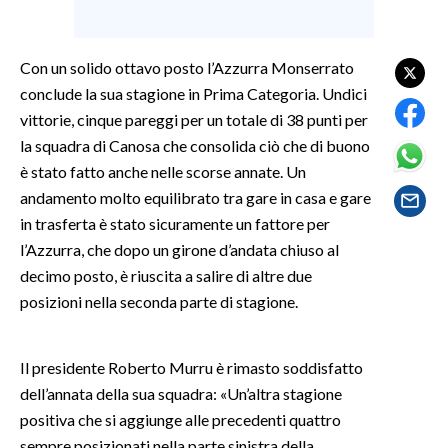
SPETTACOLI
Con un solido ottavo posto l’Azzurra Monserrato
GOSSIP
conclude la sua stagione in Prima Categoria. Undici
vittorie, cinque pareggi per un totale di 38 punti per
SALUTE
la squadra di Canosa che consolida ciò che di buono
è stato fatto anche nelle scorse annate. Un
SARDEGNA TURISMO
andamento molto equilibrato tra gare in casa e gare
in trasferta è stato sicuramente un fattore per
SARDI NEL MONDO
l’Azzurra, che dopo un girone d’andata chiuso al
NOTIZIE
decimo posto, è riuscita a salire di altre due
EVENTI
posizioni nella seconda parte di stagione.
#CARAUNIONE
Il presidente Roberto Murru è rimasto soddisfatto
dell’annata della sua squadra: «Un’altra stagione
3 MINUTI CON
positiva che si aggiunge alle precedenti quattro
INSULARITÀ
sempre posizionati nella parte sinistra della