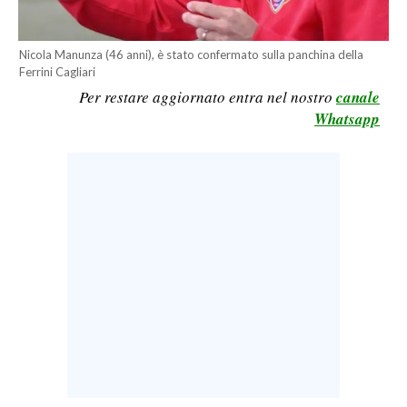
LAVORO
BANDI
Nicola Manunza (46 anni), è stato confermato sulla panchina della
Ferrini Cagliari
Per restare aggiornato entra nel nostro
canale
SPORT IN SARDEGNA
Whatsapp
SPORT
RISULTATI E CLASSIFICHE
CALCIO
CALCIO REGIONALE
BASKET
VOLLEY
MOTORI
TENNIS
ALTRI SPORT
CULTURA