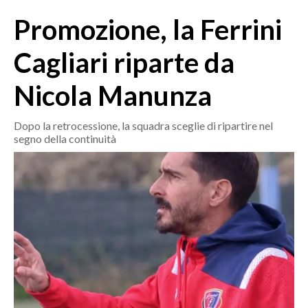
MEDIO CAMPIDANO
Promozione, la Ferrini
ORISTANO E PROVINCIA
SASSARI E PROVINCIA
Cagliari riparte da
GALLURA
Nicola Manunza
NUORO E PROVINCIA
OGLIASTRA
Dopo la retrocessione, la squadra sceglie di ripartire nel
AGENDA
segno della continuità
CRONACA
ITALIA
MONDO
POLITICA
ECONOMIA
SERVIZI ALLE IMPRESE