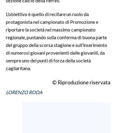
sezione calcio della Ferrini.
INFO AZIENDE
L’obiettivo è quello di recitare un ruolo da
protagonista nel campionato di Promozione e
ABBONATI
riportare la società nel massimo campionato
ANNUNCI
regionale, puntando sulla conferma di buona parte
NECROLOGI
del gruppo della scorsa stagione e sull’inserimento
PUBBLICITÀ
di numerosi giovani provenienti dalle giovanili, da
SPIAGGE
sempre uno dei punti di forza della società
STORE
cagliaritana.
© Riproduzione riservata
LORENZO RODA