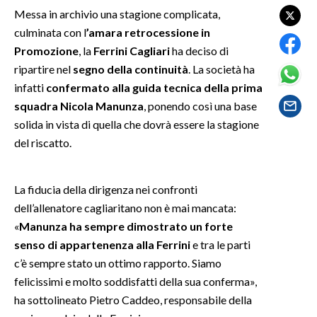
Messa in archivio una stagione complicata,
SPETTACOLI
culminata con l
’amara retrocessione in
Promozione
, la
Ferrini Cagliari
ha deciso di
GOSSIP
ripartire nel
segno della continuità
. La società ha
infatti
confermato alla guida tecnica della prima
SALUTE
squadra Nicola Manunza
, ponendo così una base
solida in vista di quella che dovrà essere la stagione
SARDEGNA TURISMO
del riscatto.
SARDI NEL MONDO
La fiducia della dirigenza nei confronti
NOTIZIE
dell’allenatore cagliaritano non è mai mancata:
EVENTI
«
Manunza ha sempre dimostrato un forte
senso di appartenenza alla Ferrini
e tra le parti
#CARAUNIONE
c’è sempre stato un ottimo rapporto. Siamo
3 MINUTI CON
felicissimi e molto soddisfatti della sua conferma»,
ha sottolineato Pietro Caddeo, responsabile della
INSULARITÀ