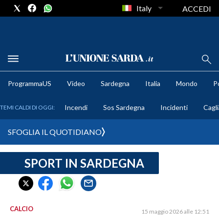
Italy
ACCEDI
METEO
ProgrammaUS
Video
Sardegna
Italia
Mondo
Po
COMUNI AL VOTO
Incendi
Sos Sardegna
Incidenti
Cagli
TEMI CALDI DI OGGI:
VIDEO
SFOGLIA IL QUOTIDIANO
FOTO
SPORT IN SARDEGNA
CRONACA SARDEGNA
CAGLIARI
PROVINCIA DI CAGLIARI
SULCIS IGLESIENTE
CALCIO
15 maggio 2026 alle 12:51