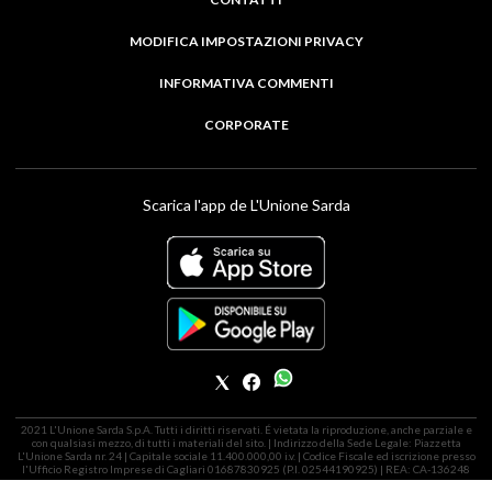
MODIFICA IMPOSTAZIONI PRIVACY
INFORMATIVA COMMENTI
CORPORATE
Scarica l'app de L'Unione Sarda
2021 L'Unione Sarda S.p.A. Tutti i diritti riservati. É vietata la riproduzione, anche parziale e
con qualsiasi mezzo, di tutti i materiali del sito. | Indirizzo della Sede Legale: Piazzetta
L'Unione Sarda nr. 24 | Capitale sociale 11.400.000,00 i.v. | Codice Fiscale ed iscrizione presso
l'Ufficio Registro Imprese di Cagliari 01687830925 (P.I. 02544190925) | REA: CA-136248