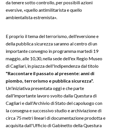
da tenere sotto controllo, per possibili azioni
eversive, «quello antimilitarista e quello
INFO AZIENDE
ambientalista estremista».
ABBONATI
ANNUNCI
E proprio il tema del terrorismo, dell'eversione e
NECROLOGI
della pubblica sicurezza saranno al centro di un
PUBBLICITÀ
importante convegno in programma martedì 19
SPIAGGE
maggio, alle 10,30, nella sede dell'ex Regio Museo
STORE
di Cagliari, in piazza dell'Indipendenza dal titolo
"Raccontare il passato al presente: anni di
piombo, terrorismo e pubblica sicurezza".
Un'iniziativa presentata oggi e che parte
dall'importante lavoro svolto dalla Questura di
Cagliari e dall'Archivio di Stato del capoluogo con
la consegna e successivo studio e archiviazione di
circa 75 metri lineari di documentazione prodotta e
acquisita dall'Ufficio di Gabinetto della Questura