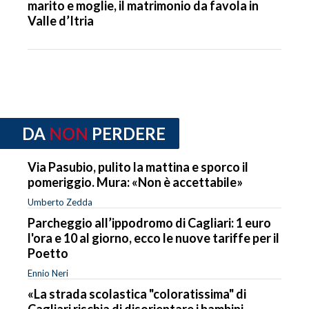
marito e moglie, il matrimonio da favola in
Valle d’Itria
DA
NON
PERDERE
Via Pasubio, pulito la mattina e sporco il
pomeriggio. Mura: «Non è accettabile»
Umberto Zedda
Parcheggio all’ippodromo di Cagliari: 1 euro
l'ora e 10 al giorno, ecco le nuove tariffe per il
Poetto
Ennio Neri
«La strada scolastica "coloratissima" di
Cagliari rischia di disorientare i bambini