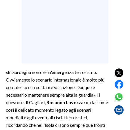
SPETTACOLI
GOSSIP
SALUTE
SARDEGNA TURISMO
SARDI NEL MONDO
«In Sardegna non c'è un'emergenza terrorismo.
NOTIZIE
Ovviamente lo scenario internazionale è molto più
EVENTI
complesso e in costante variazione. Dunque è
necessario mantenere sempre alta la guardia». Il
#CARAUNIONE
questore di Cagliari,
Rosanna Lavezzaro
, riassume
così il delicato momento legato agli scenari
3 MINUTI CON
mondiali e agli eventuali rischi terroristici,
ricordando che nell'Isola ci sono sempre due fronti
INSULARITÀ