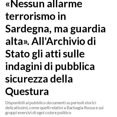
«Nessun allarme
MEDIO CAMPIDANO
ORISTANO E PROVINCIA
terrorismo in
SASSARI E PROVINCIA
Sardegna, ma guardia
GALLURA
NUORO E PROVINCIA
alta». All'Archivio di
OGLIASTRA
AGENDA
Stato gli atti sulle
CRONACA
indagini di pubblica
ITALIA
sicurezza della
MONDO
Questura
POLITICA
Disponibili al pubblico documenti su periodi storici
ECONOMIA
delicatissimi, come quelli relativi a Barbagia Rossa e sui
gruppi eversivi di ogni colore politico
SERVIZI ALLE IMPRESE