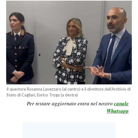
LAVORO
BANDI
SPORT IN SARDEGNA
SPORT
RISULTATI E CLASSIFICHE
CALCIO
CALCIO REGIONALE
BASKET
Il questore Rosanna Lavezzaro (al centro) e il direttore dell’Archivio di
VOLLEY
Stato di Cagliari, Enrico Trogu (a destra)
Per restare aggiornato entra nel nostro
canale
MOTORI
Whatsapp
TENNIS
ALTRI SPORT
CULTURA