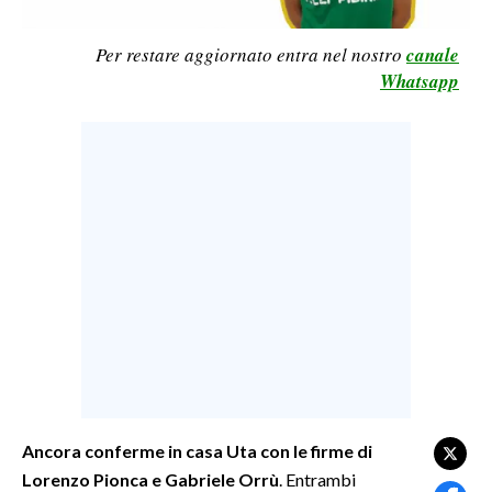
LAVORO
Per restare aggiornato entra nel nostro
canale
BANDI
Whatsapp
SPORT IN SARDEGNA
SPORT
RISULTATI E CLASSIFICHE
CALCIO
CALCIO REGIONALE
BASKET
VOLLEY
MOTORI
TENNIS
ALTRI SPORT
Ancora conferme in casa Uta con le firme di
Lorenzo Pionca e Gabriele Orrù
. Entrambi
CULTURA