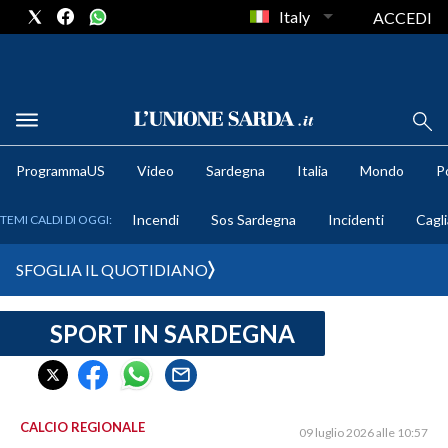
Italy
ACCEDI
METEO
ProgrammaUS
Video
Sardegna
Italia
Mondo
Po
COMUNI AL VOTO
Incendi
Sos Sardegna
Incidenti
Cagli
TEMI CALDI DI OGGI:
VIDEO
SFOGLIA IL QUOTIDIANO
FOTO
SPORT IN SARDEGNA
CRONACA SARDEGNA
CAGLIARI
PROVINCIA DI CAGLIARI
SULCIS IGLESIENTE
CALCIO REGIONALE
09 luglio 2026 alle 10:57