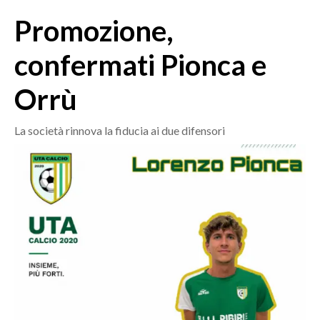
MEDIO CAMPIDANO
Promozione,
ORISTANO E PROVINCIA
SASSARI E PROVINCIA
confermati Pionca e
GALLURA
Orrù
NUORO E PROVINCIA
OGLIASTRA
La società rinnova la fiducia ai due difensori
AGENDA
CRONACA
ITALIA
MONDO
POLITICA
ECONOMIA
SERVIZI ALLE IMPRESE