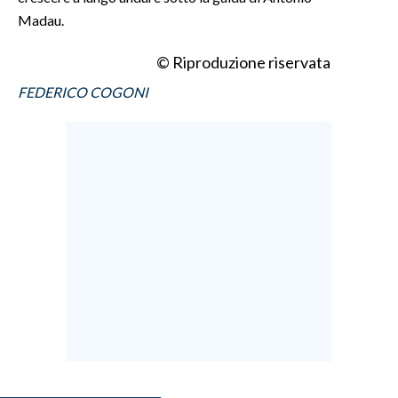
Madau.
INFO AZIENDE
© Riproduzione riservata
ABBONATI
FEDERICO COGONI
ANNUNCI
NECROLOGI
PUBBLICITÀ
SPIAGGE
STORE