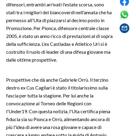
difensori, entrambi arrivati l'estate scorsa, sono
stati tra i migliori dei biancoverdi nell'annata che ha
SPETTACOLI
permesso all'Uta di piazzarsi al decimo posto in
Promozione. Per Pionca, difensore centrale classe
GOSSIP
2005, è stato un anno ricco di prestazioni al di sopra
SALUTE
della sufficienza. L'ex Castiadas e Atletico Uri si è
costruito il ruolo di leader di una difesa giovane ma
SARDEGNA TURISMO
dalle ottime prospettive.
SARDI NEL MONDO
Prospettive che dà anche Gabriele Orrù. Il terzino
NOTIZIE
destro ex Cus Cagliari è stato il titolarissimo sulla
EVENTI
fascia per tutta la stagione. Per lui anche la
convocazione al Torneo delle Regioni con
#CARAUNIONE
l'Under19. Con questa notizia, l'Uta certifica piena
fiducia sia su Pionca e Orrù, alimentando ancora di
3 MINUTI CON
più l'idea di avere una rosa giovane e capace di
INSULARITÀ
crescere a lungo andare sotto la guida di Antonio