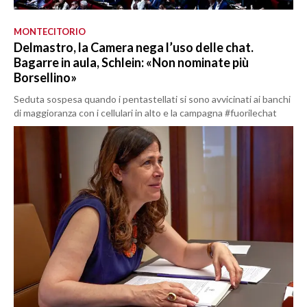
MONTECITORIO
Delmastro, la Camera nega l’uso delle chat.
Bagarre in aula, Schlein: «Non nominate più
Borsellino»
Seduta sospesa quando i pentastellati si sono avvicinati ai banchi
di maggioranza con i cellulari in alto e la campagna #fuorilechat