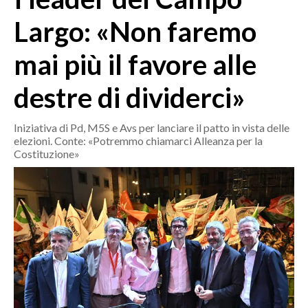
MEDIO CAMPIDANO
Largo: «Non faremo
ORISTANO E PROVINCIA
SASSARI E PROVINCIA
mai più il favore alle
GALLURA
destre di dividerci»
NUORO E PROVINCIA
OGLIASTRA
Iniziativa di Pd, M5S e Avs per lanciare il patto in vista delle
AGENDA
elezioni. Conte: «Potremmo chiamarci Alleanza per la
Costituzione»
CRONACA
ITALIA
MONDO
POLITICA
ECONOMIA
SERVIZI ALLE IMPRESE