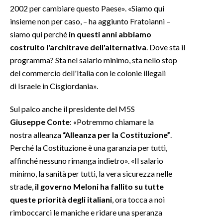
2002 per cambiare questo Paese». «Siamo qui
insieme non per caso, – ha aggiunto Fratoianni –
INFO AZIENDE
siamo qui perché
in questi anni abbiamo
ABBONATI
costruito l'architrave dell'alternativa
. Dove sta il
ANNUNCI
programma? Sta nel salario minimo, sta nello stop
NECROLOGI
del commercio dell'Italia con le colonie illegali
PUBBLICITÀ
di Israele in Cisgiordania».
SPIAGGE
Sul palco anche il presidente del M5S
STORE
Giuseppe Conte
: «Potremmo chiamare la
nostra alleanza
“Alleanza per la Costituzione”
.
Perché la Costituzione è una garanzia per tutti,
affinché nessuno rimanga indietro». «Il salario
minimo, la sanità per tutti, la vera sicurezza nelle
strade,
il governo Meloni ha fallito su tutte
queste priorità degli italiani
, ora tocca a noi
rimboccarci le maniche e ridare una speranza