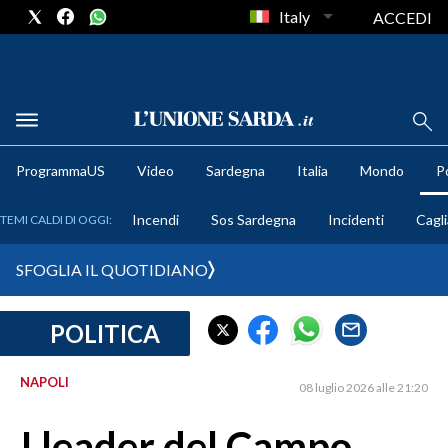
Italy
ACCEDI
METEO
ProgrammaUS
Video
Sardegna
Italia
Mondo
Po
COMUNI AL VOTO
Incendi
Sos Sardegna
Incidenti
Cagli
TEMI CALDI DI OGGI:
VIDEO
SFOGLIA IL QUOTIDIANO
FOTO
POLITICA
CRONACA SARDEGNA
CAGLIARI
NAPOLI
08 luglio 2026 alle 21:20
PROVINCIA DI CAGLIARI
SULCIS IGLESIENTE
I leader del Campo