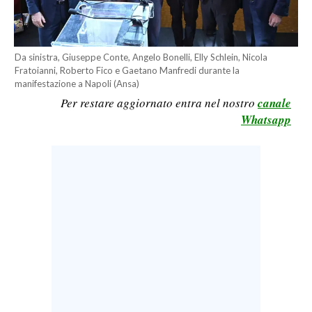
LAVORO
BANDI
Da sinistra, Giuseppe Conte, Angelo Bonelli, Elly Schlein, Nicola
Fratoianni, Roberto Fico e Gaetano Manfredi durante la
SPORT IN SARDEGNA
manifestazione a Napoli (Ansa)
Per restare aggiornato entra nel nostro
canale
SPORT
Whatsapp
RISULTATI E CLASSIFICHE
CALCIO
CALCIO REGIONALE
BASKET
VOLLEY
MOTORI
TENNIS
ALTRI SPORT
CULTURA