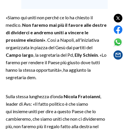
SPETTACOLI
«Siamo qui uniti non perché ce lo ha chiesto il
medico.
Non faremo mai più il favore alle destre
GOSSIP
di dividerci e andremo uniti a vincere le
prossime elezioni»
. Così a Napoli, all'iniziativa
SALUTE
organizzata in piazza del Gesù dai partiti del
SARDEGNA TURISMO
Campo largo
, la segretaria del Pd,
Elly Schlein
. «Lo
faremo per rendere il Paese più giusto dove tutti
SARDI NEL MONDO
hanno la stessa opportunità», ha aggiunto la
segretaria dem.
NOTIZIE
EVENTI
Sulla stessa lunghezza d’onda
Nicola Fratoianni
,
#CARAUNIONE
leader di Avs: «Il fatto politico è che siamo
qui insieme uniti per dire a questo Paese che lo
3 MINUTI CON
cambieremo, che siamo uniti che non ci divideremo
più, non faremo più il regalo fatto alla destra nel
INSULARITÀ