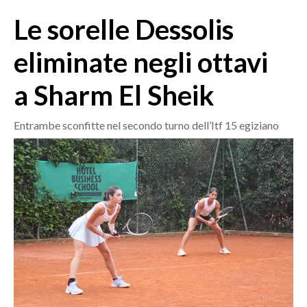
MEDIO CAMPIDANO
Le sorelle Dessolis
ORISTANO E PROVINCIA
SASSARI E PROVINCIA
eliminate negli ottavi
GALLURA
a Sharm El Sheik
NUORO E PROVINCIA
OGLIASTRA
Entrambe sconfitte nel secondo turno dell’Itf 15 egiziano
AGENDA
CRONACA
ITALIA
MONDO
POLITICA
ECONOMIA
SERVIZI ALLE IMPRESE