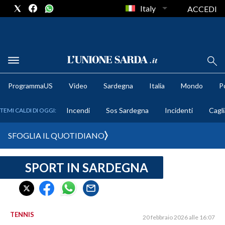
Italy
ACCEDI
METEO
ProgrammaUS
Video
Sardegna
Italia
Mondo
Po
COMUNI AL VOTO
Incendi
Sos Sardegna
Incidenti
Cagli
TEMI CALDI DI OGGI:
VIDEO
SFOGLIA IL QUOTIDIANO
FOTO
SPORT IN SARDEGNA
CRONACA SARDEGNA
CAGLIARI
PROVINCIA DI CAGLIARI
SULCIS IGLESIENTE
TENNIS
20 febbraio 2026 alle 16:07