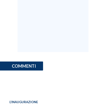
INFO AZIENDE
ABBONATI
ANNUNCI
NECROLOGI
PUBBLICITÀ
SPIAGGE
STORE
COMMENTI
L’INAUGURAZIONE