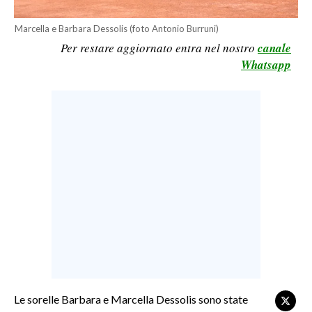
LAVORO
Marcella e Barbara Dessolis (foto Antonio Burruni)
BANDI
Per restare aggiornato entra nel nostro
canale
Whatsapp
SPORT IN SARDEGNA
SPORT
RISULTATI E CLASSIFICHE
CALCIO
CALCIO REGIONALE
BASKET
VOLLEY
MOTORI
TENNIS
ALTRI SPORT
Le sorelle Barbara e Marcella Dessolis sono state
CULTURA