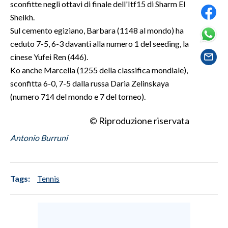
sconfitte negli ottavi di finale dell'Itf15 di Sharm El
Sheikh.
SPETTACOLI
Sul cemento egiziano, Barbara (1148 al mondo) ha
ceduto 7-5, 6-3 davanti alla numero 1 del seeding, la
GOSSIP
cinese Yufei Ren (446).
Ko anche Marcella (1255 della classifica mondiale),
SALUTE
sconfitta 6-0, 7-5 dalla russa Daria Zelinskaya
SARDEGNA TURISMO
(numero 714 del mondo e 7 del torneo).
© Riproduzione riservata
SARDI NEL MONDO
NOTIZIE
Antonio Burruni
EVENTI
#CARAUNIONE
Tags:
Tennis
3 MINUTI CON
INSULARITÀ