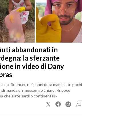
iuti abbandonati in
rdegna: la sferzante
ione in video di Dany
bras
mico influencer, nei panni della mamma, in pochi
ndi manda un messaggio chiaro: «E poco
a che siate sardi o continentali»