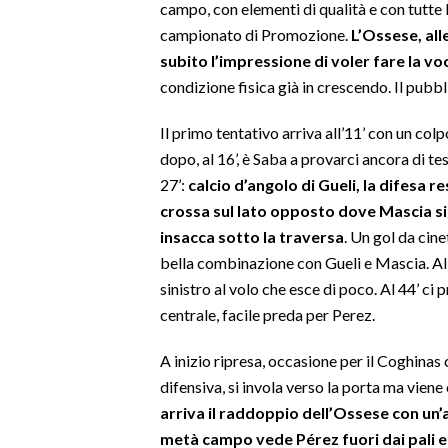
campo, con elementi di qualità e con tutte 
campionato di Promozione.
L’Ossese, al
SPETTACOLI
subito l’impressione di voler fare la v
condizione fisica già in crescendo. Il pubb
GOSSIP
Il primo tentativo arriva all’11’ con un col
SALUTE
dopo, al 16’, è Saba a provarci ancora di te
27’:
calcio d’angolo di Gueli, la difesa 
SARDEGNA TURISMO
crossa sul lato opposto dove Mascia si
insacca sotto la traversa
. Un gol da cin
SARDI NEL MONDO
bella combinazione con Gueli e Mascia. Al
NOTIZIE
sinistro al volo che esce di poco. Al 44’ ci
EVENTI
centrale, facile preda per Perez.
#CARAUNIONE
A inizio ripresa, occasione per il Coghinas
difensiva, si invola verso la porta ma viene
3 MINUTI CON
arriva il raddoppio dell’Ossese con un’
metà campo vede Pérez fuori dai pali e 
INSULARITÀ