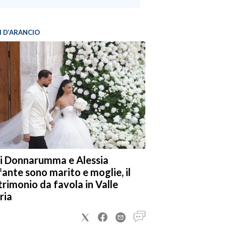
I D’ARANCIO
i Donnarumma e Alessia
fante sono marito e moglie, il
rimonio da favola in Valle
ria