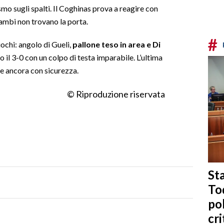
smo sugli spalti. Il Coghinas prova a reagire con
ambi non trovano la porta.
#
giochi: angolo di Gueli,
pallone teso in area e Di
o il 3-0 con un colpo di testa imparabile. L’ultima
e ancora con sicurezza.
© Riproduzione riservata
Sta
To
po
cri