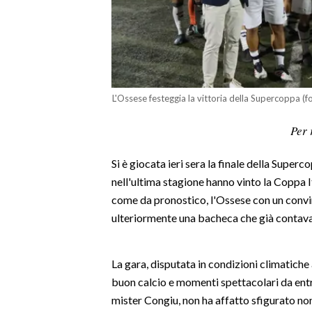
LAVORO
BANDI
SPORT IN SARDEGNA
L'Ossese festeggia la vittoria della Supercoppa (f
SPORT
Per 
RISULTATI E CLASSIFICHE
CALCIO
Si è giocata ieri sera la finale della Superc
CALCIO REGIONALE
nell'ultima stagione hanno vinto la Coppa I
BASKET
come da pronostico, l'Ossese con un convi
VOLLEY
ulteriormente una bacheca che già contava t
MOTORI
TENNIS
La gara, disputata in condizioni climatiche
ALTRI SPORT
buon calcio e momenti spettacolari da ent
mister Congiu, non ha affatto sfigurato no
CULTURA