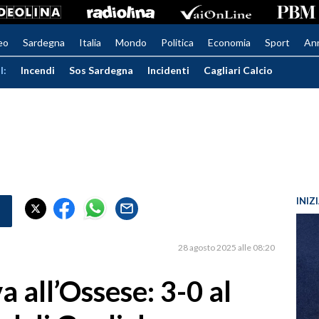
eo
Sardegna
Italia
Mondo
Politica
Economia
Sport
An
I:
Incendi
Sos Sardegna
Incidenti
Cagliari Calcio
INIZ
28 agosto 2025 alle 08:20
 all’Ossese: 3-0 al