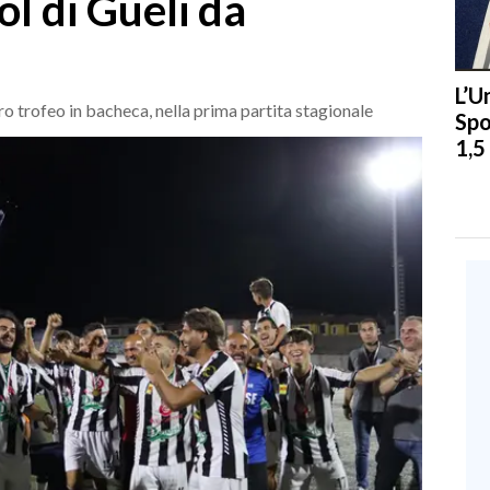
l di Gueli da
L’U
o trofeo in bacheca, nella prima partita stagionale
Spo
1,5