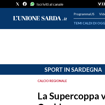
Iscriviti al canale
ProgrammaUS
Vid
TEMI CALDI DI OGG
METEO
COMUNI AL VOTO
VIDEO
FOTO
SPORT IN SARDEGNA
CRONACA SARDEGNA
CALCIO REGIONALE
CAGLIARI
La Supercoppa va
PROVINCIA DI CAGLIARI
SULCIS IGLESIENTE