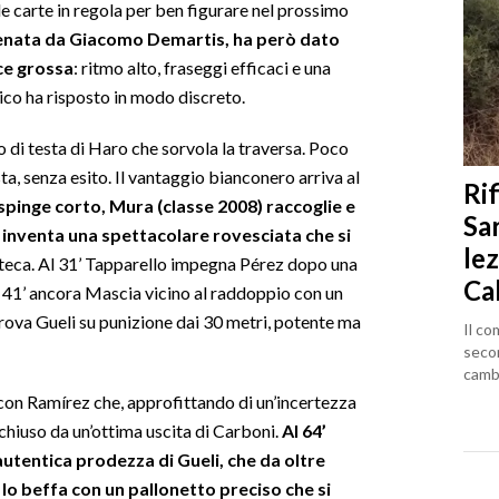
le carte in regola per ben figurare nel prossimo
lenata da Giacomo Demartis, ha però dato
oce grossa
: ritmo alto, fraseggi efficaci e una
lico ha risposto in modo discreto.
po di testa di Haro che sorvola la traversa. Poco
sta, senza esito. Il vantaggio bianconero arriva al
Rif
respinge corto, Mura (classe 2008) raccoglie e
Sa
 inventa una spettacolare rovesciata che si
lez
eteca. Al 31’ Tapparello impegna Pérez dopo una
Ca
 41’ ancora Mascia vicino al raddoppio con un
 prova Gueli su punizione dai 30 metri, potente ma
Il co
seco
cambi
 con Ramírez che, approfittando di un’incertezza
 chiuso da un’ottima uscita di Carboni.
Al 64’
autentica prodezza di Gueli, che da oltre
lo beffa con un pallonetto preciso che si