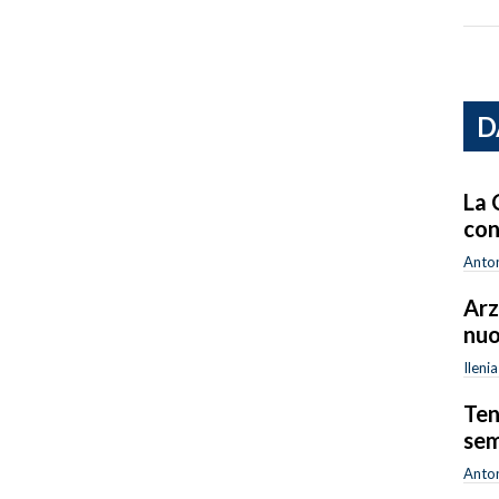
D
La 
con
Anton
Arz
nuo
Ileni
Ten
sem
Anton