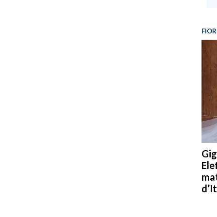
FIOR
Gig
Ele
mat
d’It