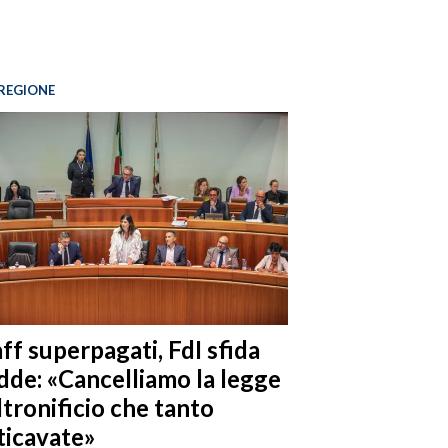
REGIONE
ff superpagati, FdI sfida
dde: «Cancelliamo la legge
ltronificio che tanto
ticavate»