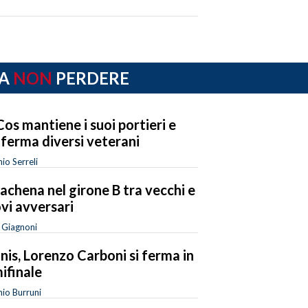
A
NON
PERDERE
Cos mantiene i suoi portieri e
ferma diversi veterani
io Serreli
achena nel girone B tra vecchi e
vi avversari
a Giagnoni
nis, Lorenzo Carboni si ferma in
ifinale
io Burruni