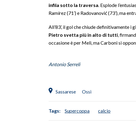
infila sotto la traversa
. Esplode l’entusia
Ramírez (71’) e Radovanović (73’), ma entr
INFO AZIENDE
ABBONATI
All’83’, il gol che chiude definitivamente i 
ANNUNCI
Pietro svetta più in alto di tutti
, firmand
NECROLOGI
occasione è per Meli, ma Carboni si oppon
PUBBLICITÀ
SPIAGGE
Antonio Serreli
STORE
Sassarese
Ossi
Tags:
Supercoppa
calcio