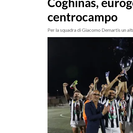
Coghinas, eurogo
MEDIO CAMPIDANO
ORISTANO E PROVINCIA
centrocampo
SASSARI E PROVINCIA
GALLURA
Per la squadra di Giacomo Demartis un altr
NUORO E PROVINCIA
OGLIASTRA
AGENDA
CRONACA
ITALIA
MONDO
POLITICA
ECONOMIA
SERVIZI ALLE IMPRESE