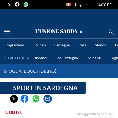
Italy
ACCEDI
METEO
ProgrammaUS
Video
Sardegna
Italia
Mondo
Po
COMUNI AL VOTO
Incendi
Sos Sardegna
Incidenti
Cagli
TEMI CALDI DI OGGI:
VIDEO
SFOGLIA IL QUOTIDIANO
FOTO
SPORT IN SARDEGNA
CRONACA SARDEGNA
CAGLIARI
PROVINCIA DI CAGLIARI
SULCIS IGLESIENTE
IL MISTER
13 maggio 2026 alle 10:57