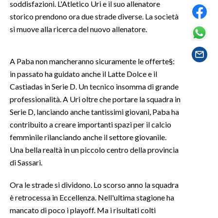
soddisfazioni. L'Atletico Uri e il suo allenatore
storico prendono ora due strade diverse. La società
SPETTACOLI
si muove alla ricerca del nuovo allenatore.
GOSSIP
A Paba non mancheranno sicuramente le offerte§:
SALUTE
in passato ha guidato anche il Latte Dolce e il
Castiadas in Serie D. Un tecnico insomma di grande
SARDEGNA TURISMO
professionalità. A Uri oltre che portare la squadra in
Serie D, lanciando anche tantissimi giovani, Paba ha
SARDI NEL MONDO
contribuito a creare importanti spazi per il calcio
NOTIZIE
femminile rilanciando anche il settore giovanile.
EVENTI
Una bella realtà in un piccolo centro della provincia
di Sassari.
#CARAUNIONE
Ora le strade si dividono. Lo scorso anno la squadra
3 MINUTI CON
è retrocessa in Eccellenza. Nell'ultima stagione ha
mancato di poco i playoff. Ma i risultati colti
INSULARITÀ