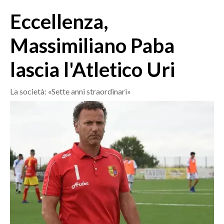
MEDIO CAMPIDANO
Eccellenza,
ORISTANO E PROVINCIA
SASSARI E PROVINCIA
Massimiliano Paba
GALLURA
lascia l'Atletico Uri
NUORO E PROVINCIA
OGLIASTRA
La società: «Sette anni straordinari»
AGENDA
CRONACA
ITALIA
MONDO
POLITICA
ECONOMIA
SERVIZI ALLE IMPRESE