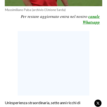
LAVORO
Massimiliano Paba (archivio L'Unione Sarda)
BANDI
Per restare aggiornato entra nel nostro
canale
Whatsapp
SPORT IN SARDEGNA
SPORT
RISULTATI E CLASSIFICHE
CALCIO
CALCIO REGIONALE
BASKET
VOLLEY
MOTORI
TENNIS
ALTRI SPORT
Un’esperienza straordinaria, sette anni ricchi di
CULTURA