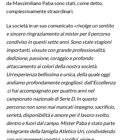
da Massimiliano Paba sono stati, come detto,
complessivamente straordinari.
INFO AZIENDE
ABBONATI
La società in un suo comunicato «
rivolge un sentito
ANNUNCI
e sincero ringraziamento al mister per il percorso
condiviso in questi sette anni. Sono state stagioni
NECROLOGI
importanti, vissute con grande professionalità,
PUBBLICITÀ
dedizione, passione, coraggio e profondo
SPIAGGE
attaccamento ai colori della nostra società.
STORE
Un'esperienza bellissima e unica, della quale oggi
andiamo profondamente orgogliosi: dall'Eccellenza
ci hai accompagnato per quattro anni nel
campionato nazionale di Serie D. In questo
percorso non sono mai mancati impegno, sacrificio,
serietà, disponibilità e amore per il lavoro svolto,
dentro e fuori dal campo. Mister Paba è stato parte
integrante della famiglia Atletico Uri, condividendo
con noi momenti sportivi, sacrifici, gioie e