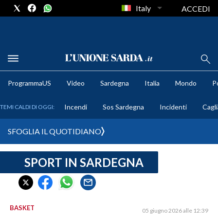
Italy
ACCEDI
METEO
ProgrammaUS
Video
Sardegna
Italia
Mondo
Po
COMUNI AL VOTO
Incendi
Sos Sardegna
Incidenti
Cagli
TEMI CALDI DI OGGI:
VIDEO
SFOGLIA IL QUOTIDIANO
FOTO
SPORT IN SARDEGNA
CRONACA SARDEGNA
CAGLIARI
PROVINCIA DI CAGLIARI
SULCIS IGLESIENTE
BASKET
05 giugno 2026 alle 12:39