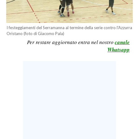
LAVORO
BANDI
I festeggiamenti del Serramanna al termine della serie contro l'Azzurra
SPORT IN SARDEGNA
Oristano (foto di Giacomo Pala)
Per restare aggiornato entra nel nostro
canale
SPORT
Whatsapp
RISULTATI E CLASSIFICHE
CALCIO
CALCIO REGIONALE
BASKET
VOLLEY
MOTORI
TENNIS
ALTRI SPORT
CULTURA