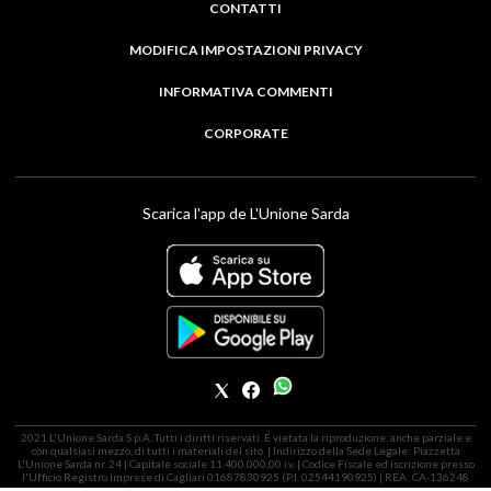
CONTATTI
MODIFICA IMPOSTAZIONI PRIVACY
INFORMATIVA COMMENTI
CORPORATE
Scarica l'app de L'Unione Sarda
2021 L'Unione Sarda S.p.A. Tutti i diritti riservati. É vietata la riproduzione, anche parziale e
con qualsiasi mezzo, di tutti i materiali del sito. | Indirizzo della Sede Legale: Piazzetta
L'Unione Sarda nr. 24 | Capitale sociale 11.400.000,00 i.v. | Codice Fiscale ed iscrizione presso
l'Ufficio Registro Imprese di Cagliari 01687830925 (P.I. 02544190925) | REA: CA-136248