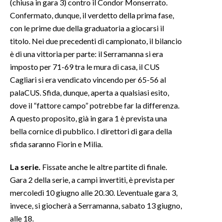
(chiusa in gara 3) contro il Condor Monserrato.
Confermato, dunque, il verdetto della prima fase,
INFO AZIENDE
con le prime due della graduatoria a giocarsi il
ABBONATI
titolo. Nei due precedenti di campionato, il bilancio
ANNUNCI
è di una vittoria per parte: il Serramanna si era
imposto per 71-69 tra le mura di casa, il CUS
NECROLOGI
Cagliari si era vendicato vincendo per 65-56 al
PUBBLICITÀ
palaCUS. Sfida, dunque, aperta a qualsiasi esito,
SPIAGGE
dove il “fattore campo” potrebbe far la differenza.
STORE
A questo proposito, già in gara 1 è prevista una
bella cornice di pubblico. I direttori di gara della
sfida saranno Fiorin e Milia.
La serie.
Fissate anche le altre partite di finale.
Gara 2 della serie, a campi invertiti, è prevista per
mercoledì 10 giugno alle 20.30. L’eventuale gara 3,
invece, si giocherà a Serramanna, sabato 13 giugno,
alle 18.