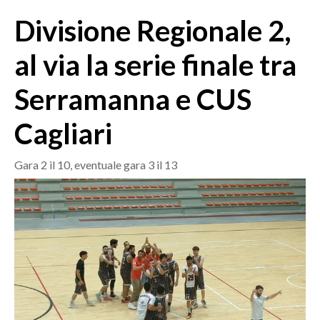
MEDIO CAMPIDANO
Divisione Regionale 2,
ORISTANO E PROVINCIA
SASSARI E PROVINCIA
al via la serie finale tra
GALLURA
Serramanna e CUS
NUORO E PROVINCIA
OGLIASTRA
Cagliari
AGENDA
Gara 2 il 10, eventuale gara 3 il 13
CRONACA
ITALIA
MONDO
POLITICA
ECONOMIA
SERVIZI ALLE IMPRESE