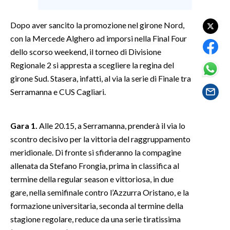
SPETTACOLI
Dopo aver sancito la promozione nel girone Nord,
con la Mercede Alghero ad imporsi nella Final Four
GOSSIP
dello scorso weekend, il torneo di Divisione
Regionale 2 si appresta a scegliere la regina del
SALUTE
girone Sud. Stasera, infatti, al via la serie di Finale tra
Serramanna e CUS Cagliari.
SARDEGNA TURISMO
SARDI NEL MONDO
Gara 1.
Alle 20.15, a Serramanna, prenderà il via lo
NOTIZIE
scontro decisivo per la vittoria del raggruppamento
meridionale. Di fronte si sfideranno la compagine
EVENTI
allenata da Stefano Frongia, prima in classifica al
#CARAUNIONE
termine della regular season e vittoriosa, in due
gare, nella semifinale contro l’Azzurra Oristano, e la
3 MINUTI CON
formazione universitaria, seconda al termine della
stagione regolare, reduce da una serie tiratissima
INSULARITÀ