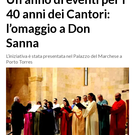
MEDIO CAMPIDANO
40 anni dei Cantori:
ORISTANO E PROVINCIA
SASSARI E PROVINCIA
l’omaggio a Don
GALLURA
Sanna
NUORO E PROVINCIA
OGLIASTRA
L’iniziativa è stata presentata nel Palazzo del Marchese a
AGENDA
Porto Torres
CRONACA
ITALIA
MONDO
POLITICA
ECONOMIA
SERVIZI ALLE IMPRESE