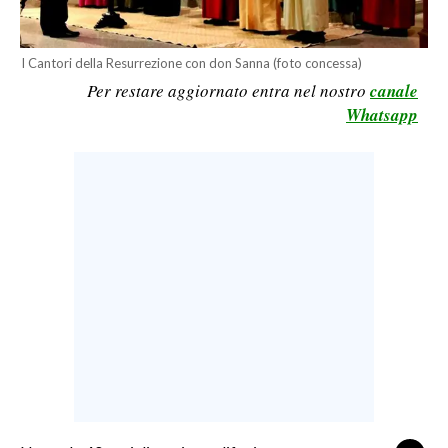
LAVORO
BANDI
I Cantori della Resurrezione con don Sanna (foto concessa)
Per restare aggiornato entra nel nostro
canale
SPORT IN SARDEGNA
Whatsapp
SPORT
RISULTATI E CLASSIFICHE
CALCIO
CALCIO REGIONALE
BASKET
VOLLEY
MOTORI
TENNIS
ALTRI SPORT
CULTURA