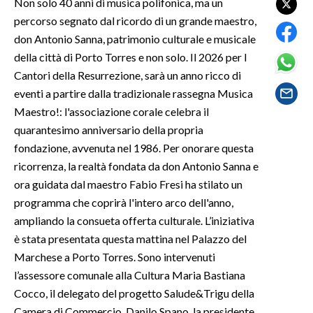
Non solo 40 anni di musica polifonica, ma un
percorso segnato dal ricordo di un grande maestro,
SPETTACOLI
don Antonio Sanna, patrimonio culturale e musicale
della città di Porto Torres e non solo. Il 2026 per I
GOSSIP
Cantori della Resurrezione, sarà un anno ricco di
eventi a partire dalla tradizionale rassegna Musica
SALUTE
Maestro!: l'associazione corale celebra il
quarantesimo anniversario della propria
SARDEGNA TURISMO
fondazione, avvenuta nel 1986. Per onorare questa
SARDI NEL MONDO
ricorrenza, la realtà fondata da don Antonio Sanna e
ora guidata dal maestro Fabio Fresi ha stilato un
NOTIZIE
programma che coprirà l'intero arco dell'anno,
EVENTI
ampliando la consueta offerta culturale. L’iniziativa
è stata presentata questa mattina nel Palazzo del
#CARAUNIONE
Marchese a Porto Torres. Sono intervenuti
l’assessore comunale alla Cultura Maria Bastiana
3 MINUTI CON
Cocco, il delegato del progetto Salude&Trigu della
INSULARITÀ
Camera di Commercio, Danilo Spano, la presidente