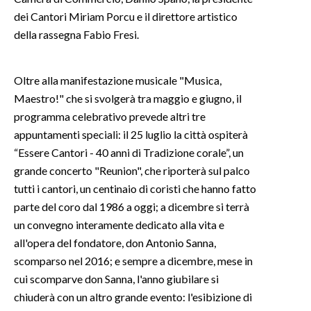
dei Cantori Miriam Porcu e il direttore artistico
INFO AZIENDE
della rassegna Fabio Fresi.
ABBONATI
ANNUNCI
Oltre alla manifestazione musicale "Musica,
NECROLOGI
Maestro!" che si svolgerà tra maggio e giugno, il
PUBBLICITÀ
programma celebrativo prevede altri tre
appuntamenti speciali: il 25 luglio la città ospiterà
SPIAGGE
“Essere Cantori - 40 anni di Tradizione corale”, un
STORE
grande concerto "Reunion", che riporterà sul palco
tutti i cantori, un centinaio di coristi che hanno fatto
parte del coro dal 1986 a oggi; a dicembre si terrà
un convegno interamente dedicato alla vita e
all'opera del fondatore, don Antonio Sanna,
scomparso nel 2016; e sempre a dicembre, mese in
cui scomparve don Sanna, l'anno giubilare si
chiuderà con un altro grande evento: l'esibizione di