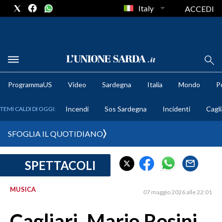
Italy
ACCEDI
METEO
ProgrammaUS
Video
Sardegna
Italia
Mondo
Po
COMUNI AL VOTO
Incendi
Sos Sardegna
Incidenti
Cagli
TEMI CALDI DI OGGI:
VIDEO
SFOGLIA IL QUOTIDIANO
FOTO
SPETTACOLI
CRONACA SARDEGNA
CAGLIARI
MUSICA
07 maggio 2026 alle 22:01
PROVINCIA DI CAGLIARI
SULCIS IGLESIENTE
Cagliari, Mario Rosini