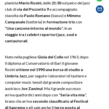
pianista
Mario Rosini
, dalle
21:30
sul palco del jazz
club di
via del Pozzetto 9
e accompagnato
SPETTACOLI
stavolta da
Paolo Romano
(basso) e
Mimmo
Campanale
(batteria) in
formazione trio
con
GOSSIP
"
Una canzone intorno al mondo
", in un
SALUTE
viaggio tra i celebri repertori jazz, soul e
cantautorali
.
SARDEGNA TURISMO
Nato nella pugliese
Gioia del Colle
nel 1963, dopo
SARDI NEL MONDO
il diploma al Conservatorio di Bari il giovane
NOTIZIE
Rosini
ottiene nel 1990 una borsa di studio a
EVENTI
Umbria Jazz
, per seguire i laboratori di tastiere e
computer music tenuti dal grande compositore
#CARAUNIONE
austriaco
Joe Zawinul
. Ma il grande successo
arriva quattordici anni dopo con "
Sei la vita mia
",
3 MINUTI CON
brano che arriva
secondo classificato al Festival
di Sanremo
e gli vale anche il
terzo posto al
INSULARITÀ