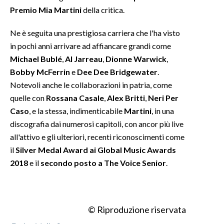
Premio Mia Martini
della critica.
INFO AZIENDE
Ne è seguita una prestigiosa carriera che l'ha visto
ABBONATI
in pochi anni arrivare ad affiancare grandi come
ANNUNCI
Michael Bublé
,
Al Jarreau
,
Dionne Warwick
,
NECROLOGI
Bobby McFerrin
e
Dee Dee Bridgewater
.
PUBBLICITÀ
Notevoli anche le collaborazioni in patria, come
quelle con
Rossana Casale
,
Alex Britti
,
Neri Per
SPIAGGE
Caso
, e la stessa, indimenticabile
Martini
, in una
STORE
discografia dai numerosi capitoli, con ancor più live
all'attivo e gli ulteriori, recenti riconoscimenti come
il
Silver Medal Award ai Global Music Awards
2018
e il
secondo posto a The Voice Senior
.
© Riproduzione riservata