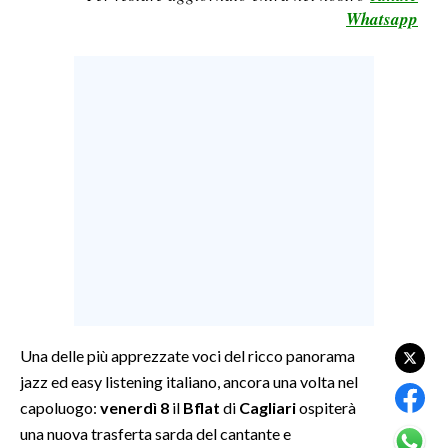
Whatsapp
LAVORO
BANDI
SPORT IN SARDEGNA
SPORT
RISULTATI E CLASSIFICHE
CALCIO
CALCIO REGIONALE
BASKET
VOLLEY
MOTORI
Una delle più apprezzate voci del ricco panorama
TENNIS
jazz ed easy listening italiano, ancora una volta nel
ALTRI SPORT
capoluogo:
venerdì 8
il
Bflat
di
Cagliari
ospiterà
una nuova trasferta sarda del cantante e
CULTURA