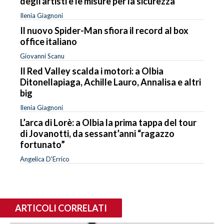
degli artisti e le misure per la sicurezza
Ilenia Giagnoni
Il nuovo Spider-Man sfiora il record al box
office italiano
Giovanni Scanu
Il Red Valley scalda i motori: a Olbia
Ditonellapiaga, Achille Lauro, Annalisa e altri
big
Ilenia Giagnoni
L’arca di Lorè: a Olbia la prima tappa del tour
di Jovanotti, da sessant’anni “ragazzo
fortunato”
Angelica D'Errico
ARTICOLI CORRELATI