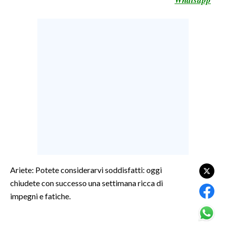
LAVORO
BANDI
SPORT IN SARDEGNA
SPORT
RISULTATI E CLASSIFICHE
CALCIO
CALCIO REGIONALE
BASKET
VOLLEY
Ariete: Potete considerarvi soddisfatti: oggi
MOTORI
chiudete con successo una settimana ricca di
TENNIS
impegni e fatiche.
ALTRI SPORT
CULTURA