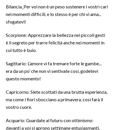
Bilancia_Per voi non è un peso sostenere i vostri cari
INFO AZIENDE
nei momenti difficili, e lo stesso è per chi vi ama...
sfogatevi!
ABBONATI
ANNUNCI
Scorpione: Apprezzare la bellezza nei piccoli gesti
NECROLOGI
è il segreto per trarre felicità anche nei momenti in
PUBBLICITÀ
cui tutto è buio.
SPIAGGE
Sagittario: L’amore vi fa tremare forte le gambe...
STORE
era da un po’ che non vi sentivate così, godetevi
questo momento!
Capricorno: Siete scottati da una brutta esperienza,
ma come i fiori sbocciano a primavera, così farà il
vostro cuore.
Acquario: Guardate al futuro con ottimismo:
davanti a voi si aprono settimane entusiasmanti,