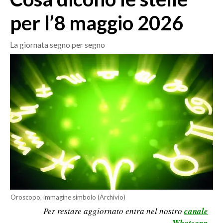
MEDIO CAMPIDANO
per l’8 maggio 2026
ORISTANO E PROVINCIA
SASSARI E PROVINCIA
La giornata segno per segno
GALLURA
NUORO E PROVINCIA
OGLIASTRA
AGENDA
CRONACA
ITALIA
MONDO
POLITICA
ECONOMIA
Oroscopo, immagine simbolo (Archivio)
Per restare aggiornato entra nel nostro
canale
SERVIZI ALLE IMPRESE
Whatsapp