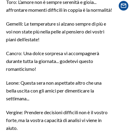
Toro: L’amore non è sempre serenità e gioia...
affrontare momenti difficili in coppia è la normalità!
SPETTACOLI
Gemelli: Le temperature si alzano sempre di più e
GOSSIP
voi non state più nella pelle al pensiero dei vostri
piani dell’estate!
SALUTE
Cancro: Una dolce sorpresa vi accompagnerà
SARDEGNA TURISMO
durante tutta la giornata... godetevi questo
romanticismo!
SARDI NEL MONDO
NOTIZIE
Leone: Questa sera non aspettate altro che una
EVENTI
bella uscita con gli amici per dimenticare la
settimana...
#CARAUNIONE
Vergine: Prendere decisioni difficili non è il vostro
3 MINUTI CON
forte, ma la vostra capacità di analisi vi viene in
aiuto.
INSULARITÀ