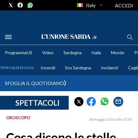
Italy
ACCEDI
METEO
ProgrammaUS
Video
Sardegna
Italia
Mondo
Po
COMUNI AL VOTO
Incendi
Sos Sardegna
Incidenti
Cagli
TEMI CALDI DI OGGI:
VIDEO
SFOGLIA IL QUOTIDIANO
FOTO
SPETTACOLI
CRONACA SARDEGNA
CAGLIARI
OROSCOPO
08 maggio 2026 alle 07:30
PROVINCIA DI CAGLIARI
SULCIS IGLESIENTE
Cosa dicono le stelle