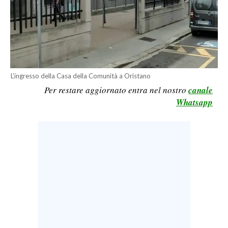
LAVORO
BANDI
SPORT IN SARDEGNA
L’ingresso della Casa della Comunità a Oristano
SPORT
Per restare aggiornato entra nel nostro
canale
RISULTATI E CLASSIFICHE
Whatsapp
CALCIO
CALCIO REGIONALE
BASKET
VOLLEY
MOTORI
TENNIS
ALTRI SPORT
CULTURA