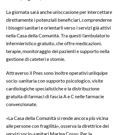
La giornata sarà anche un’occasione per intercettare
INFO AZIENDE
direttamente i potenziali beneficiari, comprenderne
ABBONATI
i bisogni sanitari e orientarli verso i servizi già attivi
ANNUNCI
nella Casa della Comunità. Tra questi l’ambulatorio
NECROLOGI
infermieristico gratuito, che offre medicazioni,
PUBBLICITÀ
terapie, monitoraggio dei pazienti e supporto nella
gestione di cateteri e stomie.
SPIAGGE
STORE
Attraverso il Pnes sono inoltre operativi un’équipe
socio-sanitaria con supporto psicologico, visite
cardiologiche specialistiche e la distribuzione
gratuita di farmaci di fascia A e C nelle farmacie
convenzionate.
«La Casa della Comunità si rende ancora più vicina
alle persone con fragilità», osserva la direttrice dei
servizi socio-sanitari Marina Cossu. Per la