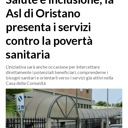
MEDIO CAMPIDANO
Asl di Oristano
ORISTANO E PROVINCIA
SASSARI E PROVINCIA
presenta i servizi
GALLURA
contro la povertà
NUORO E PROVINCIA
OGLIASTRA
sanitaria
AGENDA
L’iniziativa sarà anche occasione per intercettare
CRONACA
direttamente i potenziali beneficiari, comprenderne i
ITALIA
bisogni sanitari e orientarli verso i servizi già attivi nella
Casa della Comunità
MONDO
POLITICA
ECONOMIA
SERVIZI ALLE IMPRESE