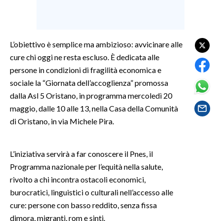
SPETTACOLI
L’obiettivo è semplice ma ambizioso: avvicinare alle
GOSSIP
cure chi oggi ne resta escluso. È dedicata alle
SALUTE
persone in condizioni di fragilità economica e
sociale la “Giornata dell’accoglienza” promossa
SARDEGNA TURISMO
dalla Asl 5 Oristano, in programma mercoledì 20
maggio, dalle 10 alle 13, nella Casa della Comunità
SARDI NEL MONDO
di Oristano, in via Michele Pira.
NOTIZIE
EVENTI
L’iniziativa servirà a far conoscere il Pnes, il
Programma nazionale per l’equità nella salute,
#CARAUNIONE
rivolto a chi incontra ostacoli economici,
burocratici, linguistici o culturali nell’accesso alle
3 MINUTI CON
cure: persone con basso reddito, senza fissa
dimora, migranti, rom e sinti.
INSULARITÀ