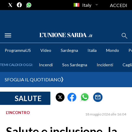
Italy
ACCEDI
METEO
ProgrammaUS
Video
Sardegna
Italia
Mondo
Po
COMUNI AL VOTO
Incendi
Sos Sardegna
Incidenti
Cagli
TEMI CALDI DI OGGI:
VIDEO
SFOGLIA IL QUOTIDIANO
FOTO
SALUTE
CRONACA SARDEGNA
CAGLIARI
L’INCONTRO
18 maggio 2026 alle 16:04
PROVINCIA DI CAGLIARI
SULCIS IGLESIENTE
Salute e inclusione, la