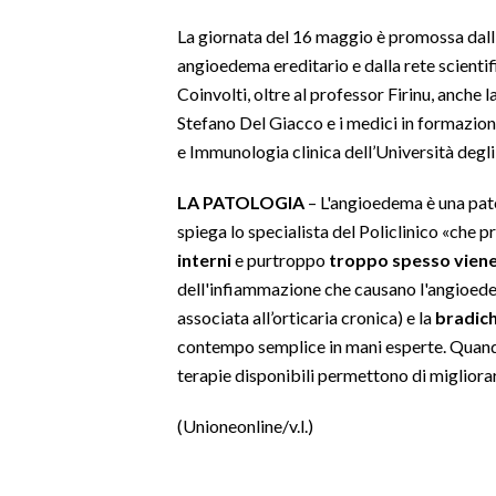
La giornata del 16 maggio è promossa dall’
SPETTACOLI
angioedema ereditario e dalla rete scienti
Coinvolti, oltre al professor Firinu, anche 
GOSSIP
Stefano Del Giacco e i medici in formazione
e Immunologia clinica dell’Università degli 
SALUTE
LA PATOLOGIA
– L'angioedema è una pat
SARDEGNA TURISMO
spiega lo specialista del Policlinico «che 
interni
e purtroppo
troppo spesso viene 
SARDI NEL MONDO
dell'infiammazione che causano l'angioed
NOTIZIE
associata all’orticaria cronica) e la
bradich
EVENTI
contempo semplice in mani esperte. Quando
terapie disponibili permettono di migliorare
#CARAUNIONE
(Unioneonline/v.l.)
3 MINUTI CON
INSULARITÀ