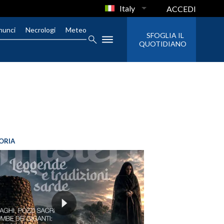
Italy
ACCEDI
nunci
Necrologi
Meteo
SFOGLIA IL
QUOTIDIANO
ORIA