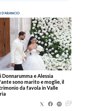
I D’ARANCIO
i Donnarumma e Alessia
fante sono marito e moglie, il
rimonio da favola in Valle
ria