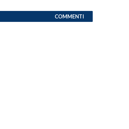
INFO AZIENDE
COMMENTI
ABBONATI
ANNUNCI
NECROLOGI
PUBBLICITÀ
SPIAGGE
STORE