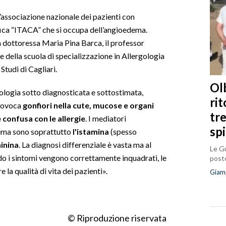
associazione nazionale dei pazienti con
fica “ITACA” che si occupa dell’angioedema.
la dottoressa Maria Pina Barca, il professor
 della scuola di specializzazione in Allergologia
Studi di Cagliari.
Olb
ologia sotto diagnosticata e sottostimata,
ri
provoca
gonfiori nella cute, mucose e organi
tr
confusa con le allergie
. I mediatori
sp
ema sono soprattutto
l'istamina
(spesso
inina
. La diagnosi differenziale è vasta ma al
Le Gu
 i sintomi vengono correttamente inquadrati, le
posto
 la qualità di vita dei pazienti».
Giam
© Riproduzione riservata