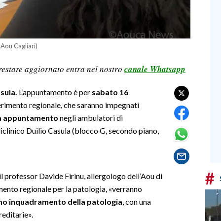
 Aou Cagliari)
restare aggiornato entra nel nostro
canale Whatsapp
asula.
L’appuntamento è per
sabato 16
iferimento regionale, che saranno impegnati
nza appuntamento
negli ambulatori di
iclinico Duilio Casula (blocco G, secondo piano,
#
l professor Davide Firinu, allergologo dell’Aou di
imento regionale per la patologia, «verranno
rimo inquadramento della patologia
, con una
reditarie».