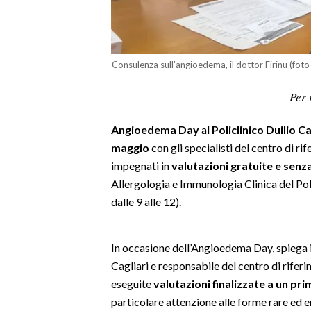
LAVORO
BANDI
Consulenza sull'angioedema, il dottor Firinu (foto
SPORT IN SARDEGNA
Per 
SPORT
Angioedema Day
al
Policlinico Duilio C
RISULTATI E CLASSIFICHE
maggio
con gli specialisti del centro di r
CALCIO
impegnati in
valutazioni gratuite e se
CALCIO REGIONALE
Allergologia e Immunologia Clinica del Pol
BASKET
dalle 9 alle 12).
VOLLEY
MOTORI
In occasione dell’Angioedema Day, spiega i
TENNIS
Cagliari e responsabile del centro di rifer
ALTRI SPORT
eseguite
valutazioni finalizzate a un p
particolare attenzione alle forme rare ed e
CULTURA