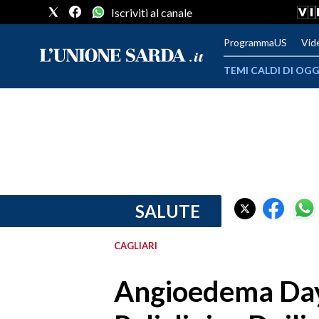
Iscriviti al canale
ProgrammaUS
Vid
TEMI CALDI DI OGG
METEO
COMUNI AL VOTO
VIDEO
FOTO
SALUTE
CRONACA SARDEGNA
CAGLIARI
CAGLIARI
Angioedema Day
PROVINCIA DI CAGLIARI
SULCIS IGLESIENTE