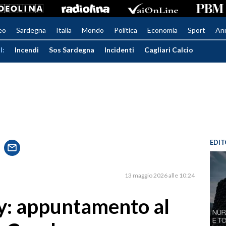
eo
Sardegna
Italia
Mondo
Politica
Economia
Sport
An
I:
Incendi
Sos Sardegna
Incidenti
Cagliari Calcio
EDIT
13 maggio 2026 alle 10:24
: appuntamento al