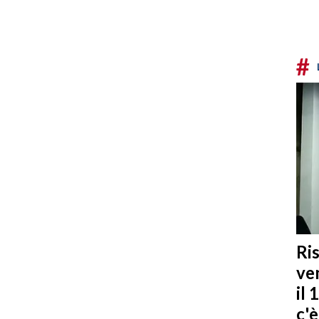
#
Ris
ven
il 
c'