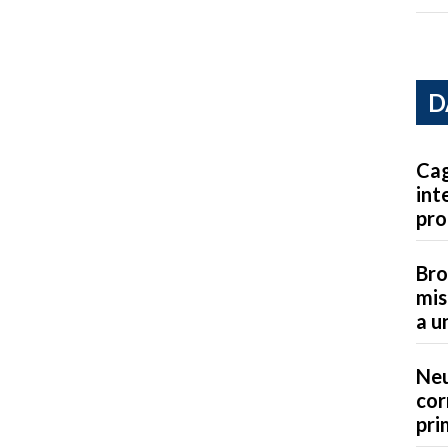
D
Cag
int
pro
Bro
mis
a u
Neu
cor
pri