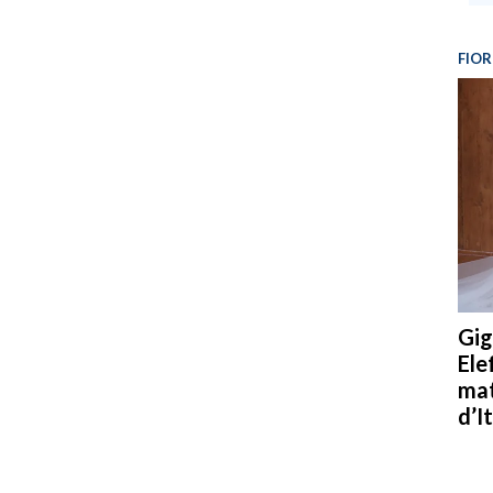
FIOR
Gig
Ele
mat
d’It