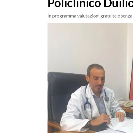
Policlinico Duili
MEDIO CAMPIDANO
ORISTANO E PROVINCIA
In programma valutazioni gratuite e senza
SASSARI E PROVINCIA
GALLURA
NUORO E PROVINCIA
OGLIASTRA
AGENDA
CRONACA
ITALIA
MONDO
POLITICA
ECONOMIA
SERVIZI ALLE IMPRESE