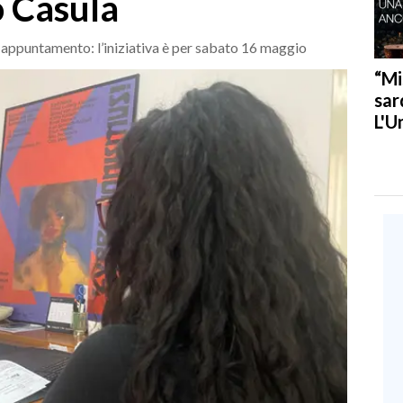
o Casula
 appuntamento: l’iniziativa è per sabato 16 maggio
“Mi
sar
L'U