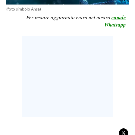
LAVORO
(foto simbolo Ansa)
Per restare aggiornato entra nel nostro
canale
BANDI
Whatsapp
SPORT IN SARDEGNA
SPORT
RISULTATI E CLASSIFICHE
CALCIO
CALCIO REGIONALE
BASKET
VOLLEY
MOTORI
TENNIS
ALTRI SPORT
CULTURA