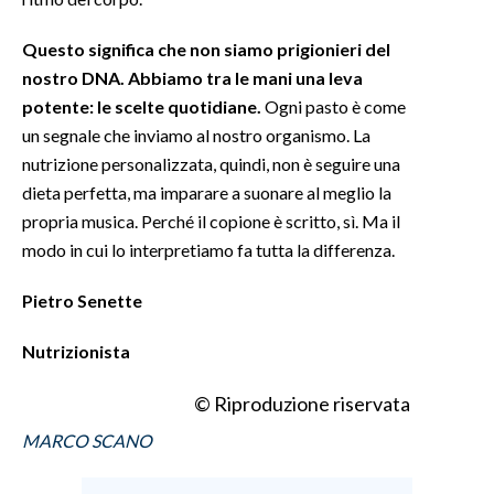
INFO AZIENDE
Questo significa che non siamo prigionieri del
nostro DNA. Abbiamo tra le mani una leva
ABBONATI
potente: le scelte quotidiane.
Ogni pasto è come
ANNUNCI
un segnale che inviamo al nostro organismo. La
NECROLOGI
nutrizione personalizzata, quindi, non è seguire una
PUBBLICITÀ
dieta perfetta, ma imparare a suonare al meglio la
SPIAGGE
propria musica. Perché il copione è scritto, sì. Ma il
modo in cui lo interpretiamo fa tutta la differenza.
STORE
Pietro Senette
Nutrizionista
© Riproduzione riservata
MARCO SCANO