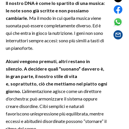
Il nostro DNA è come lo spartito di una musica:
le note sono già scritte e non possiamo
SPETTACOLI
cambiarle.
Ma il modo in cui quella musica viene
suonata può essere completamente diverso. Ed è
GOSSIP
qui che entra in gioco la nutrizione. I geni non sono
interruttori sempre accesi: sono più simili a tasti di
SALUTE
un pianoforte.
SARDEGNA TURISMO
Alcuni vengono premuti, altri restano in
SARDI NEL MONDO
silenzio. A decidere quali “suonano” davvero è,
in gran parte, il nostro stile di vita
NOTIZIE
e, soprattutto, ciò che mettiamo nel piatto ogni
EVENTI
giorno.
L’alimentazione agisce come un direttore
d’orchestra: può armonizzare il sistema oppure
#CARAUNIONE
creare disordine. Cibi semplici e naturali
favoriscono un’espressione più equilibrata, mentre
3 MINUTI CON
eccessi e abitudini disordinate possono “stornare” il
INSULARITÀ
ritmo del corpo.