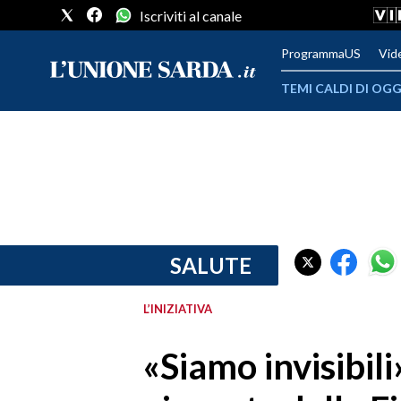
Iscriviti al canale
ProgrammaUS
Vid
TEMI CALDI DI OGG
METEO
COMUNI AL VOTO
VIDEO
FOTO
SALUTE
CRONACA SARDEGNA
L’INIZIATIVA
CAGLIARI
«Siamo invisibili
PROVINCIA DI CAGLIARI
SULCIS IGLESIENTE