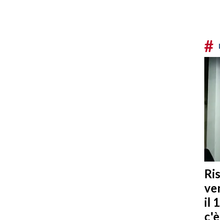
#
Ris
ven
il 
c'