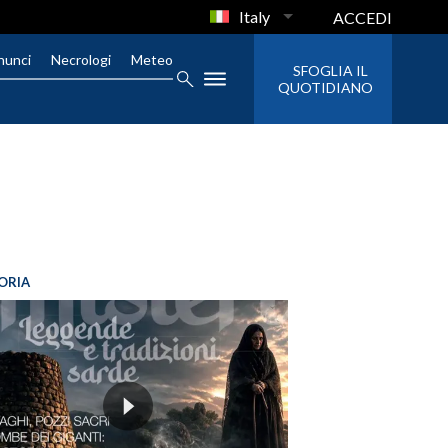
Italy
ACCEDI
nunci
Necrologi
Meteo
SFOGLIA IL
QUOTIDIANO
ORIA