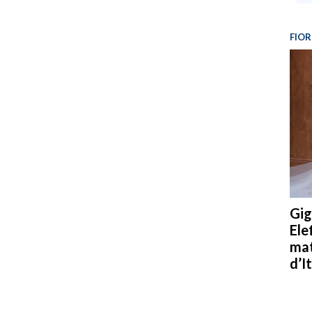
FIOR
Gig
Ele
mat
d’It