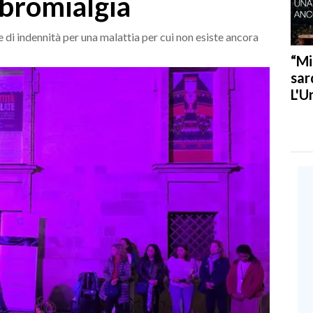
ibromialgia
e di indennità per una malattia per cui non esiste ancora
“Mi
sar
L'U