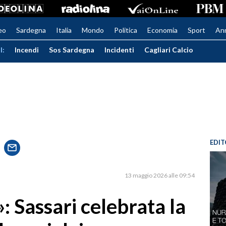
eo
Sardegna
Italia
Mondo
Politica
Economia
Sport
An
I:
Incendi
Sos Sardegna
Incidenti
Cagliari Calcio
EDIT
13 maggio 2026 alle 09:54
»: Sassari celebrata la