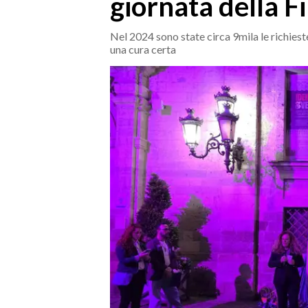
giornata della F
MEDIO CAMPIDANO
ORISTANO E PROVINCIA
Nel 2024 sono state circa 9mila le richiest
SASSARI E PROVINCIA
una cura certa
GALLURA
NUORO E PROVINCIA
OGLIASTRA
AGENDA
CRONACA
ITALIA
MONDO
POLITICA
ECONOMIA
SERVIZI ALLE IMPRESE