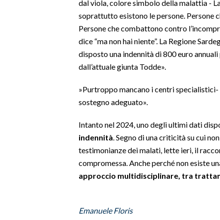
dal viola, colore simbolo della malattia - L
soprattutto esistono le persone. Persone ch
SPETTACOLI
Persone che combattono contro l’incompren
dice “ma non hai niente”. La Regione Sardeg
GOSSIP
disposto una indennità di 800 euro annuali 
dall’attuale giunta Todde».
SALUTE
»Purtroppo mancano i centri specialistici-
SARDEGNA TURISMO
sostegno adeguato».
SARDI NEL MONDO
Intanto nel 2024, uno degli ultimi dati disp
NOTIZIE
indennità
. Segno di una criticità su cui n
EVENTI
testimonianze dei malati, lette ieri, il racc
compromessa. Anche perché non esiste una
#CARAUNIONE
approccio multidisciplinare, tra trattam
3 MINUTI CON
Emanuele Floris
INSULARITÀ