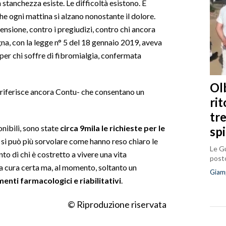
a stanchezza esiste. Le difficoltà esistono. E
e ogni mattina si alzano nonostante il dolore.
sione, contro i pregiudizi, contro chi ancora
na, con la legge n° 5 del 18 gennaio 2019, aveva
per chi soffre di fibromialgia, confermata
Olb
 riferisce ancora Contu- che consentano un
ri
tr
onibili, sono state
circa 9mila le richieste per le
sp
on si può più sorvolare come hanno reso chiaro le
Le Gu
onto di chi è costretto a vivere una vita
posto
 cura certa ma, al momento, soltanto un
Giam
enti farmacologici e riabilitativi
.
© Riproduzione riservata