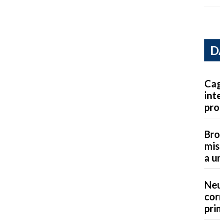
D
Cag
int
pro
Bro
mis
a u
Neu
cor
pri