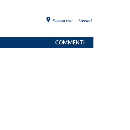
INFO AZIENDE
Sassarese
Sassari
ABBONATI
ANNUNCI
NECROLOGI
COMMENTI
PUBBLICITÀ
SPIAGGE
STORE