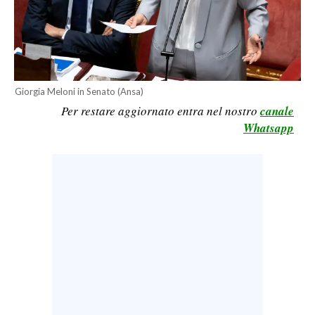
LAVORO
BANDI
SPORT IN SARDEGNA
Giorgia Meloni in Senato (Ansa)
SPORT
Per restare aggiornato entra nel nostro
canale
Whatsapp
RISULTATI E CLASSIFICHE
CALCIO
CALCIO REGIONALE
BASKET
VOLLEY
MOTORI
TENNIS
ALTRI SPORT
CULTURA