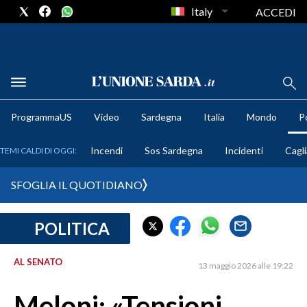
Italy
ACCEDI
METEO
ProgrammaUS
Video
Sardegna
Italia
Mondo
Po
COMUNI AL VOTO
Incendi
Sos Sardegna
Incidenti
Cagli
TEMI CALDI DI OGGI:
VIDEO
SFOGLIA IL QUOTIDIANO
FOTO
POLITICA
CRONACA SARDEGNA
CAGLIARI
AL SENATO
13 maggio 2026 alle 19:22
PROVINCIA DI CAGLIARI
SULCIS IGLESIENTE
Meloni: «Tensioni