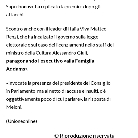
Superbonus», ha replicato la premier dopo gli
INFO AZIENDE
attacchi.
ABBONATI
Scontro anche con il leader di Italia Viva Matteo
ANNUNCI
Renzi, che ha incalzato il governo sulla legge
NECROLOGI
elettorale e sul caso dei licenziamenti nello staff del
PUBBLICITÀ
ministro della Cultura Alessandro Giuli,
paragonando l’esecutivo «alla Famiglia
SPIAGGE
Addams».
STORE
«Invocate la presenza del presidente del Consiglio
in Parlamento, ma al netto di accuse e insulti, c'è
oggettivamente poco di cui parlare», la risposta di
Meloni.
(Unioneonline)
© Riproduzione riservata