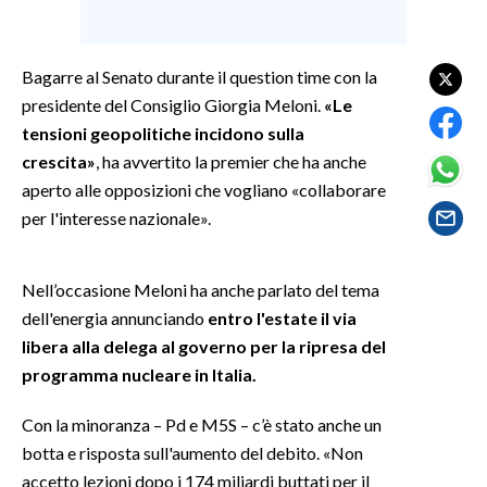
SPETTACOLI
Bagarre al Senato durante il question time con la
GOSSIP
presidente del Consiglio Giorgia Meloni.
«Le
tensioni geopolitiche incidono sulla
SALUTE
crescita»
, ha avvertito la premier che ha anche
aperto alle opposizioni che vogliano «collaborare
SARDEGNA TURISMO
per l'interesse nazionale».
SARDI NEL MONDO
Nell’occasione Meloni ha anche parlato del tema
NOTIZIE
dell'energia annunciando
entro l'estate il via
EVENTI
libera alla delega al governo per la ripresa del
programma nucleare in Italia.
#CARAUNIONE
Con la minoranza – Pd e M5S – c’è stato anche un
3 MINUTI CON
botta e risposta sull'aumento del debito. «Non
accetto lezioni dopo i 174 miliardi buttati per il
INSULARITÀ