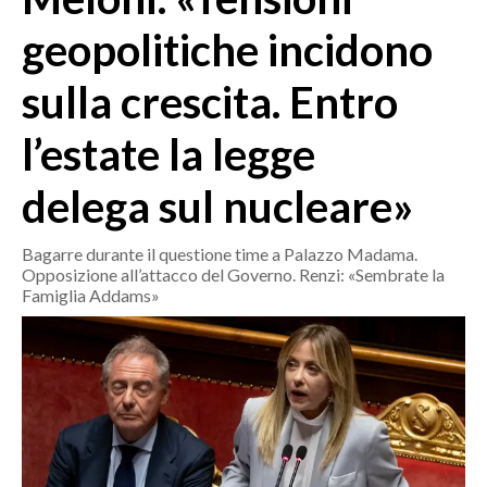
MEDIO CAMPIDANO
geopolitiche incidono
ORISTANO E PROVINCIA
SASSARI E PROVINCIA
sulla crescita. Entro
GALLURA
l’estate la legge
NUORO E PROVINCIA
OGLIASTRA
delega sul nucleare»
AGENDA
Bagarre durante il questione time a Palazzo Madama.
CRONACA
Opposizione all’attacco del Governo. Renzi: «Sembrate la
ITALIA
Famiglia Addams»
MONDO
POLITICA
ECONOMIA
SERVIZI ALLE IMPRESE