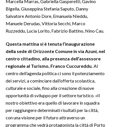
Marcella Marras, Gabriella Gasperetti, Gavino
Bigella, Giuseppina Stefania Saputo, Danny
INFO AZIENDE
Salvatore Antonio Dore, Emanuela Nieddu,
ABBONATI
Manuele Derudas, Vittoria Secchi, Marco
ANNUNCI
Ruzzeddu, Lucia Lorito, Fabrizio Battino, Nino Cau.
NECROLOGI
Questa mattina si è tenuta l’inaugurazione
PUBBLICITÀ
della sede di Orizzonte Comune in via Azuni, nel
SPIAGGE
centro cittadino, alla presenza dell’assessore
STORE
regionale al Turismo, Franco Cuccureddu.
Al
centro dell’agenda politica ci sono il potenziamento
dei servizi, a cominciare dall’offerta scolastica,
culturale e sociale, fino alla creazione di nuove
opportunità di sviluppo per il settore turistico. «Il
nostro obiettivo era quello di lavorare in squadra
per raggiungere determinati risultati per la città,
con una visione per il futuro attraverso un
programma che vedrà protagonista la città di Porto