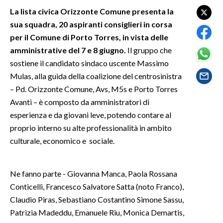
La lista civica Orizzonte Comune presenta la
SPETTACOLI
sua squadra, 20 aspiranti consiglieri in corsa
per il Comune di Porto Torres, in vista delle
GOSSIP
amministrative del 7 e 8 giugno.
Il gruppo che
sostiene il candidato sindaco uscente Massimo
SALUTE
Mulas, alla guida della coalizione del centrosinistra
– Pd. Orizzonte Comune, Avs, M5s e Porto Torres
SARDEGNA TURISMO
Avanti – è composto da amministratori di
esperienza e da giovani leve, potendo contare al
SARDI NEL MONDO
proprio interno su alte professionalità in ambito
NOTIZIE
culturale, economico e sociale.
EVENTI
#CARAUNIONE
Ne fanno parte - Giovanna Manca, Paola Rossana
Conticelli, Francesco Salvatore Satta (noto Franco),
3 MINUTI CON
Claudio Piras, Sebastiano Costantino Simone Sassu,
Patrizia Madeddu, Emanuele Riu, Monica Demartis,
INSULARITÀ