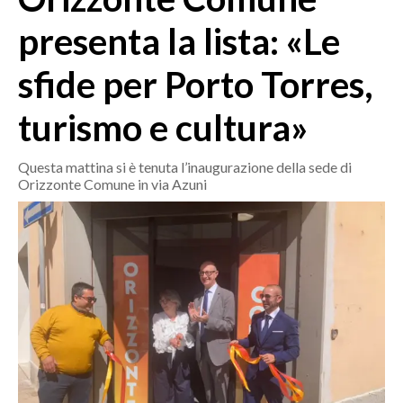
MEDIO CAMPIDANO
presenta la lista: «Le
ORISTANO E PROVINCIA
SASSARI E PROVINCIA
sfide per Porto Torres,
GALLURA
turismo e cultura»
NUORO E PROVINCIA
OGLIASTRA
Questa mattina si è tenuta l’inaugurazione della sede di
AGENDA
Orizzonte Comune in via Azuni
CRONACA
ITALIA
MONDO
POLITICA
ECONOMIA
SERVIZI ALLE IMPRESE