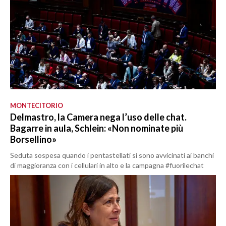
MONTECITORIO
Delmastro, la Camera nega l’uso delle chat.
Bagarre in aula, Schlein: «Non nominate più
Borsellino»
Seduta sospesa quando i pentastellati si sono avvicinati ai banchi
di maggioranza con i cellulari in alto e la campagna #fuorilechat