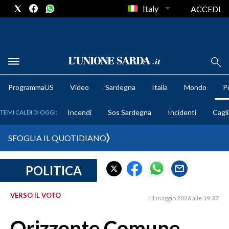
Italy
ACCEDI
METEO
ProgrammaUS
Video
Sardegna
Italia
Mondo
Po
COMUNI AL VOTO
Incendi
Sos Sardegna
Incidenti
Cagli
TEMI CALDI DI OGGI:
VIDEO
SFOGLIA IL QUOTIDIANO
FOTO
POLITICA
CRONACA SARDEGNA
CAGLIARI
VERSO IL VOTO
11 maggio 2026 alle 19:37
PROVINCIA DI CAGLIARI
SULCIS IGLESIENTE
Orizzonte Comune