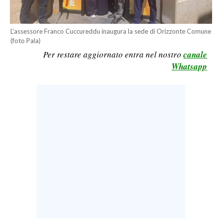
LAVORO
BANDI
L'assessore Franco Cuccureddu inaugura la sede di Orizzonte Comune
(foto Pala)
SPORT IN SARDEGNA
Per restare aggiornato entra nel nostro
canale
Whatsapp
SPORT
RISULTATI E CLASSIFICHE
CALCIO
CALCIO REGIONALE
BASKET
VOLLEY
MOTORI
TENNIS
ALTRI SPORT
CULTURA