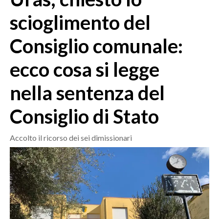
MEDIO CAMPIDANO
scioglimento del
ORISTANO E PROVINCIA
SASSARI E PROVINCIA
Consiglio comunale:
GALLURA
ecco cosa si legge
NUORO E PROVINCIA
OGLIASTRA
nella sentenza del
AGENDA
Consiglio di Stato
CRONACA
ITALIA
Accolto il ricorso dei sei dimissionari
MONDO
POLITICA
ECONOMIA
SERVIZI ALLE IMPRESE