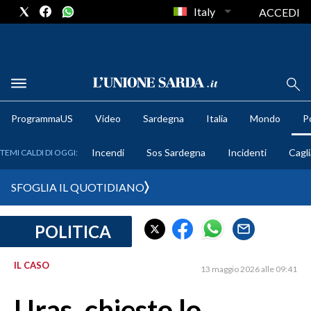
Italy
ACCEDI
METEO
ProgrammaUS
Video
Sardegna
Italia
Mondo
Po
COMUNI AL VOTO
Incendi
Sos Sardegna
Incidenti
Cagli
TEMI CALDI DI OGGI:
VIDEO
SFOGLIA IL QUOTIDIANO
FOTO
POLITICA
CRONACA SARDEGNA
CAGLIARI
IL CASO
13 maggio 2026 alle 09:41
PROVINCIA DI CAGLIARI
SULCIS IGLESIENTE
Uras, chiesto lo