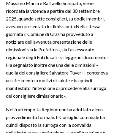
Massimo Marra e Raffaello Scarpato, viene
ricordata la vicenda a partire dal 30 settembre
INFO AZIENDE
2025, quando sette consiglieri, su dodici membri,
ABBONATI
avevano presentato le dimissioni. «Nella stessa
ANNUNCI
giornata il Comune di Uras ha provveduto a
NECROLOGI
notiziare dell'avvenuta presentazione delle
dimissioni sia la Prefettura, sia l'assessorato
PUBBLICITÀ
regionale degli Enti locali - si legge nel documento -
SPIAGGE
Ha segnalato inoltre che una delle dimissioni –
STORE
quella del consigliere Salvatore Tuveri – conteneva
un riferimento a motivi di salute e ha quindi
manifestato l'intenzione di procedere alla surroga
del consigliere dimissionario».
Nel frattempo, la Regione non ha adottato alcun
provvedimento formale. Il Consiglio comunale ha
quindi disposto la surroga con la convalida
dell'eletto in sua sostituzione. «La deliberazione è