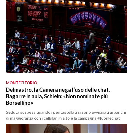
MONTECITORIO
Delmastro, la Camera nega l’uso delle chat.
Bagarre in aula, Schlein: «Non nominate più
Borsellino»
Seduta sospesa quando i pentastellati si sono avvicinati ai banchi
di maggioranza con i cellulari in alto e la campagna #fuorilechat