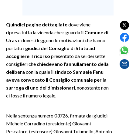
SPETTACOLI
Quindici pagine dettagliate
dove viene
GOSSIP
ripresa tutta la vicenda che riguarda il
Comune di
Uras
e dove si leggono le motivazioni che hanno
SALUTE
portato i
giudici del Consiglio di Stato ad
accogliere il ricorso
presentato da sei dei sette
SARDEGNA TURISMO
consiglieri che
chiedevano l'annullamento della
delibera
con la quale il
sindaco Samuele Fenu
SARDI NEL MONDO
aveva convocato il Consiglio comunale per la
NOTIZIE
surroga di uno dei dimissionari
, nonostante non
EVENTI
ci fosse il numero legale.
#CARAUNIONE
Nella sentenza numero 03726, firmata dai giudici
3 MINUTI CON
Michele Corradino (presidente) Giovanni
Pescatore, (estensore) Giovanni Tulumello, Antonio
INSULARITÀ