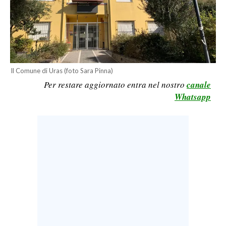
LAVORO
BANDI
SPORT IN SARDEGNA
Il Comune di Uras (foto Sara Pinna)
SPORT
Per restare aggiornato entra nel nostro
canale
RISULTATI E CLASSIFICHE
Whatsapp
CALCIO
CALCIO REGIONALE
BASKET
VOLLEY
MOTORI
TENNIS
ALTRI SPORT
CULTURA