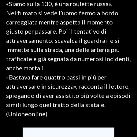
«Siamo sulla 130, è una roulette russa».
Nel filmato si vede l’uomo fermo a bordo
SPETTACOLI
carreggiata mentre aspetta il momento
GOSSIP
giusto per passare. Poi il tentativo di
attraversamento: scavalca il guardrail e si
SALUTE
immette sulla strada, una delle arterie più
SARDEGNA TURISMO
trafficate e già segnata da numerosi incidenti,
anche mortali.
SARDI NEL MONDO
«Bastava fare quattro passi in più per
NOTIZIE
attraversare in sicurezza», racconta il lettore,
EVENTI
spiegando di aver assistito più volte a episodi
simili lungo quel tratto della statale.
#CARAUNIONE
(Unioneonline)
3 MINUTI CON
INSULARITÀ