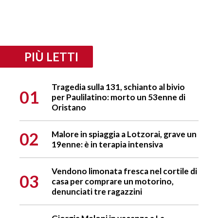
PIÙ LETTI
Tragedia sulla 131, schianto al bivio
01
per Paulilatino: morto un 53enne di
Oristano
02
Malore in spiaggia a Lotzorai, grave un
19enne: è in terapia intensiva
Vendono limonata fresca nel cortile di
03
casa per comprare un motorino,
denunciati tre ragazzini