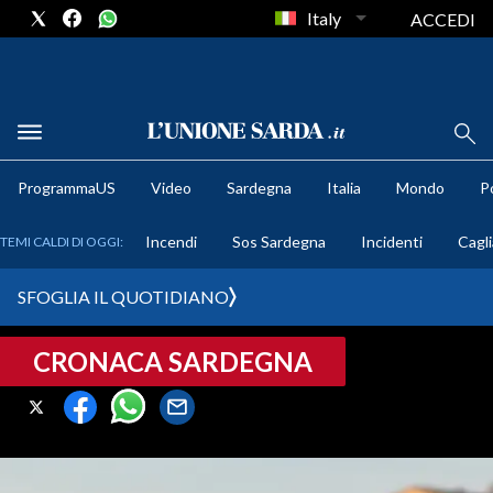
Italy
ACCEDI
METEO
ProgrammaUS
Video
Sardegna
Italia
Mondo
Po
COMUNI AL VOTO
Incendi
Sos Sardegna
Incidenti
Cagli
TEMI CALDI DI OGGI:
VIDEO
SFOGLIA IL QUOTIDIANO
FOTO
CRONACA SARDEGNA
CRONACA SARDEGNA
CAGLIARI
PROVINCIA DI CAGLIARI
SULCIS IGLESIENTE