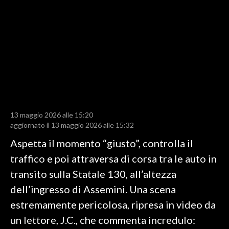
LAVORO
BANDI
SPORT IN SARDEGNA
SPORT
RISULTATI E CLASSIFICHE
CALCIO
13 maggio 2026 alle 15:20
aggiornato il 13 maggio 2026 alle 15:32
CALCIO REGIONALE
BASKET
Aspetta il momento “giusto”, controlla il
VOLLEY
traffico e poi attraversa di corsa tra le auto in
MOTORI
transito sulla Statale 130, all’altezza
TENNIS
dell’ingresso di Assemini. Una scena
ALTRI SPORT
estremamente pericolosa, ripresa in video da
un lettore, J.C., che commenta incredulo:
CULTURA