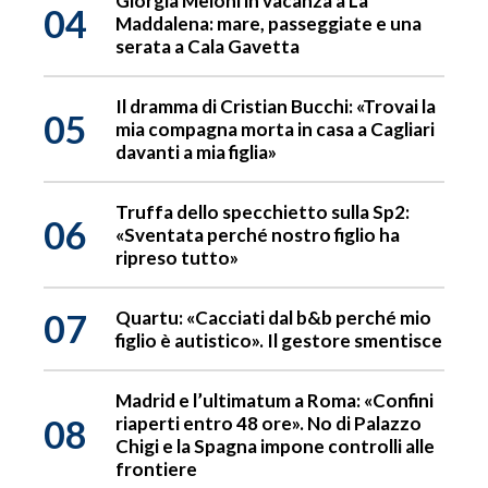
Giorgia Meloni in vacanza a La
04
Maddalena: mare, passeggiate e una
serata a Cala Gavetta
Il dramma di Cristian Bucchi: «Trovai la
05
mia compagna morta in casa a Cagliari
davanti a mia figlia»
Truffa dello specchietto sulla Sp2:
06
«Sventata perché nostro figlio ha
ripreso tutto»
07
Quartu: «Cacciati dal b&b perché mio
figlio è autistico». Il gestore smentisce
Madrid e l’ultimatum a Roma: «Confini
08
riaperti entro 48 ore». No di Palazzo
Chigi e la Spagna impone controlli alle
frontiere