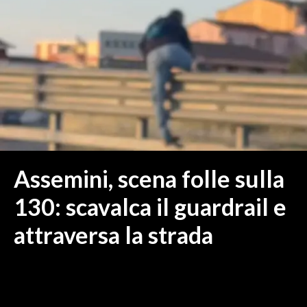
MEDIO CAMPIDANO
ORISTANO E PROVINCIA
SASSARI E PROVINCIA
GALLURA
NUORO E PROVINCIA
OGLIASTRA
AGENDA
CRONACA
Assemini, scena folle sulla
ITALIA
130: scavalca il guardrail e
MONDO
attraversa la strada
POLITICA
ECONOMIA
SERVIZI ALLE IMPRESE