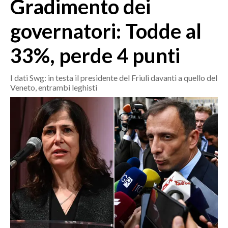
Gradimento dei
MEDIO CAMPIDANO
ORISTANO E PROVINCIA
governatori: Todde al
SASSARI E PROVINCIA
33%, perde 4 punti
GALLURA
NUORO E PROVINCIA
I dati Swg: in testa il presidente del Friuli davanti a quello del
OGLIASTRA
Veneto, entrambi leghisti
AGENDA
CRONACA
ITALIA
MONDO
POLITICA
ECONOMIA
SERVIZI ALLE IMPRESE