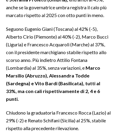
anche se la governatrice umbra registra il calo più
INFO AZIENDE
marcato rispetto al 2025 con otto punti in meno.
ABBONATI
Seguono Eugenio Giani (Toscana) al 42% (-5),
ANNUNCI
Alberto Cirio (Piemonte) al 40% (-2), Marco Bucci
NECROLOGI
(Liguria) e Francesco Acquaroli (Marche) al 37%,
PUBBLICITÀ
con il presidente marchigiano stabile rispetto allo
SPIAGGE
scorso anno. Più indietro Attilio Fontana
(Lombardia) al 35%, senza variazioni, e
Marco
STORE
Marsilio (Abruzzo), Alessandra Todde
(Sardegna) e Vito Bardi (Basilicata), tutti al
33%, ma con cali rispettivamente di 2, 4 e 6
punti.
Chiudono la graduatoria Francesco Rocca (Lazio) al
29% (-2) e Renato Schifani (Sicilia) al 25%, stabile
rispetto alla precedente rilevazione.