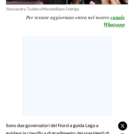
LAVORO
Alessandra Todde e Massimiliano Fedriga
Per restare aggiornato entra nel nostro
canale
BANDI
Whatsapp
SPORT IN SARDEGNA
SPORT
RISULTATI E CLASSIFICHE
CALCIO
CALCIO REGIONALE
BASKET
VOLLEY
MOTORI
TENNIS
ALTRI SPORT
Sono due governatori del Nord a guida Lega a
guidare la classifica di gradimento dei presidenti di
CULTURA