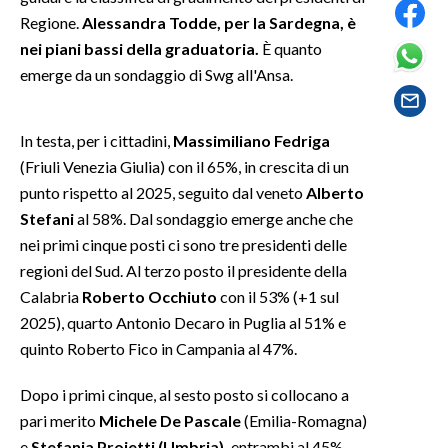
Regione.
Alessandra Todde, per la Sardegna, è
SPETTACOLI
nei piani bassi della graduatoria.
È quanto
emerge da un sondaggio di Swg all'Ansa.
GOSSIP
In testa, per i cittadini,
Massimiliano Fedriga
SALUTE
(Friuli Venezia Giulia) con il 65%, in crescita di un
SARDEGNA TURISMO
punto rispetto al 2025, seguito dal veneto
Alberto
Stefani
al 58%. Dal sondaggio emerge anche che
SARDI NEL MONDO
nei primi cinque posti ci sono tre presidenti delle
NOTIZIE
regioni del Sud. Al terzo posto il presidente della
Calabria
Roberto Occhiuto
con il 53% (+1 sul
EVENTI
2025), quarto Antonio Decaro in Puglia al 51% e
#CARAUNIONE
quinto Roberto Fico in Campania al 47%.
Dopo i primi cinque, al sesto posto si collocano a
3 MINUTI CON
pari merito
Michele De Pascale
(Emilia-Romagna)
INSULARITÀ
e
Stefania Proietti (Umbria),
entrambi al 45%,