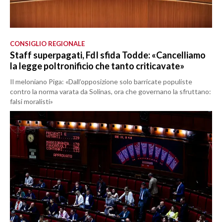
CONSIGLIO REGIONALE
Staff superpagati, FdI sfida Todde: «Cancelliamo
la legge poltronificio che tanto criticavate»
Il meloniano Piga: «Dall’opposizione solo barricate populiste
contro la norma varata da Solinas, ora che governano la sfruttano:
falsi moralisti»