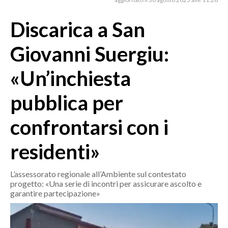
MEDIO CAMPIDANO
ORISTANO E PROVINCIA
Discarica a San
SASSARI E PROVINCIA
Giovanni Suergiu:
GALLURA
NUORO E PROVINCIA
«Un’inchiesta
OGLIASTRA
pubblica per
AGENDA
confrontarsi con i
CRONACA
ITALIA
residenti»
MONDO
L’assessorato regionale all’Ambiente sul contestato
POLITICA
progetto: «Una serie di incontri per assicurare ascolto e
garantire partecipazione»
ECONOMIA
SERVIZI ALLE IMPRESE