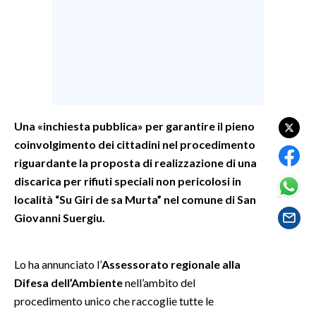
SPETTACOLI
GOSSIP
SALUTE
Una «inchiesta pubblica» per garantire il pieno
SARDEGNA TURISMO
coinvolgimento dei cittadini nel procedimento
riguardante la proposta di realizzazione di una
SARDI NEL MONDO
discarica per rifiuti speciali non pericolosi in
NOTIZIE
località “Su Giri de sa Murta” nel comune di San
EVENTI
Giovanni Suergiu.
#CARAUNIONE
Lo ha annunciato l’
Assessorato regionale alla
3 MINUTI CON
Difesa dell’Ambiente
nell’ambito del
procedimento unico che raccoglie tutte le
INSULARITÀ