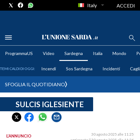
Italy
ACCEDI
METEO
ProgrammaUS
Video
Sardegna
Italia
Mondo
Po
COMUNI AL VOTO
Incendi
Sos Sardegna
Incidenti
Cagli
TEMI CALDI DI OGGI:
VIDEO
SFOGLIA IL QUOTIDIANO
FOTO
SULCIS IGLESIENTE
CRONACA SARDEGNA
CAGLIARI
PROVINCIA DI CAGLIARI
SULCIS IGLESIENTE
30 agosto 2025 alle 11:25
L’ANNUNCIO
aggiornato il 30 agosto 2025 alle 11:26