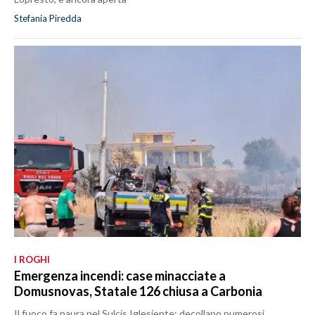
Stefania Piredda
I ROGHI
Emergenza incendi: case minacciate a
Domusnovas, Statale 126 chiusa a Carbonia
Il fuoco fa paura nel Sulcis Iglesiente: decollano numerosi