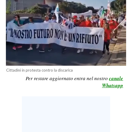
LAVORO
BANDI
SPORT IN SARDEGNA
SPORT
RISULTATI E CLASSIFICHE
CALCIO
Cittadini in protesta contro la discarica
CALCIO REGIONALE
Per restare aggiornato entra nel nostro
canale
BASKET
Whatsapp
VOLLEY
MOTORI
TENNIS
ALTRI SPORT
CULTURA