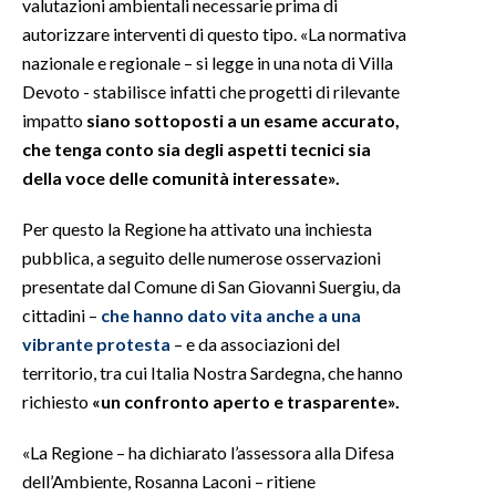
valutazioni ambientali necessarie prima di
autorizzare interventi di questo tipo. «La normativa
INFO AZIENDE
nazionale e regionale – si legge in una nota di Villa
ABBONATI
Devoto - stabilisce infatti che progetti di rilevante
ANNUNCI
impatto
siano sottoposti a un esame accurato,
che tenga conto sia degli aspetti tecnici sia
NECROLOGI
della voce delle comunità interessate».
PUBBLICITÀ
SPIAGGE
Per questo la Regione ha attivato una inchiesta
STORE
pubblica, a seguito delle numerose osservazioni
presentate dal Comune di San Giovanni Suergiu, da
cittadini –
che hanno dato vita anche a una
vibrante protesta
– e da associazioni del
territorio, tra cui Italia Nostra Sardegna, che hanno
richiesto
«un confronto aperto e trasparente».
«La Regione – ha dichiarato l’assessora alla Difesa
dell’Ambiente, Rosanna Laconi – ritiene