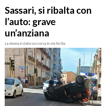
MEDIO CAMPIDANO
Sassari, si ribalta con
ORISTANO E PROVINCIA
SASSARI E PROVINCIA
l’auto: grave
GALLURA
un’anziana
NUORO E PROVINCIA
OGLIASTRA
La donna è stata soccorsa in via Sicilia
AGENDA
CRONACA
ITALIA
MONDO
POLITICA
ECONOMIA
SERVIZI ALLE IMPRESE