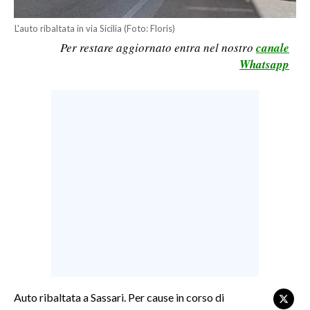
LAVORO
L'auto ribaltata in via Sicilia (Foto: Floris)
BANDI
Per restare aggiornato entra nel nostro
canale
Whatsapp
SPORT IN SARDEGNA
SPORT
RISULTATI E CLASSIFICHE
CALCIO
CALCIO REGIONALE
BASKET
VOLLEY
MOTORI
TENNIS
ALTRI SPORT
Auto ribaltata a Sassari. Per cause in corso di
CULTURA