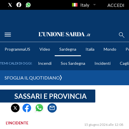
Italy
ACCEDI
METEO
ProgrammaUS
Video
Sardegna
Italia
Mondo
Po
COMUNI AL VOTO
Incendi
Sos Sardegna
Incidenti
Cagli
TEMI CALDI DI OGGI:
VIDEO
SFOGLIA IL QUOTIDIANO
FOTO
SASSARI E PROVINCIA
CRONACA SARDEGNA
CAGLIARI
PROVINCIA DI CAGLIARI
SULCIS IGLESIENTE
L’INCIDENTE
15 giugno 2026 alle 12:08