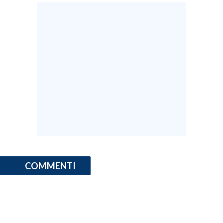
INFO AZIENDE
ABBONATI
ANNUNCI
NECROLOGI
PUBBLICITÀ
SPIAGGE
STORE
COMMENTI