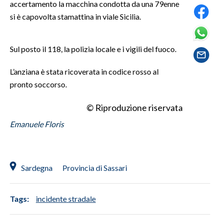
accertamento la macchina condotta da una 79enne
si è capovolta stamattina in viale Sicilia.
SPETTACOLI
GOSSIP
Sul posto il 118, la polizia locale e i vigili del fuoco.
SALUTE
L’anziana è stata ricoverata in codice rosso al
pronto soccorso.
SARDEGNA TURISMO
© Riproduzione riservata
SARDI NEL MONDO
Emanuele Floris
NOTIZIE
EVENTI
Sardegna
Provincia di Sassari
#CARAUNIONE
3 MINUTI CON
Tags:
incidente stradale
INSULARITÀ