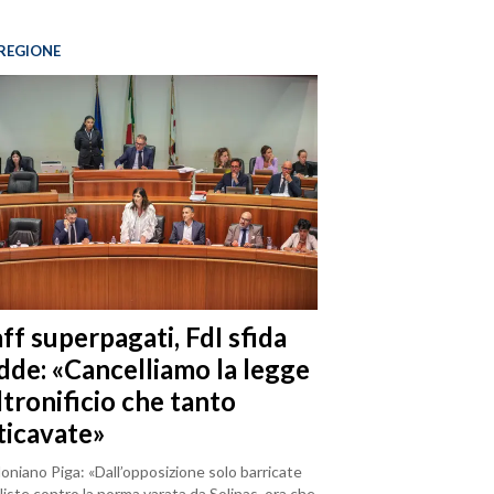
REGIONE
ff superpagati, FdI sfida
dde: «Cancelliamo la legge
ltronificio che tanto
ticavate»
loniano Piga: «Dall’opposizione solo barricate
iste contro la norma varata da Solinas, ora che