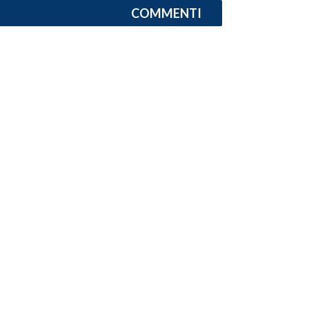
COMMENTI
INFO AZIENDE
ABBONATI
ANNUNCI
NECROLOGI
PUBBLICITÀ
SPIAGGE
STORE