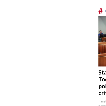
#
Sta
To
po
cri
Il me
popul