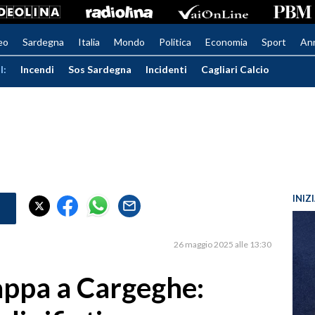
eo
Sardegna
Italia
Mondo
Politica
Economia
Sport
An
I:
Incendi
Sos Sardegna
Incidenti
Cagliari Calcio
INIZ
26 maggio 2025 alle 13:30
tappa a Cargeghe: