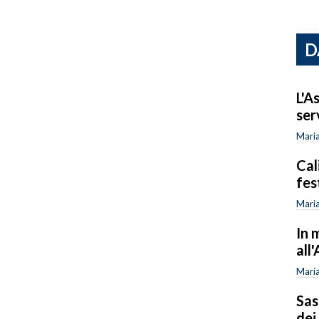
D
L'A
ser
Maria
Cali
fes
Maria
In 
all
Maria
Sas
dei