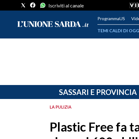
Iscriviti al canale
ProgrammaUS
Vid
TEMI CALDI DI OGG
METEO
COMUNI AL VOTO
VIDEO
FOTO
SASSARI E PROVINCIA
CRONACA SARDEGNA
LA PULIZIA
CAGLIARI
Plastic Free fa 
PROVINCIA DI CAGLIARI
SULCIS IGLESIENTE