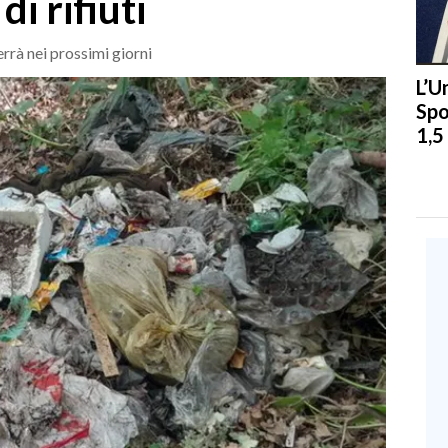
di rifiuti
errà nei prossimi giorni
L’U
Spo
1,5