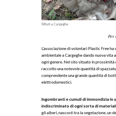
LAVORO
BANDI
Rifiuti a Cargeghe
SPORT IN SARDEGNA
Per 
SPORT
L’associazione di volontari Plastic Free ha
RISULTATI E CLASSIFICHE
ambientale a Cargeghe dando nuova vita a un
CALCIO
ogni genere. Nel sito situato in prossimità 
CALCIO REGIONALE
raccolto una notevole quantità di spazzatu
BASKET
comprendente una grande quantità di bottigli
VOLLEY
elettrodomestici.
MOTORI
TENNIS
Ingombranti e cumuli di immondizia in 
ALTRI SPORT
indiscriminato di ogni sorta di material
gli alberi, nascosti tra la vegetazione, un
CULTURA