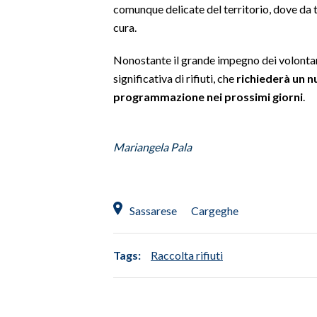
comunque delicate del territorio, dove da t
cura.
SPETTACOLI
Nonostante il grande impegno dei volontari
GOSSIP
significativa di rifiuti, che
richiederà un n
programmazione nei prossimi giorni
.
SALUTE
SARDEGNA TURISMO
Mariangela Pala
SARDI NEL MONDO
NOTIZIE
Sassarese
Cargeghe
EVENTI
#CARAUNIONE
Tags:
Raccolta rifiuti
3 MINUTI CON
INSULARITÀ