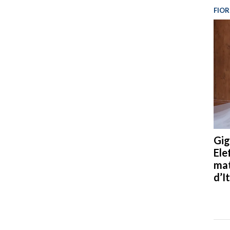
FIOR
Gig
Ele
mat
d’It