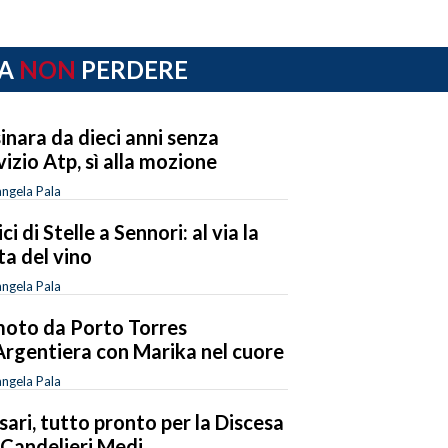
A
NON
PERDERE
sinara da dieci anni senza
vizio Atp, sì alla mozione
ngela Pala
ci di Stelle a Sennori: al via la
ta del vino
ngela Pala
moto da Porto Torres
'Argentiera con Marika nel cuore
ngela Pala
sari, tutto pronto per la Discesa
 Candelieri Medi