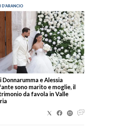
I D’ARANCIO
i Donnarumma e Alessia
fante sono marito e moglie, il
rimonio da favola in Valle
ria