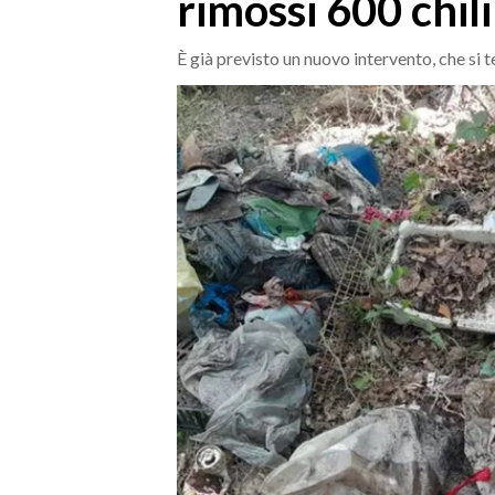
rimossi 600 chili 
MEDIO CAMPIDANO
ORISTANO E PROVINCIA
È già previsto un nuovo intervento, che si t
SASSARI E PROVINCIA
GALLURA
NUORO E PROVINCIA
OGLIASTRA
AGENDA
CRONACA
ITALIA
MONDO
POLITICA
ECONOMIA
SERVIZI ALLE IMPRESE