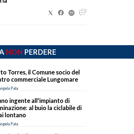
ria
A
NON
PERDERE
to Torres, il Comune socio del
tro commerciale Lungomare
ngela Pala
no ingente all'impianto di
uminazione: al buio la ciclabile di
ai lontano
ngela Pala