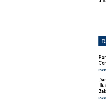
d’It
D
Por
Cen
Maria
Dan
ill
Bal
Maria