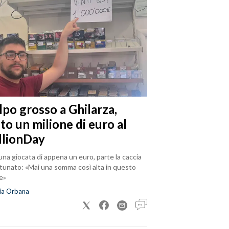
lpo grosso a Ghilarza,
to un milione di euro al
llionDay
na giocata di appena un euro, parte la caccia
rtunato: «Mai una somma così alta in questo
e»
ia Orbana