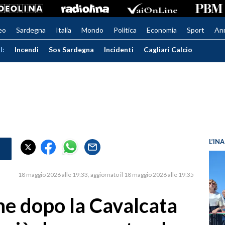
eo
Sardegna
Italia
Mondo
Politica
Economia
Sport
An
I:
Incendi
Sos Sardegna
Incidenti
Cagliari Calcio
L’IN
18 maggio 2026 alle 19:33
aggiornato il 18 maggio 2026 alle 19:35
ne dopo la Cavalcata