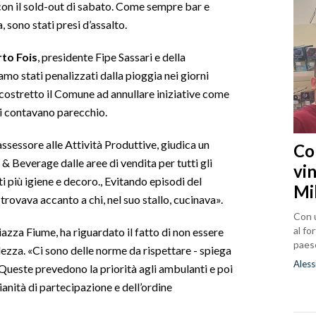
 con il sold-out di sabato. Come sempre bar e
a, sono stati presi d’assalto.
to Fois
, presidente Fipe Sassari e della
o stati penalizzati dalla pioggia nei giorni
costretto il Comune ad annullare iniziative come
ri contavano parecchio.
ssessore alle Attività Produttive, giudica un
Co
& Beverage dalle aree di vendita per tutti gli
vin
i più igiene e decoro., Evitando episodi del
Mi
 trovava accanto a chi, nel suo stallo, cucinava».
Con u
al fo
azza Fiume, ha riguardato il fatto di non essere
paes
llezza. «Ci sono delle norme da rispettare - spiega
Aless
. Queste prevedono la priorità agli ambulanti e poi
ianità di partecipazione e dell’ordine