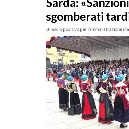
Sarda: «Sanzioni
MEDIO CAMPIDANO
ORISTANO E PROVINCIA
sgomberati tard
SASSARI E PROVINCIA
GALLURA
Bilancio positivo per l’amministrazione ma
NUORO E PROVINCIA
OGLIASTRA
AGENDA
CRONACA
ITALIA
MONDO
POLITICA
ECONOMIA
SERVIZI ALLE IMPRESE