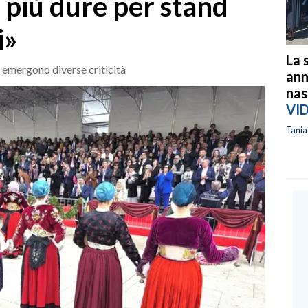
 più dure per stand
i»
La 
 emergono diverse criticità
ann
nas
VI
Tani