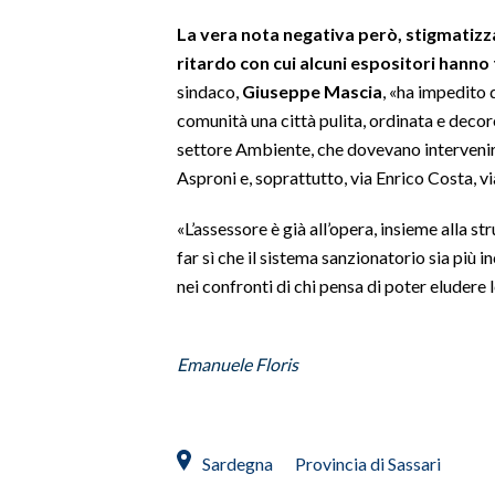
La vera nota negativa però, stigmatizz
INFO AZIENDE
ritardo con cui alcuni espositori hanno 
ABBONATI
sindaco,
Giuseppe Mascia
, «ha impedito d
ANNUNCI
comunità una città pulita, ordinata e decor
settore Ambiente, che dovevano intervenire 
NECROLOGI
Asproni e, soprattutto, via Enrico Costa, vi
PUBBLICITÀ
SPIAGGE
«L’assessore è già all’opera, insieme alla 
STORE
far sì che il sistema sanzionatorio sia più 
nei confronti di chi pensa di poter eludere l
Emanuele Floris
Sardegna
Provincia di Sassari