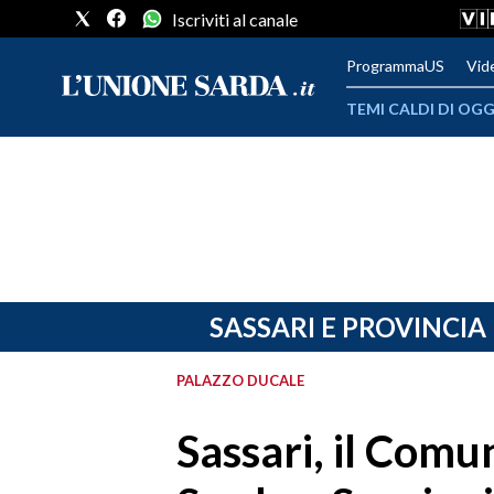
Iscriviti al canale
ProgrammaUS
Vid
TEMI CALDI DI OGG
METEO
COMUNI AL VOTO
VIDEO
FOTO
SASSARI E PROVINCIA
CRONACA SARDEGNA
PALAZZO DUCALE
CAGLIARI
Sassari, il Comu
PROVINCIA DI CAGLIARI
SULCIS IGLESIENTE