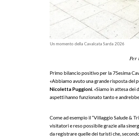
LAVORO
BANDI
SPORT IN SARDEGNA
Un momento della Cavalcata Sarda 2026
SPORT
Per 
RISULTATI E CLASSIFICHE
CALCIO
Primo bilancio positivo per la 75esima Caval
CALCIO REGIONALE
«Abbiamo avuto una grande risposta del pub
BASKET
Nicoletta Puggioni
. «Siamo in attesa dei 
VOLLEY
aspetti hanno funzionato tanto e andrebber
MOTORI
TENNIS
Come ad esempio il “Villaggio Salude & Tri
ALTRI SPORT
visitatori e reso possibile grazie alla sin
da registrare quelle dei turisti che, second
CULTURA