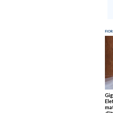
FIOR
Gig
Ele
mat