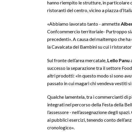
hanno riempito le strutture, in particolare
ristoranti del centro, vicino a piazza d’Itali
SPETTACOLI
«Abbiamo lavorato tanto - ammette
Alber
GOSSIP
Confcommercio territoriale- Purtroppo siam
precedenti». A causa del maltempo che ha 
SALUTE
la Cavalcata dei Bambini su cui i ristorato
SARDEGNA TURISMO
Sul fronte dell’area mercatale,
Lello Panu
a
successo la separazione tra il settore Food 
SARDI NEL MONDO
altri prodotti: «In questo modo si sono avut
NOTIZIE
passato in cui magari chi vendeva vestiti si
EVENTI
Qualche lamentela, tra i commercianti di pi
#CARAUNIONE
integrati nel percorso della Festa della Be
l’assessore - nell’assegnazione degli spazi
3 MINUTI CON
ai pubblici esercizi, tenendo conto dell’anz
cronologico».
INSULARITÀ