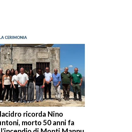
LA CERIMONIA
llacidro ricorda Nino
ntoni, morto 50 anni fa
ll’incendio di Monti Mannu