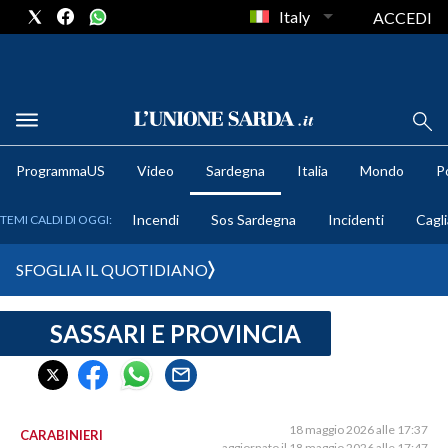
Italy
ACCEDI
METEO
ProgrammaUS
Video
Sardegna
Italia
Mondo
Po
COMUNI AL VOTO
Incendi
Sos Sardegna
Incidenti
Cagli
TEMI CALDI DI OGGI:
VIDEO
SFOGLIA IL QUOTIDIANO
FOTO
SASSARI E PROVINCIA
CRONACA SARDEGNA
CAGLIARI
PROVINCIA DI CAGLIARI
SULCIS IGLESIENTE
18 maggio 2026 alle 17:37
CARABINIERI
aggiornato il 18 maggio 2026 alle 17:47