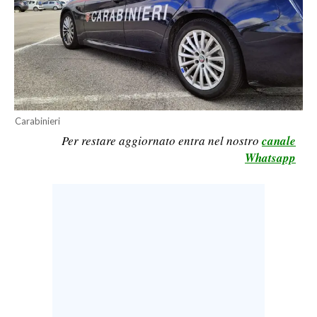
LAVORO
BANDI
SPORT IN SARDEGNA
SPORT
Carabinieri
RISULTATI E CLASSIFICHE
Per restare aggiornato entra nel nostro
canale
CALCIO
Whatsapp
CALCIO REGIONALE
BASKET
VOLLEY
MOTORI
TENNIS
ALTRI SPORT
CULTURA