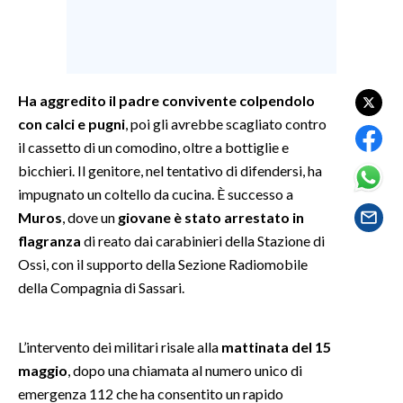
SPETTACOLI
GOSSIP
Ha aggredito il padre convivente colpendolo
con calci e pugni
, poi gli avrebbe scagliato contro
SALUTE
il cassetto di un comodino, oltre a bottiglie e
SARDEGNA TURISMO
bicchieri. Il genitore, nel tentativo di difendersi, ha
impugnato un coltello da cucina. È successo a
SARDI NEL MONDO
Muros
, dove un
giovane è stato arrestato in
flagranza
di reato dai carabinieri della Stazione di
NOTIZIE
Ossi, con il supporto della Sezione Radiomobile
EVENTI
della Compagnia di Sassari.
#CARAUNIONE
L’intervento dei militari risale alla
mattinata del 15
3 MINUTI CON
maggio
, dopo una chiamata al numero unico di
emergenza 112 che ha consentito un rapido
INSULARITÀ