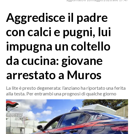
MEDIO CAMPIDANO
ORISTANO E PROVINCIA
Aggredisce il padre
SASSARI E PROVINCIA
con calci e pugni, lui
GALLURA
NUORO E PROVINCIA
impugna un coltello
OGLIASTRA
da cucina: giovane
AGENDA
arrestato a Muros
CRONACA
ITALIA
La lite è presto degenerata: l’anziano ha riportato una ferita
MONDO
alla testa. Per entrambi una prognosi di qualche giorno
POLITICA
ECONOMIA
SERVIZI ALLE IMPRESE