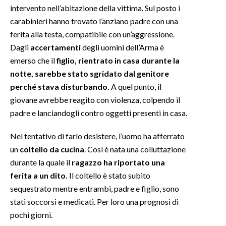
intervento nell’abitazione della vittima. Sul posto i
carabinieri hanno trovato l’anziano padre con una
INFO AZIENDE
ferita alla testa, compatibile con un’aggressione.
ABBONATI
Dagli
accertamenti
degli uomini dell’Arma è
ANNUNCI
emerso che il
figlio, rientrato in casa durante la
NECROLOGI
notte, sarebbe stato sgridato dal genitore
PUBBLICITÀ
perché stava disturbando.
A quel punto, il
SPIAGGE
giovane avrebbe reagito con violenza, colpendo il
padre e lanciandogli contro oggetti presenti in casa.
STORE
Nel tentativo di farlo desistere, l’uomo ha afferrato
un
coltello da cucina
. Così è nata una colluttazione
durante la quale il
ragazzo ha riportato una
ferita a un dito.
Il coltello è stato subito
sequestrato mentre entrambi, padre e figlio, sono
stati soccorsi e medicati. Per loro una prognosi di
pochi giorni.