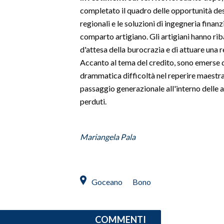
completato il quadro delle opportunità desc
INFO AZIENDE
regionali e le soluzioni di ingegneria finan
comparto artigiano. Gli artigiani hanno riba
ABBONATI
d'attesa della burocrazia e di attuare una r
ANNUNCI
Accanto al tema del credito, sono emerse d
NECROLOGI
drammatica difficoltà nel reperire maestran
PUBBLICITÀ
passaggio generazionale all'interno delle a
SPIAGGE
perduti.
STORE
Mariangela Pala
Goceano
Bono
COMMENTI