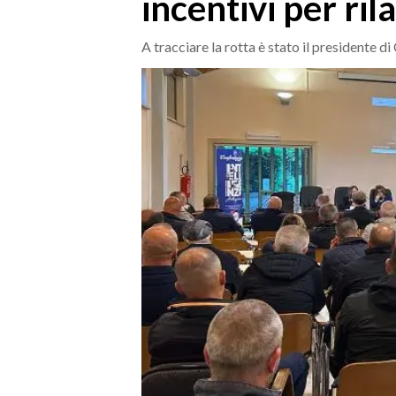
incentivi per ril
MEDIO CAMPIDANO
ORISTANO E PROVINCIA
A tracciare la rotta è stato il presidente 
SASSARI E PROVINCIA
GALLURA
NUORO E PROVINCIA
OGLIASTRA
AGENDA
CRONACA
ITALIA
MONDO
POLITICA
ECONOMIA
SERVIZI ALLE IMPRESE