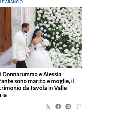
I D’ARANCIO
i Donnarumma e Alessia
fante sono marito e moglie, il
rimonio da favola in Valle
ria