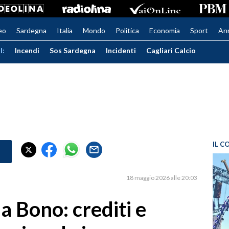
eo
Sardegna
Italia
Mondo
Politica
Economia
Sport
An
I:
Incendi
Sos Sardegna
Incidenti
Cagliari Calcio
IL C
18 maggio 2026 alle 20:03
a Bono: crediti e