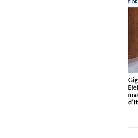
FIOR
Gig
Ele
mat
d’It