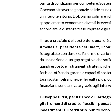
parità di condizioni per competere. Sostene
Goceano attraverso garanzie solide e una c
SPETTACOLI
un intero territorio. Dobbiamo colmare i di
spopolamento economico diventi irreversib
GOSSIP
accorciare le distanze tra le imprese e gli 
SALUTE
Il nodo cruciale del costo del denaro è 
Amelia Lai, presidente del Finart, il con
SARDEGNA TURISMO
fotografato con durezza l’enorme divario n
SARDI NEL MONDO
da una nazionale, un gap negativo che soffo
quindi esposto gli strumenti strategici che
NOTIZIE
forbice, offrendo garanzie capaci di sosten
EVENTI
tassi sostenibili anche per le realtà più pi
finanziario sono arrivate grazie agli interve
#CARAUNIONE
Giuseppe Pirisi, per il Banco di Sardegn
3 MINUTI CON
gli strumenti di credito flessibili pensat
investimenti sul territorio.
Subito dopo, 
INSULARITÀ