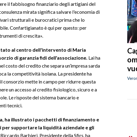
re il fabbisogno finanziario degli artigiani del
onsulenza mirata significa salvare l'economia di
vari strutturali e burocratici prima che lo
ile. Confartigianato è qui per questo: per
strumenti di crescita».
Cag
stato al centro dell'intervento di Maria
sorzio di garanzia fidi dell'associazione.
Lai ha
om
el costo del credito che separa un’impresa sarda
vuo
ca la competitività isolana. La presidente ha
Vero
 il consorzio mette in campo per ridurre questa
ere un accesso al credito fisiologico, sicuro e a
ccole. Le risposte del sistema bancario e
nti tecnici.
a, ha illustrato i pacchetti di finanziamento e
i per supportare la liquidità aziendale e gli
Riccardo Barbieri, Presidente della Sfirs, ha