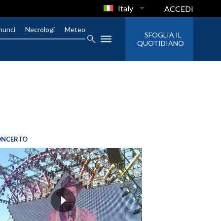
Italy
ACCEDI
nunci
Necrologi
Meteo
SFOGLIA IL
QUOTIDIANO
ONCERTO