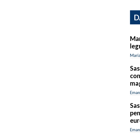
D
Mar
leg
Maria
Sas
con
mag
Emanu
Sas
pen
eur
Emanu