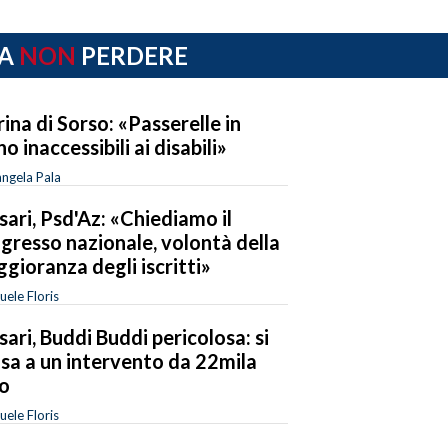
A
NON
PERDERE
ina di Sorso: «Passerelle in
no inaccessibili ai disabili»
ngela Pala
sari, Psd'Az: «Chiediamo il
gresso nazionale, volontà della
gioranza degli iscritti»
ele Floris
sari, Buddi Buddi pericolosa: si
sa a un intervento da 22mila
o
ele Floris