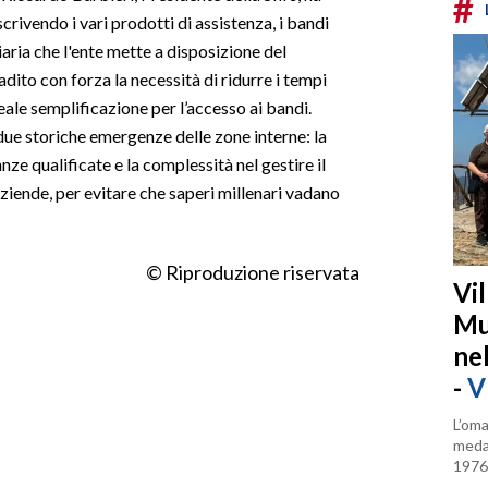
#
rivendo i vari prodotti di assistenza, i bandi
ziaria che l'ente mette a disposizione del
dito con forza la necessità di ridurre i tempi
eale semplificazione per l’accesso ai bandi.
ue storiche emergenze delle zone interne: la
ze qualificate e la complessità nel gestire il
ziende, per evitare che saperi millenari vadano
© Riproduzione riservata
Vi
Mu
ne
-
V
L’oma
medag
1976