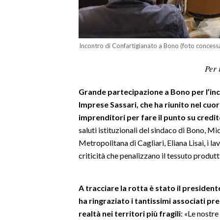
LAVORO
BANDI
Incontro di Confartigianato a Bono (foto concess
SPORT IN SARDEGNA
Per 
SPORT
Grande partecipazione a Bono per l’i
RISULTATI E CLASSIFICHE
Imprese Sassari, che ha riunito nel cuor
CALCIO
imprenditori per fare il punto su credito
CALCIO REGIONALE
saluti istituzionali del sindaco di Bono, Mic
BASKET
Metropolitana di Cagliari, Eliana Lisai, i lav
VOLLEY
criticità che penalizzano il tessuto produtt
MOTORI
TENNIS
A tracciare la rotta è stato il presiden
ALTRI SPORT
ha ringraziato i tantissimi associati pr
realtà nei territori più fragili
: «Le nostr
CULTURA