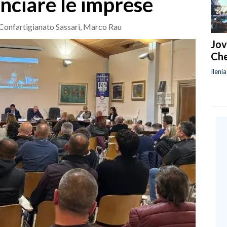
anciare le imprese
di Confartigianato Sassari, Marco Rau
Jov
Che
Ileni