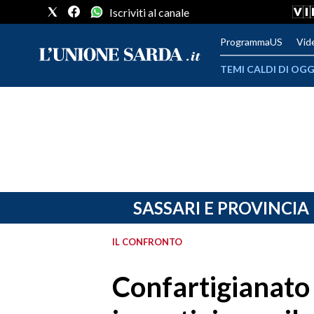
Iscriviti al canale
ProgrammaUS
Vid
TEMI CALDI DI OGG
METEO
COMUNI AL VOTO
VIDEO
FOTO
SASSARI E PROVINCIA
CRONACA SARDEGNA
IL CONFRONTO
CAGLIARI
Confartigianato 
PROVINCIA DI CAGLIARI
SULCIS IGLESIENTE