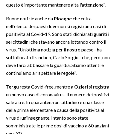
questo è importante mantenere alta l'attenzione".
INFO AZIENDE
Buone notizie anche da
Ploaghe
che entra
ABBONATI
nell'elenco dei paesi dove non si registrano casi di
ANNUNCI
positività al Covid-19. Sono stati dichiarati guariti i
NECROLOGI
sei cittadini che stavano ancora lottando contro il
virus. "Un'ottima notizia per il nostro paese - ha
PUBBLICITÀ
sottolineato il sindaco, Carlo Sotgiu - che, però, non
SPIAGGE
deve farci abbassare la guardia. Stiamo attenti e
STORE
continuiamo a rispettare le regole".
Tergu
resta Covid-free, mentre a
Ozieri
si registra
un nuovo caso di coronavirus. Il numero dei positivi
sale a tre. In quarantena un cittadino e una classe
della prima elementare a causa della positività al
virus di un'insegnante. Intanto sono state
somministrate le prime dosi di vaccino a 60 anziani
over 80.