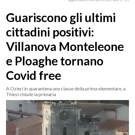
MEDIO CAMPIDANO
ORISTANO E PROVINCIA
Guariscono gli ultimi
SASSARI E PROVINCIA
cittadini positivi:
GALLURA
NUORO E PROVINCIA
Villanova Monteleone
OGLIASTRA
e Ploaghe tornano
AGENDA
Covid free
CRONACA
ITALIA
A Ozieri in quarantena una classe della prima elementare, a
MONDO
Thiesi chiude la primaria
POLITICA
ECONOMIA
SERVIZI ALLE IMPRESE