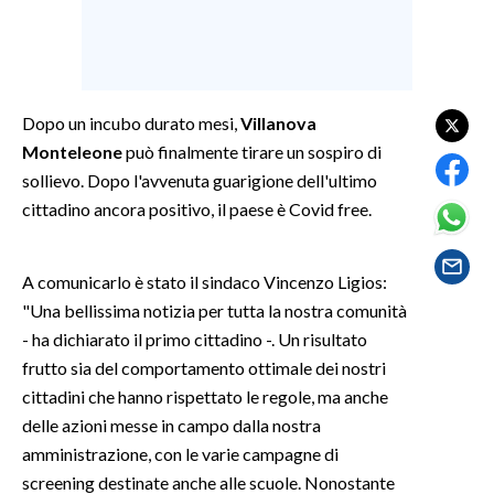
SPETTACOLI
GOSSIP
Dopo un incubo durato mesi,
Villanova
Monteleone
può finalmente tirare un sospiro di
SALUTE
sollievo. Dopo l'avvenuta guarigione dell'ultimo
SARDEGNA TURISMO
cittadino ancora positivo, il paese è Covid free.
SARDI NEL MONDO
A comunicarlo è stato il sindaco Vincenzo Ligios:
NOTIZIE
"Una bellissima notizia per tutta la nostra comunità
EVENTI
- ha dichiarato il primo cittadino -. Un risultato
frutto sia del comportamento ottimale dei nostri
#CARAUNIONE
cittadini che hanno rispettato le regole, ma anche
delle azioni messe in campo dalla nostra
3 MINUTI CON
amministrazione, con le varie campagne di
screening destinate anche alle scuole. Nonostante
INSULARITÀ