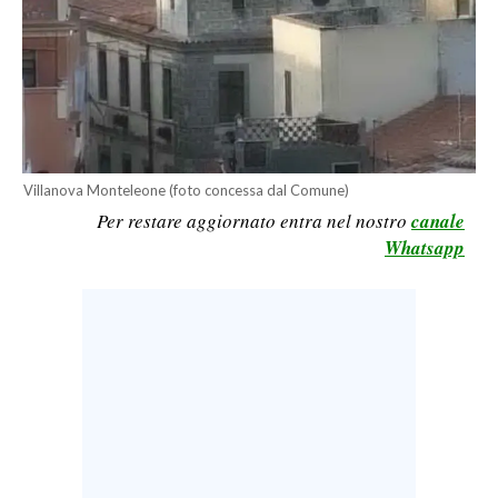
LAVORO
BANDI
SPORT IN SARDEGNA
SPORT
Villanova Monteleone (foto concessa dal Comune)
RISULTATI E CLASSIFICHE
Per restare aggiornato entra nel nostro
canale
CALCIO
Whatsapp
CALCIO REGIONALE
BASKET
VOLLEY
MOTORI
TENNIS
ALTRI SPORT
CULTURA