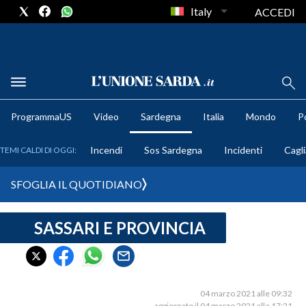
Italy
ACCEDI
METEO
ProgrammaUS
Video
Sardegna
Italia
Mondo
Po
COMUNI AL VOTO
Incendi
Sos Sardegna
Incidenti
Cagli
TEMI CALDI DI OGGI:
VIDEO
SFOGLIA IL QUOTIDIANO
FOTO
SASSARI E PROVINCIA
CRONACA SARDEGNA
CAGLIARI
PROVINCIA DI CAGLIARI
SULCIS IGLESIENTE
04 marzo 2021 alle 09:32
aggiornato il 04 marzo 2021 alle 17:21