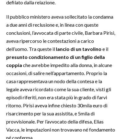
defilato dalla relazione.
INFO AZIENDE
Il pubblico ministero aveva sollecitato la condanna
ABBONATI
a due anni di reclusione e, in linea con queste
conclusioni, l’avvocata di parte civile, Barbara Pirisi,
ANNUNCI
aveva ripercorso le contestazioni a carico
NECROLOGI
dell’uomo. Tra queste il
lancio di un tavolino
e il
PUBBLICITÀ
presunto condizionamento di un figlio della
SPIAGGE
coppia
che avrebbe impedito alla donna, in alcune
STORE
occasioni, di salire nell’appartamento. Proprio la
casa rappresentava un nodo della contesa e la
legale aveva ricordato come la sua cliente, visti gli
episodi riferiti, non era stata più in grado di farvi
ritorno. Pirisi aveva infine chiesto 30mila euro di
risarcimento per la sua assistita, e 5mila di
provvisionale. Per l’avvocato della difesa, Elias
Vacca, le imputazioni non trovavano né fondamento
né conferma.