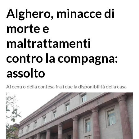
MEDIO CAMPIDANO
Alghero, minacce di
ORISTANO E PROVINCIA
SASSARI E PROVINCIA
morte e
GALLURA
maltrattamenti
NUORO E PROVINCIA
OGLIASTRA
contro la compagna:
AGENDA
assolto
CRONACA
ITALIA
Al centro della contesa fra i due la disponibilità della casa
MONDO
POLITICA
ECONOMIA
SERVIZI ALLE IMPRESE