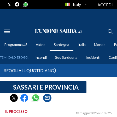
Italy
ACCEDI
METEO
ProgrammaUS
Video
Sardegna
Italia
Mondo
Po
COMUNI AL VOTO
Incendi
Sos Sardegna
Incidenti
Cagli
TEMI CALDI DI OGGI:
VIDEO
SFOGLIA IL QUOTIDIANO
FOTO
SASSARI E PROVINCIA
CRONACA SARDEGNA
CAGLIARI
PROVINCIA DI CAGLIARI
SULCIS IGLESIENTE
IL PROCESSO
13 maggio 2026 alle 09:25