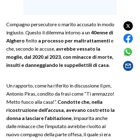
SPETTACOLI
Compagno persecutore o marito accusato in modo
GOSSIP
ingiusto. Questo il dilemma intorno a un
40enne di
Alghero
finito
a processo per maltrattamenti
e
SALUTE
che, secondo le accuse,
avrebbe vessato la
moglie, dal 2020 al 2023, con minacce di morte,
SARDEGNA TURISMO
insulti e danneggiando le suppellettili di casa
.
SARDI NEL MONDO
NOTIZIE
Un rapporto, come ha riferito in discussione il pm,
EVENTI
Antonio Piras, condito da frasi come “Ti ammazzo!
Metto fuoco alla casa!”.
Condotte che, nella
#CARAUNIONE
ricostruzione dell’accusa, avevano costretto la
donna a lasciare l’abitazione
, impaurita anche
3 MINUTI CON
dalle minacce che l’imputato avrebbe rivolto al
nuovo compagno della parte offesa, il quale si era
INSULARITÀ