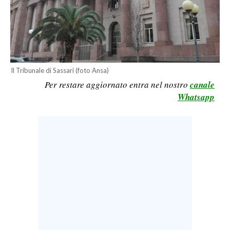
LAVORO
BANDI
SPORT IN SARDEGNA
Il Tribunale di Sassari (foto Ansa)
SPORT
Per restare aggiornato entra nel nostro
canale
Whatsapp
RISULTATI E CLASSIFICHE
CALCIO
CALCIO REGIONALE
BASKET
VOLLEY
MOTORI
TENNIS
ALTRI SPORT
CULTURA