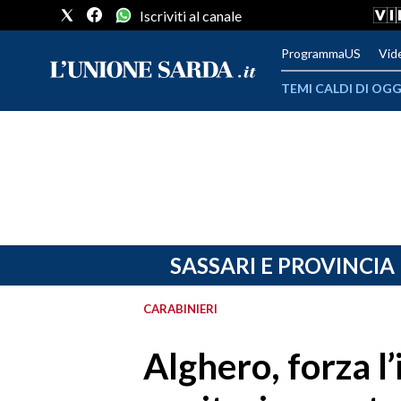
Iscriviti al canale
ProgrammaUS
Vid
TEMI CALDI DI OGG
METEO
COMUNI AL VOTO
VIDEO
FOTO
SASSARI E PROVINCIA
CRONACA SARDEGNA
CARABINIERI
CAGLIARI
Alghero, forza l’
PROVINCIA DI CAGLIARI
SULCIS IGLESIENTE