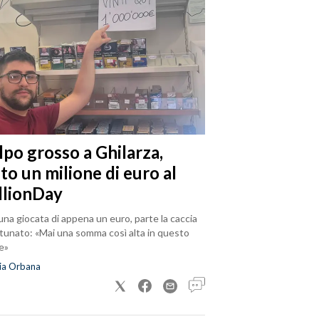
lpo grosso a Ghilarza,
to un milione di euro al
llionDay
na giocata di appena un euro, parte la caccia
rtunato: «Mai una somma così alta in questo
e»
ia Orbana