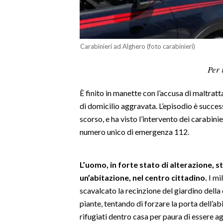
LAVORO
BANDI
Carabinieri ad Alghero (foto carabinieri)
SPORT IN SARDEGNA
Per 
SPORT
È finito in manette con l’accusa di maltrat
RISULTATI E CLASSIFICHE
di domicilio aggravata. L’episodio è succe
CALCIO
scorso, e ha visto l’intervento dei carabini
CALCIO REGIONALE
numero unico di emergenza 112.
BASKET
VOLLEY
L’uomo, in forte stato di alterazione, s
MOTORI
un’abitazione, nel centro cittadino.
I mi
TENNIS
scavalcato la recinzione del giardino della
ALTRI SPORT
piante, tentando di forzare la porta dell’abi
rifugiati dentro casa per paura di essere ag
CULTURA