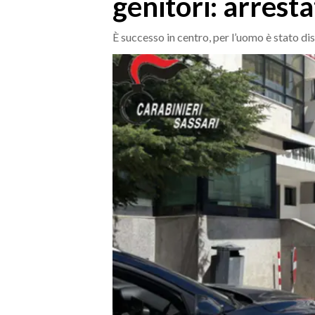
genitori: arrest
MEDIO CAMPIDANO
ORISTANO E PROVINCIA
È successo in centro, per l’uomo è stato di
SASSARI E PROVINCIA
GALLURA
NUORO E PROVINCIA
OGLIASTRA
AGENDA
CRONACA
ITALIA
MONDO
POLITICA
ECONOMIA
SERVIZI ALLE IMPRESE