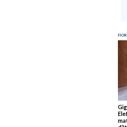
FIOR
Gig
Ele
mat