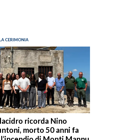
LA CERIMONIA
llacidro ricorda Nino
ntoni, morto 50 anni fa
ll’incendio di Monti Mannu