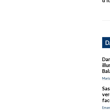
d’It
D
Dan
ill
Bal
Maria
Sas
ver
fac
Emanu