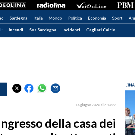
eo
Sardegna
Italia
Mondo
Politica
Economia
Sport
An
I:
Incendi
Sos Sardegna
Incidenti
Cagliari Calcio
L’IN
14 giugno 2026 alle 14:26
ingresso della casa dei