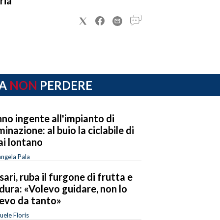
ria
A
NON
PERDERE
no ingente all'impianto di
uminazione: al buio la ciclabile di
ai lontano
ngela Pala
sari, ruba il furgone di frutta e
dura: «Volevo guidare, non lo
evo da tanto»
ele Floris