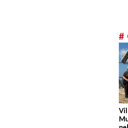
#
Vi
Mu
ne