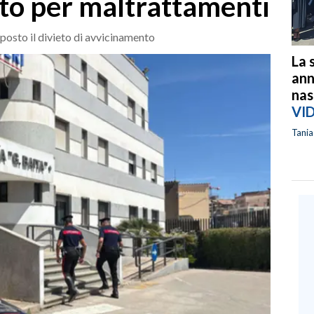
ato per maltrattamenti
sposto il divieto di avvicinamento
La 
ann
nas
VI
Tani