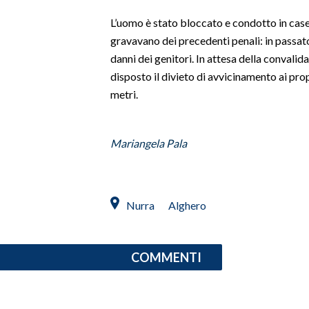
L’uomo è stato bloccato e condotto in case
SPETTACOLI
gravavano dei precedenti penali: in passato 
danni dei genitori. In attesa della convalida
GOSSIP
disposto il divieto di avvicinamento ai pr
metri.
SALUTE
SARDEGNA TURISMO
Mariangela Pala
SARDI NEL MONDO
NOTIZIE
Nurra
Alghero
EVENTI
#CARAUNIONE
COMMENTI
3 MINUTI CON
INSULARITÀ