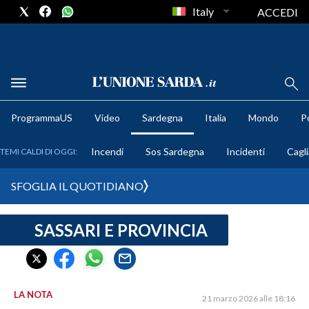
Italy
ACCEDI
METEO
ProgrammaUS
Video
Sardegna
Italia
Mondo
Po
COMUNI AL VOTO
Incendi
Sos Sardegna
Incidenti
Cagli
TEMI CALDI DI OGGI:
VIDEO
SFOGLIA IL QUOTIDIANO
FOTO
SASSARI E PROVINCIA
CRONACA SARDEGNA
CAGLIARI
PROVINCIA DI CAGLIARI
SULCIS IGLESIENTE
LA NOTA
21 marzo 2026 alle 18:16