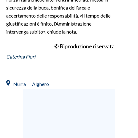
sicurezza della buca, bonifica dell’area e
INFO AZIENDE
accertamento delle responsabilità. «Il tempo delle
ABBONATI
giustificazioni è finito, l’Amministrazione
intervenga subito», chiude la nota.
ANNUNCI
NECROLOGI
© Riproduzione riservata
PUBBLICITÀ
Caterina Fiori
SPIAGGE
STORE
Nurra
Alghero