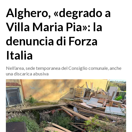
MEDIO CAMPIDANO
Alghero, «degrado a
ORISTANO E PROVINCIA
SASSARI E PROVINCIA
Villa Maria Pia»: la
GALLURA
denuncia di Forza
NUORO E PROVINCIA
OGLIASTRA
Italia
AGENDA
Nell’area, sede temporanea del Consiglio comunale, anche
CRONACA
una discarica abusiva
ITALIA
MONDO
POLITICA
ECONOMIA
SERVIZI ALLE IMPRESE