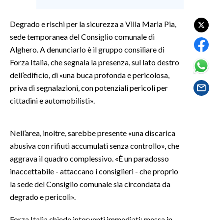
SPETTACOLI
Degrado e rischi per la sicurezza a Villa Maria Pia,
sede temporanea del Consiglio comunale di
GOSSIP
Alghero. A denunciarlo è il gruppo consiliare di
Forza Italia, che segnala la presenza, sul lato destro
SALUTE
dell’edificio, di «una buca profonda e pericolosa,
priva di segnalazioni, con potenziali pericoli per
SARDEGNA TURISMO
cittadini e automobilisti».
SARDI NEL MONDO
NOTIZIE
Nell’area, inoltre, sarebbe presente «una discarica
abusiva con rifiuti accumulati senza controllo», che
EVENTI
aggrava il quadro complessivo. «È un paradosso
#CARAUNIONE
inaccettabile - attaccano i consiglieri - che proprio
la sede del Consiglio comunale sia circondata da
3 MINUTI CON
degrado e pericoli».
INSULARITÀ
Forza Italia chiede interventi immediati: messa in