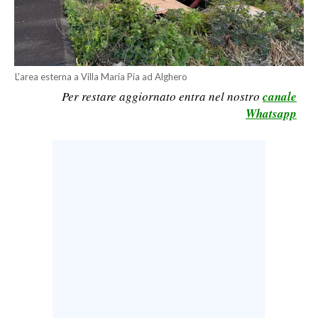
LAVORO
BANDI
SPORT IN SARDEGNA
L'area esterna a Villa Maria Pia ad Alghero
Per restare aggiornato entra nel nostro
canale
SPORT
Whatsapp
RISULTATI E CLASSIFICHE
CALCIO
CALCIO REGIONALE
BASKET
VOLLEY
MOTORI
TENNIS
ALTRI SPORT
CULTURA