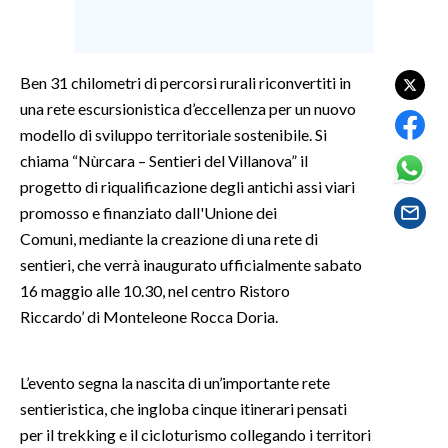
SPETTACOLI
Ben 31 chilometri di percorsi rurali riconvertiti in
GOSSIP
una rete escursionistica d’eccellenza per un nuovo
modello di sviluppo territoriale sostenibile. Si
SALUTE
chiama “Nùrcara – Sentieri del Villanova” il
progetto di riqualificazione degli antichi assi viari
SARDEGNA TURISMO
promosso e finanziato dall'Unione dei
SARDI NEL MONDO
Comuni, mediante la creazione di una rete di
sentieri, che verrà inaugurato ufficialmente sabato
NOTIZIE
16 maggio alle 10.30, nel centro Ristoro
EVENTI
Riccardo’ di Monteleone Rocca Doria.
#CARAUNIONE
L’evento segna la nascita di un’importante rete
3 MINUTI CON
sentieristica, che ingloba cinque itinerari pensati
per il trekking e il cicloturismo collegando i territori
INSULARITÀ