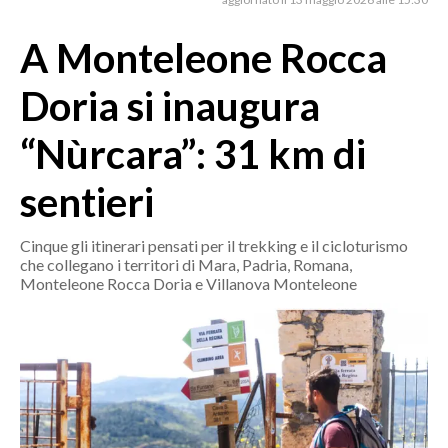
MEDIO CAMPIDANO
ORISTANO E PROVINCIA
A Monteleone Rocca
SASSARI E PROVINCIA
Doria si inaugura
GALLURA
NUORO E PROVINCIA
“Nùrcara”: 31 km di
OGLIASTRA
sentieri
AGENDA
CRONACA
Cinque gli itinerari pensati per il trekking e il cicloturismo
che collegano i territori di Mara, Padria, Romana,
ITALIA
Monteleone Rocca Doria e Villanova Monteleone
MONDO
POLITICA
ECONOMIA
SERVIZI ALLE IMPRESE