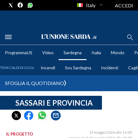
Italy
ACCEDI
METEO
ProgrammaUS
Video
Sardegna
Italia
Mondo
Po
COMUNI AL VOTO
Incendi
Sos Sardegna
Incidenti
Cagli
TEMI CALDI DI OGGI:
VIDEO
SFOGLIA IL QUOTIDIANO
FOTO
SASSARI E PROVINCIA
CRONACA SARDEGNA
CAGLIARI
PROVINCIA DI CAGLIARI
SULCIS IGLESIENTE
13 maggio 2026 alle 11:00
IL PROGETTO
aggiornato il 13 maggio 2026 alle 15:30