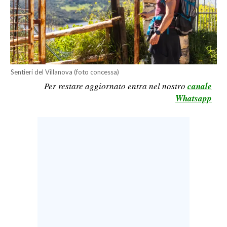
LAVORO
BANDI
SPORT IN SARDEGNA
Sentieri del Villanova (foto concessa)
SPORT
Per restare aggiornato entra nel nostro
canale
RISULTATI E CLASSIFICHE
Whatsapp
CALCIO
CALCIO REGIONALE
BASKET
VOLLEY
MOTORI
TENNIS
ALTRI SPORT
CULTURA