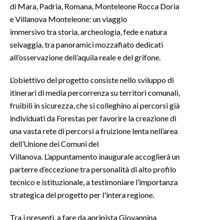
di Mara, Padria, Romana, Monteleone Rocca Doria
e Villanova Monteleone: un viaggio
INFO AZIENDE
immersivo tra storia, archeologia, fede e natura
ABBONATI
selvaggia, tra panoramici mozzafiato dedicati
ANNUNCI
all’osservazione dell’aquila reale e del grifone.
NECROLOGI
L’obiettivo del progetto consiste nello sviluppo di
PUBBLICITÀ
itinerari di media percorrenza su territori comunali,
SPIAGGE
fruibili in sicurezza, che si colleghino ai percorsi già
STORE
individuati da Forestas per favorire la creazione di
una vasta rete di percorsi a fruizione lenta nell’area
dell’Unione dei Comuni del
Villanova. L’appuntamento inaugurale accoglierà un
parterre d’eccezione tra personalità di alto profilo
tecnico e istituzionale, a testimoniare l’importanza
strategica del progetto per l'intera regione.
Tra i presenti, a fare da apripista Giovannina