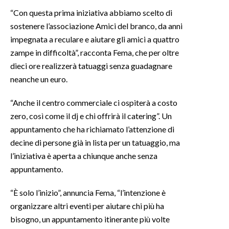
“Con questa prima iniziativa abbiamo scelto di
INFO AZIENDE
sostenere l’associazione Amici del branco, da anni
ABBONATI
impegnata a reculare e aiutare gli amici a quattro
zampe in difficoltà”, racconta Fema, che per oltre
ANNUNCI
dieci ore realizzerà tatuaggi senza guadagnare
NECROLOGI
neanche un euro.
PUBBLICITÀ
SPIAGGE
“Anche il centro commerciale ci ospiterà a costo
zero, così come il dj e chi offrirà il catering”. Un
STORE
appuntamento che ha richiamato l’attenzione di
decine di persone già in lista per un tatuaggio, ma
l’iniziativa è aperta a chiunque anche senza
appuntamento.
“È solo l’inizio”, annuncia Fema, “l’intenzione è
organizzare altri eventi per aiutare chi più ha
bisogno, un appuntamento itinerante più volte