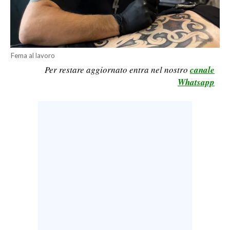
LAVORO
BANDI
SPORT IN SARDEGNA
Fema al lavoro
Per restare aggiornato entra nel nostro
canale
SPORT
Whatsapp
RISULTATI E CLASSIFICHE
CALCIO
CALCIO REGIONALE
BASKET
VOLLEY
MOTORI
TENNIS
ALTRI SPORT
CULTURA