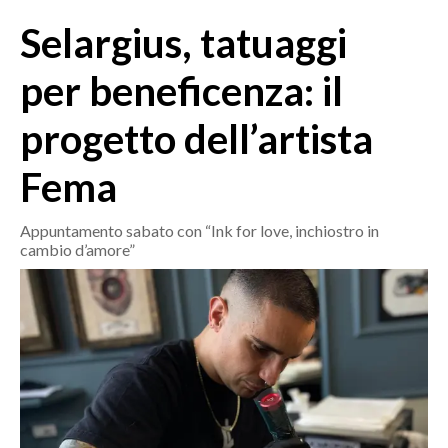
MEDIO CAMPIDANO
Selargius, tatuaggi
ORISTANO E PROVINCIA
SASSARI E PROVINCIA
per beneficenza: il
GALLURA
progetto dell’artista
NUORO E PROVINCIA
OGLIASTRA
Fema
AGENDA
Appuntamento sabato con “Ink for love, inchiostro in
CRONACA
cambio d’amore”
ITALIA
MONDO
POLITICA
ECONOMIA
SERVIZI ALLE IMPRESE