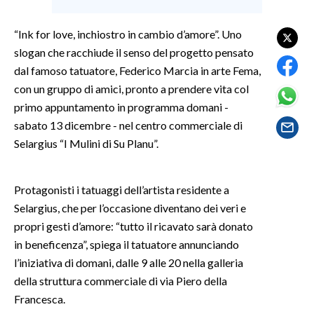
SPETTACOLI
“Ink for love, inchiostro in cambio d’amore”. Uno
slogan che racchiude il senso del progetto pensato
GOSSIP
dal famoso tatuatore, Federico Marcia in arte Fema,
con un gruppo di amici, pronto a prendere vita col
SALUTE
primo appuntamento in programma domani -
sabato 13 dicembre - nel centro commerciale di
SARDEGNA TURISMO
Selargius “I Mulini di Su Planu”.
SARDI NEL MONDO
NOTIZIE
Protagonisti i tatuaggi dell’artista residente a
Selargius, che per l’occasione diventano dei veri e
EVENTI
propri gesti d’amore: “tutto il ricavato sarà donato
#CARAUNIONE
in beneficenza”, spiega il tatuatore annunciando
l’iniziativa di domani, dalle 9 alle 20 nella galleria
3 MINUTI CON
della struttura commerciale di via Piero della
Francesca.
INSULARITÀ