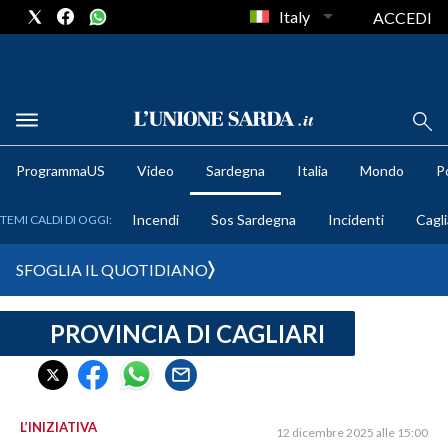
Italy
ACCEDI
METEO
ProgrammaUS
Video
Sardegna
Italia
Mondo
Po
COMUNI AL VOTO
Incendi
Sos Sardegna
Incidenti
Cagli
TEMI CALDI DI OGGI:
VIDEO
SFOGLIA IL QUOTIDIANO
FOTO
PROVINCIA DI CAGLIARI
CRONACA SARDEGNA
CAGLIARI
PROVINCIA DI CAGLIARI
SULCIS IGLESIENTE
L’INIZIATIVA
12 dicembre 2025 alle 15:00