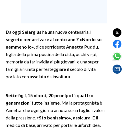
SPETTACOLI
GOSSIP
Da oggi
Selargius
ha una nuova centenaria.
Il
segreto per arrivare ai cento anni? «Non lo so
SALUTE
nemmeno io»
, dice sorridente
Annetta Puddu
,
SARDEGNA TURISMO
figlia della prima postina della città, occhi vispi,
memoria da far invidia ai più giovani, e una super
SARDI NEL MONDO
famiglia riunita per festeggiare il secolo di vita
portato con assoluta disinvoltura.
NOTIZIE
EVENTI
Sette figli, 15 nipoti, 20 pronipoti: quattro
#CARAUNIONE
generazioni tutte insieme
. Ma la protagonista è
Annetta, che ogni giorno annota su un foglio i valori
3 MINUTI CON
della pressione.
«Sto benissimo», assicura
. E il
medico di base, arrivato per portarle un’orchidea,
INSULARITÀ