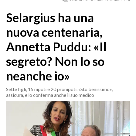
MEDIO CAMPIDANO
ORISTANO E PROVINCIA
Selargius ha una
SASSARI E PROVINCIA
nuova centenaria,
GALLURA
NUORO E PROVINCIA
Annetta Puddu: «Il
OGLIASTRA
segreto? Non lo so
AGENDA
neanche io»
CRONACA
ITALIA
Sette figli, 15 nipoti e 20 pronipoti. «Sto benissimo»,
MONDO
assicura, e lo conferma anche il suo medico
POLITICA
ECONOMIA
SERVIZI ALLE IMPRESE