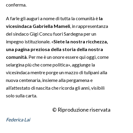
conferma.
INFO AZIENDE
A farle gli auguri a nome di tutta la comunità è
la
ABBONATI
vicesindaca Gabriella Mameli
, in rappresentanza
ANNUNCI
del sindaco Gigi Concu fuori Sardegna per un
NECROLOGI
impegno istituzionale. «
Siete la nostra ricchezza,
una pagina preziosa della storia della nostra
PUBBLICITÀ
comunità
. Per me è un onore essere qui oggi, come
SPIAGGE
selargina più che come politica», aggiunge la
STORE
vicesindaca mentre porge un mazzo di tulipani alla
nuova centenaria, insieme alla pergamena e
all’attestato di nascita che ricorda gli anni, visibili
solo sulla carta.
© Riproduzione riservata
Federica Lai