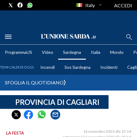
Italy
ACCEDI
METEO
ProgrammaUS
Video
Sardegna
Italia
Mondo
Po
COMUNI AL VOTO
Incendi
Sos Sardegna
Incidenti
Cagli
TEMI CALDI DI OGGI:
VIDEO
SFOGLIA IL QUOTIDIANO
FOTO
PROVINCIA DI CAGLIARI
CRONACA SARDEGNA
CAGLIARI
PROVINCIA DI CAGLIARI
SULCIS IGLESIENTE
16 novembre 2023 alle 15:14
LA FESTA
aggiornato il 16 novembre 2023 alle 15:14