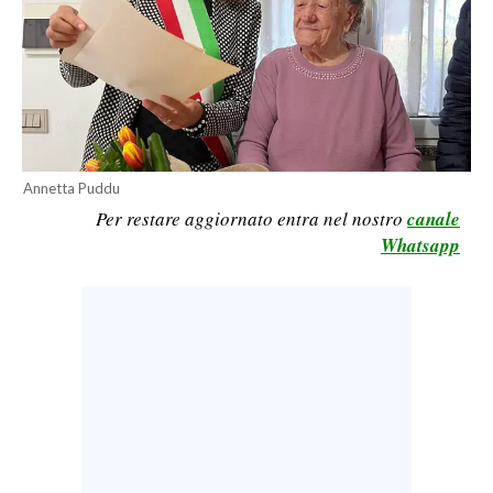
LAVORO
BANDI
SPORT IN SARDEGNA
SPORT
Annetta Puddu
RISULTATI E CLASSIFICHE
Per restare aggiornato entra nel nostro
canale
CALCIO
Whatsapp
CALCIO REGIONALE
BASKET
VOLLEY
MOTORI
TENNIS
ALTRI SPORT
CULTURA