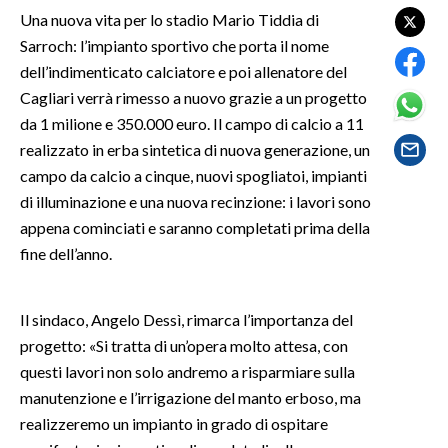
Una nuova vita per lo stadio Mario Tiddia di
SPETTACOLI
Sarroch: l’impianto sportivo che porta il nome
dell’indimenticato calciatore e poi allenatore del
GOSSIP
Cagliari verrà rimesso a nuovo grazie a un progetto
da 1 milione e 350.000 euro. Il campo di calcio a 11
SALUTE
realizzato in erba sintetica di nuova generazione, un
campo da calcio a cinque, nuovi spogliatoi, impianti
SARDEGNA TURISMO
di illuminazione e una nuova recinzione: i lavori sono
appena cominciati e saranno completati prima della
SARDI NEL MONDO
fine dell’anno.
NOTIZIE
EVENTI
Il sindaco, Angelo Dessì, rimarca l’importanza del
progetto: «Si tratta di un’opera molto attesa, con
#CARAUNIONE
questi lavori non solo andremo a risparmiare sulla
3 MINUTI CON
manutenzione e l’irrigazione del manto erboso, ma
realizzeremo un impianto in grado di ospitare
INSULARITÀ