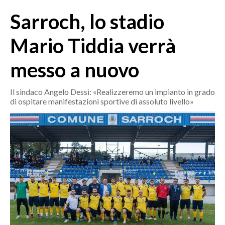
MEDIO CAMPIDANO
Sarroch, lo stadio
ORISTANO E PROVINCIA
SASSARI E PROVINCIA
Mario Tiddia verrà
GALLURA
messo a nuovo
NUORO E PROVINCIA
OGLIASTRA
Il sindaco Angelo Dessì: «Realizzeremo un impianto in grado
AGENDA
di ospitare manifestazioni sportive di assoluto livello»
CRONACA
ITALIA
MONDO
POLITICA
ECONOMIA
SERVIZI ALLE IMPRESE