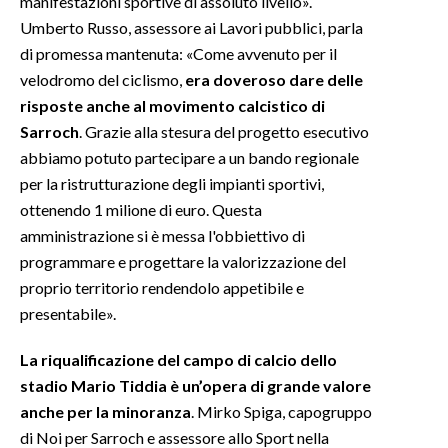
manifestazioni sportive di assoluto livello».
Umberto Russo, assessore ai Lavori pubblici, parla
INFO AZIENDE
di promessa mantenuta: «Come avvenuto per il
ABBONATI
velodromo del ciclismo,
era doveroso dare delle
risposte anche al movimento calcistico di
ANNUNCI
Sarroch
. Grazie alla stesura del progetto esecutivo
NECROLOGI
abbiamo potuto partecipare a un bando regionale
PUBBLICITÀ
per la ristrutturazione degli impianti sportivi,
SPIAGGE
ottenendo 1 milione di euro. Questa
STORE
amministrazione si è messa l'obbiettivo di
programmare e progettare la valorizzazione del
proprio territorio rendendolo appetibile e
presentabile».
La riqualificazione del campo di calcio dello
stadio Mario Tiddia è un’opera di grande valore
anche per la minoranza
. Mirko Spiga, capogruppo
di Noi per Sarroch e assessore allo Sport nella