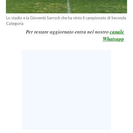
LAVORO
BANDI
Lo stadio e la Gioventù Sarroch che ha vinto il campionato di Seconda
Categoria
Per restare aggiornato entra nel nostro
canale
SPORT IN SARDEGNA
Whatsapp
SPORT
RISULTATI E CLASSIFICHE
CALCIO
CALCIO REGIONALE
BASKET
VOLLEY
MOTORI
TENNIS
ALTRI SPORT
CULTURA