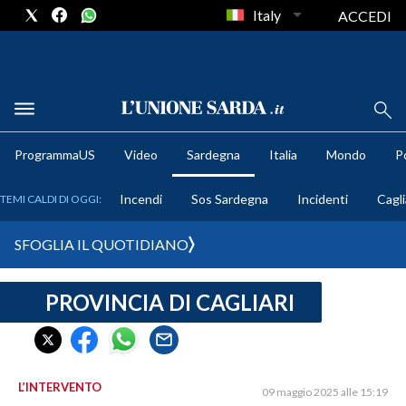
Italy
ACCEDI
METEO
ProgrammaUS
Video
Sardegna
Italia
Mondo
Po
COMUNI AL VOTO
Incendi
Sos Sardegna
Incidenti
Cagli
TEMI CALDI DI OGGI:
VIDEO
SFOGLIA IL QUOTIDIANO
FOTO
PROVINCIA DI CAGLIARI
CRONACA SARDEGNA
CAGLIARI
PROVINCIA DI CAGLIARI
SULCIS IGLESIENTE
L’INTERVENTO
09 maggio 2025 alle 15:19