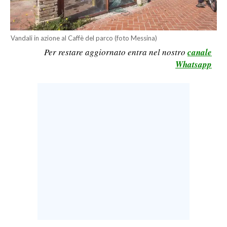
LAVORO
BANDI
Vandali in azione al Caffè del parco (foto Messina)
Per restare aggiornato entra nel nostro
canale
SPORT IN SARDEGNA
Whatsapp
SPORT
RISULTATI E CLASSIFICHE
CALCIO
CALCIO REGIONALE
BASKET
VOLLEY
MOTORI
TENNIS
ALTRI SPORT
CULTURA