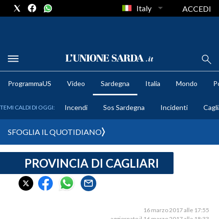
Italy
ACCEDI
METEO
ProgrammaUS
Video
Sardegna
Italia
Mondo
Po
COMUNI AL VOTO
Incendi
Sos Sardegna
Incidenti
Cagli
TEMI CALDI DI OGGI:
VIDEO
SFOGLIA IL QUOTIDIANO
FOTO
PROVINCIA DI CAGLIARI
CRONACA SARDEGNA
CAGLIARI
PROVINCIA DI CAGLIARI
SULCIS IGLESIENTE
16 marzo 2017 alle 17:55
aggiornato il 16 marzo 2017 alle 18:33