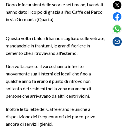
Dopo le incursioni delle scorse settimane, i vandali
hanno dato il colpo di grazia all'ex Caffè del Parco
SPETTACOLI
in via Germania (Quartu).
GOSSIP
Questa volta i balordi hanno scagliato sulle vetrate,
SALUTE
mandandole in frantumi, le grandi fioriere in
cemento che si trovavano all'esterno.
SARDEGNA TURISMO
Una volta aperto il varco, hanno infierito
SARDI NEL MONDO
nuovamente sugli interni dei locali che fino a
NOTIZIE
qualche anno fa erano il punto di ritrovo non
EVENTI
soltanto dei residenti nella zona ma anche di
persone che arrivavano da altri centri vicini.
#CARAUNIONE
Inoltre le toilette del Caffè erano le uniche a
3 MINUTI CON
disposizione dei frequentatori del parco, privo
ancora di servizi igienici.
INSULARITÀ