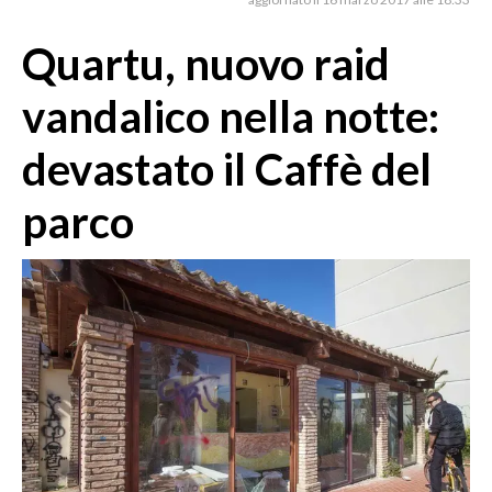
MEDIO CAMPIDANO
ORISTANO E PROVINCIA
Quartu, nuovo raid
SASSARI E PROVINCIA
vandalico nella notte:
GALLURA
NUORO E PROVINCIA
devastato il Caffè del
OGLIASTRA
parco
AGENDA
CRONACA
ITALIA
MONDO
POLITICA
ECONOMIA
SERVIZI ALLE IMPRESE