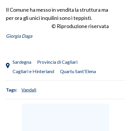
Il Comune ha messo in vendita la struttura ma
INFO AZIENDE
per ora gli unici inquilini sono i teppisti.
ABBONATI
© Riproduzione riservata
ANNUNCI
Giorgia Daga
NECROLOGI
PUBBLICITÀ
SPIAGGE
Sardegna
Provincia di Cagliari
STORE
Cagliari e Hinterland
Quartu Sant'Elena
Tags:
Vandali