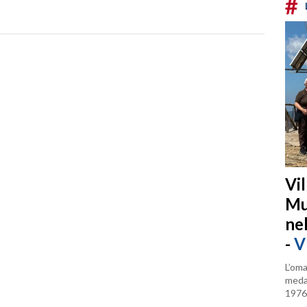
#
Vi
Mu
ne
-
V
L’oma
medag
1976