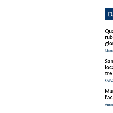
D
Qua
rub
gio
Matt
San
loc
tre
SALV
Mur
l'a
Anton