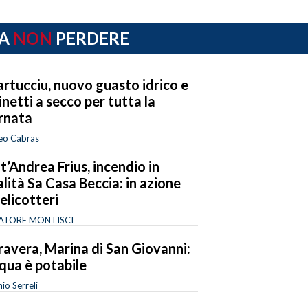
A
NON
PERDERE
rtucciu, nuovo guasto idrico e
inetti a secco per tutta la
rnata
eo Cabras
t’Andrea Frius, incendio in
alità Sa Casa Beccia: in azione
 elicotteri
ATORE MONTISCI
avera, Marina di San Giovanni:
cqua è potabile
io Serreli