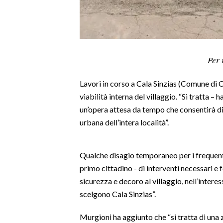
LAVORO
BANDI
SPORT IN SARDEGNA
Per 
SPORT
Lavori in corso a Cala Sinzias (Comune di 
RISULTATI E CLASSIFICHE
viabilità interna del villaggio. “Si tratta –
CALCIO
un’opera attesa da tempo che consentirà di 
urbana dell’intera località”.
CALCIO REGIONALE
BASKET
VOLLEY
Qualche disagio temporaneo per i frequentat
MOTORI
primo cittadino - di interventi necessari e
sicurezza e decoro al villaggio, nell’interes
TENNIS
scelgono Cala Sinzias”.
ALTRI SPORT
Murgioni ha aggiunto che “si tratta di una z
CULTURA