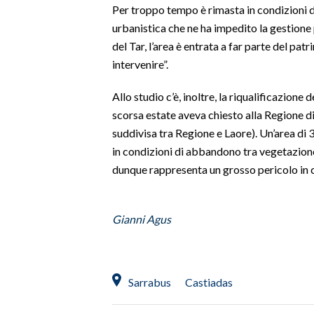
Per troppo tempo è rimasta in condizioni 
urbanistica che ne ha impedito la gestione 
SPETTACOLI
del Tar, l’area è entrata a far parte del p
intervenire”.
GOSSIP
Allo studio c’è, inoltre, la riqualificazione d
SALUTE
scorsa estate aveva chiesto alla Regione di 
SARDEGNA TURISMO
suddivisa tra Regione e Laore). Un’area di 3
in condizioni di abbandono tra vegetazion
SARDI NEL MONDO
dunque rappresenta un grosso pericolo in c
NOTIZIE
EVENTI
Gianni Agus
#CARAUNIONE
3 MINUTI CON
Sarrabus
Castiadas
INSULARITÀ