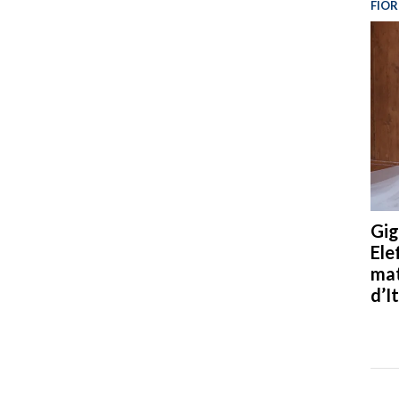
FIOR
Gig
Ele
mat
d’It