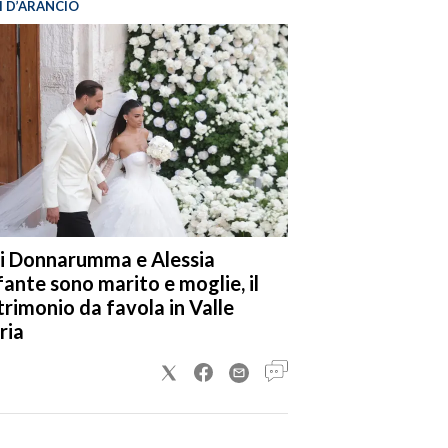
I D’ARANCIO
i Donnarumma e Alessia
fante sono marito e moglie, il
rimonio da favola in Valle
ria