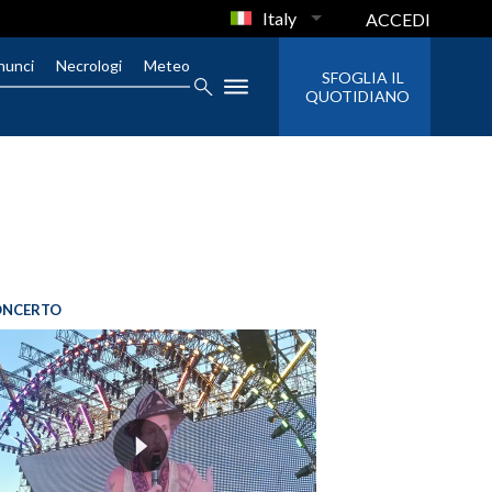
Italy
ACCEDI
nunci
Necrologi
Meteo
SFOGLIA IL
QUOTIDIANO
ONCERTO