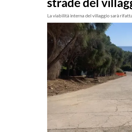
strade del villag
MEDIO CAMPIDANO
ORISTANO E PROVINCIA
La viabilità interna del villaggio sarà ri
SASSARI E PROVINCIA
GALLURA
NUORO E PROVINCIA
OGLIASTRA
AGENDA
CRONACA
ITALIA
MONDO
POLITICA
ECONOMIA
SERVIZI ALLE IMPRESE