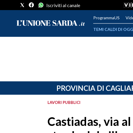
Iscriviti al canale
ProgrammaUS
Vid
TEMI CALDI DI OGG
METEO
COMUNI AL VOTO
VIDEO
FOTO
PROVINCIA DI CAGLIA
CRONACA SARDEGNA
LAVORI PUBBLICI
CAGLIARI
Castiadas, via al
PROVINCIA DI CAGLIARI
SULCIS IGLESIENTE