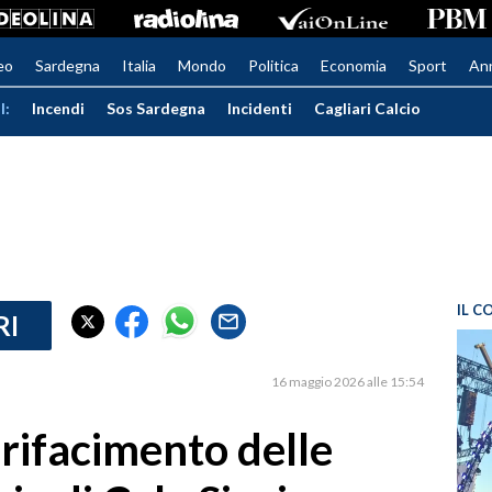
eo
Sardegna
Italia
Mondo
Politica
Economia
Sport
An
I:
Incendi
Sos Sardegna
Incidenti
Cagliari Calcio
IL C
RI
16 maggio 2026 alle 15:54
 rifacimento delle