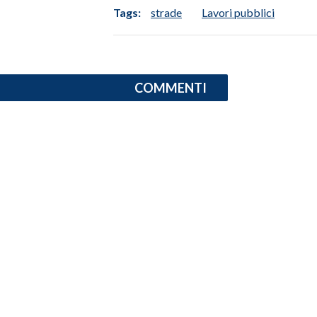
Tags:
strade
Lavori pubblici
INFO AZIENDE
ABBONATI
ANNUNCI
COMMENTI
NECROLOGI
PUBBLICITÀ
SPIAGGE
STORE