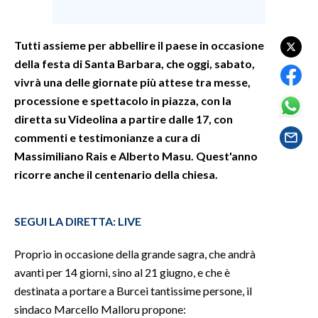
SPETTACOLI
Tutti assieme per abbellire il paese in occasione
della festa di Santa Barbara, che oggi, sabato,
GOSSIP
vivrà una delle giornate più attese tra messe,
SALUTE
processione e spettacolo in piazza, con la
diretta su Videolina a partire dalle 17, con
SARDEGNA TURISMO
commenti e testimonianze a cura di
Massimiliano Rais e Alberto Masu. Quest'anno
SARDI NEL MONDO
ricorre anche il centenario della chiesa.
NOTIZIE
EVENTI
SEGUI LA DIRETTA: LIVE
#CARAUNIONE
Proprio in occasione della grande sagra, che andrà
avanti per 14 giorni, sino al 21 giugno, e che è
3 MINUTI CON
destinata a portare a Burcei tantissime persone, il
sindaco Marcello Malloru propone:
INSULARITÀ